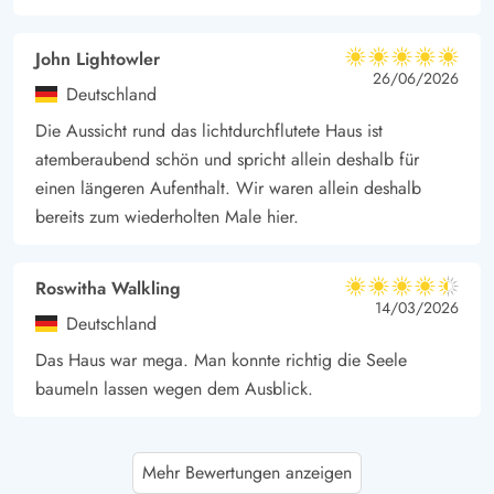
John Lightowler
5 von 5
5 von 5
5 out of 5
26/06/2026
Deutschland
Die Aussicht rund das lichtdurchflutete Haus ist
atemberaubend schön und spricht allein deshalb für
einen längeren Aufenthalt. Wir waren allein deshalb
bereits zum wiederholten Male hier.
Roswitha Walkling
4.5 von 5
4.5 von 5
4.5 out of 5
14/03/2026
Deutschland
Das Haus war mega. Man konnte richtig die Seele
baumeln lassen wegen dem Ausblick.
Gast
5 von 5
Mehr Bewertungen anzeigen
5 von 5
5 out of 5
27/12/2025