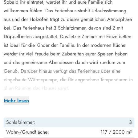
Sobald ihr eintretet, werdet ihr und eure Familie sich
willkommen fühlen. Das Ferienhaus strahlt Urlaubsstimmung
aus und der Holzofen trägt zu dieser gemütlichen Atmosphäre
bei. Das Ferienhaus hat 3 Schlafzimmer, davon sind 2 mit
Doppelbetten ausgestattet. Das letzte Zimmer mit Einzelbetten
ist ideal für die Kinder der Familie. In der modernen Küche
werdet ihr viel Freude beim Zubereiten eurer Speisen haben
und das gemeinsame Abendessen danch wird rundum zum
Genuß. Darüber hinaus verfügt das Ferienhaus über eine
eingebaute Wärmepumpe, die für angenehme Temperaturen in
allen Räumen des Hauses sorgt.
Ferienhaus mit außergewöhnlich guter Lage in Houvig
Mehr lesen
Mit der Adresse im Krylen 8 hat dieses Ferienhaus eine
perfekte Lage, wo ihr der westjütländischen Natur sehr
Schlafzimmer:
3
nahekommen könnt. Bis zur Nordsee ist es nur ein
Katzensprung, sodass ihr leicht an den schönen Sandstrand
Wohn-/Grundfläche:
117 / 2000 m²