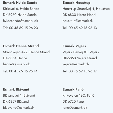
Esmark Hvide Sande
Esmark Houstrup
Kirkevej 6, Hvide Sande
Houstrup Strandvej 4, Houstrup
DK-6960 Hvide Sande
DK-6830 Nørre Nebel
Markus Schramm
5 von 5
5 von 5
5 out of 5
26/04/2025
hvidesande@esmark.dk
houstrup@esmark.dk
Deutschland
Tel:
00 45 69 15 96 20
Tel:
00 45 69 15 96 13
Das Ferienhaus war genau wie beschrieben und auf dem
Bildern zu sehen. Wir hatten eine tolle Zeit und einen
erholsamen Urlaub. Das Haus ist hell,freundlich und
Esmark Henne Strand
Esmark Vejers
sauber. Alles ist vorhanden . Ein paar Schritte und man
Strandvejen 422, Henne Strand
Vejers Havvej 81, Vejers
DK-6854 Henne
DK-6853 Vejers Strand
ist am Strand. Die Aussicht ist einfach top. Das Haus
henne@esmark.dk
vejers@esmark.dk
kann man nur weiter empfehlen!
Tel:
00 45 69 15 96 14
Tel:
00 45 69 15 96 17
Rüdiger Prietz
4.5 von 5
4.5 von 5
4.5 out of 5
22/03/2025
Deutschland
Esmark Blåvand
Esmark Fanö
Blåvandvej 1, Blåvand
Kirkevejen 13C, Fanö
Hübsches Haus in sehr gutem Zustand. Toller Ausblick in
DK-6857 Blåvand
DK-6720 Fanø
die Dünen und zum Fjord durch die schönen großen
blaavand@esmark.dk
fano@esmark.dk
Fenster.