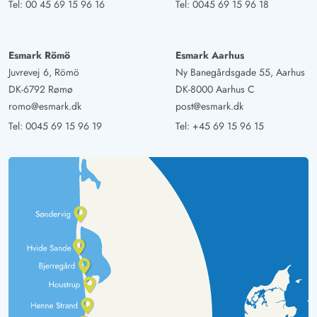
Tel:
00 45 69 15 96 16
Tel:
0045 69 15 96 18
Imke Schween
5 von 5
5 von 5
5 out of 5
01/03/2025
Esmark Römö
Esmark Aarhus
Deutschland
Juvrevej 6, Römö
Ny Banegårdsgade 55, Aarhus
Das Ferienhaus ist super, es hat alles was man braucht.
DK-6792 Rømø
DK-8000 Aarhus C
Es ost sauber und ordentlich und mit viel Liebe
romo@esmark.dk
post@esmark.dk
eingerichtet wordenDer Blick ist der Hammer und man
Tel:
0045 69 15 96 19
Tel:
+45 69 15 96 15
kann sich darin verlieren.
Mathies Gatzke
5 von 5
5 von 5
5 out of 5
08/02/2025
Deutschland
Ein wundervolles, modernes Ferienhaus hoch in der
Natur. Die Gegend ist wundervoll mit einem kurzen Weg
zum schönen Strand. Das Haus ist offen gestaltet mit 2
Badezimmern und 3 Schlafzimmer. Man hat ein
großartigen Ausblick vom Esszimmer und Küche. Wir