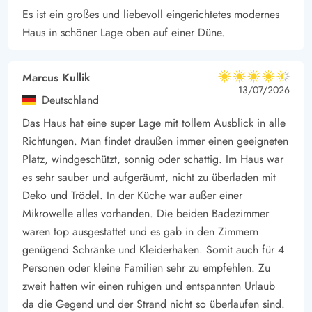
abends grillen könnt.
Es ist ein großes und liebevoll eingerichtetes modernes
Haus in schöner Lage oben auf einer Düne.
Marcus Kullik
4.5 von 5
4.5 von 5
4.5 out of 5
13/07/2026
Deutschland
Das Haus hat eine super Lage mit tollem Ausblick in alle
Richtungen. Man findet draußen immer einen geeigneten
Platz, windgeschützt, sonnig oder schattig. Im Haus war
es sehr sauber und aufgeräumt, nicht zu überladen mit
Deko und Trödel. In der Küche war außer einer
Mikrowelle alles vorhanden. Die beiden Badezimmer
waren top ausgestattet und es gab in den Zimmern
genügend Schränke und Kleiderhaken. Somit auch für 4
Personen oder kleine Familien sehr zu empfehlen. Zu
zweit hatten wir einen ruhigen und entspannten Urlaub
da die Gegend und der Strand nicht so überlaufen sind.