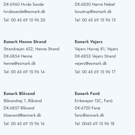
DK-6960 Hvide Sande
DK-6830 Nørre Nebel
hvidesande@esmark.dk
houstrup@esmark.dk
Tel:
00 45 69 15 96 20
Tel:
00 45 69 15 96 13
Esmark Henne Strand
Esmark Vejers
Strandvejen 422, Henne Strand
Vejers Havvej 81, Vejers
DK-6854 Henne
DK-6853 Vejers Strand
henne@esmark.dk
vejers@esmark.dk
Tel:
00 45 69 15 96 14
Tel:
00 45 69 15 96 17
Esmark Blåvand
Esmark Fanö
Blåvandvej 1, Blåvand
Kirkevejen 13C, Fanö
DK-6857 Blåvand
DK-6720 Fanø
blaavand@esmark.dk
fano@esmark.dk
Tel:
00 45 69 15 96 16
Tel:
0045 69 15 96 18