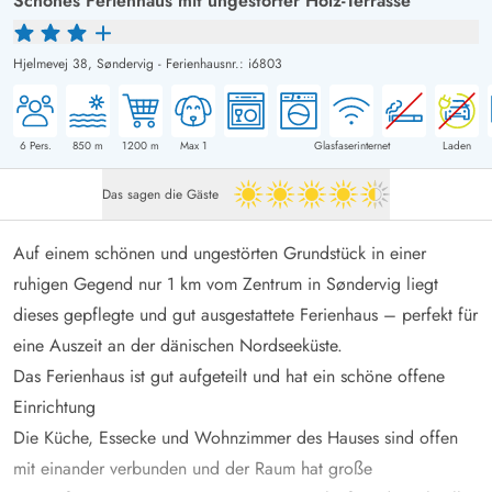
Schönes Ferienhaus mit ungestörter Holz-Terrasse
Hjelmevej 38,
Søndervig
-
Ferienhausnr.: i6803
6
Pers.
850
m
1200
m
Max 1
Glasfaserinternet
Laden
Das sagen die Gäste
4.5 von 5
Auf einem schönen und ungestörten Grundstück in einer
ruhigen Gegend nur 1 km vom Zentrum in Søndervig liegt
dieses gepflegte und gut ausgestattete Ferienhaus – perfekt für
eine Auszeit an der dänischen Nordseeküste.
Das Ferienhaus ist gut aufgeteilt und hat ein schöne offene
Einrichtung
Die Küche, Essecke und Wohnzimmer des Hauses sind offen
mit einander verbunden und der Raum hat große