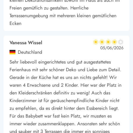
kleinen Dekorationsartikeln sowohl im Haus als auch im
Freien gemütlich zu gestalten. Herrliche
Terrassenumgebung mit mehreren kleinen gemütlichen
Ecken
Vanessa Wissel
4 von 5
4 von 5
4 out of 5
05/06/2026
Deutschland
Sehr liebevoll eingerichtetes und gut ausgestattetes
Ferienhaus mit sehr schöner Deko und Liebe zum Detail.
Gerade in der Küche hat es uns an nichts gefehlt! Wir
waren 4 Erwachsene und 2 Kinder. Hier war der Platz in
den Kleiderschränken definitiv zu wenig! Auch das
Kinderzimmer ist für geräuschempfindliche Kinder nicht
zu empfehlen, da es direkt hinter dem Essbereich liegt.
Für das Babybett war fast kein Platz, wir mussten es
immer wieder zusammenklappen. Ansonsten sehr schön
und sauber mit 3 Terrassen die immer ein sonniges