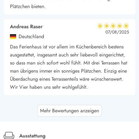
Plätzchen bieten.
Andreas Raser
5 von 5
5 von 5
5 out of 5
07/08/2025
Deutschland
Das Ferienhaus ist vor allem im Küchenbereich bestens
ausgestattet, insgesamt auch sehr liebevoll eingerichtet,
so dass man sich sofort wohl fühlt. Mit drei Terrassen hat
man übrigens immer ein sonniges Plätzchen. Einzig eine
Überdachung eines Terrassenteils wäre wünschenswert.
Wir Vier haben uns sehr wohlgefühlt.
Dagmar Lang
5 von 5
Mehr Bewertungen anzeigen
5 von 5
5 out of 5
27/06/2025
Deutschland
Wunderbares, gemütliches und liebevoll dekoriertes
Ferienhaus. Tolle Ausstattung der Küche, die an nichts
Ausstattung