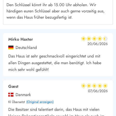
bewältigen und mit dem Fahrrad bist sogar schon in ein Paar
Den Schlüssel könnt ihr ab 15.00 Uhr abholen. Wir
Minuten dort.
händigen euren Schlüssel aber auch gerne vorzeitig aus,
Der
Strand
und die weltgrößte Sandkiste sind nur 850 m vom
wenn das Haus früher bezugsfertig ist.
Haus und du erreichst sie schnell auf einem kleinen
Spaziergang durch die schöne Umgebung.
Mirko Haxter
4.5 von 5
4.5 von 5
4.5 out of 5
20/06/2026
Deutschland
Das Haus ist sehr geschmackvoll eingerichtet und mit
allen Dingen ausgestattet, die man benötigt. Ich habe
mich sehr wohl gefühlt!
Gæst
5 von 5
5 von 5
5 out of 5
07/06/2026
Danmark
KI Übersetzt
(Original anzeigen)
Die Besitzer sind talentiert darin, das Haus mit vielen