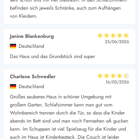
befinden sich jeweils Schränke, auch zum Aufhängen
von Kleidern.
Janine Blankenburg
5 von 5
5 von 5
5 out of 5
25/06/2026
Deutschland
Das Haus und das Grundstück sind super
Charlene Schwedler
4.5 von 5
4.5 von 5
4.5 out of 5
16/05/2026
Deutschland
Großes sauberes Haus in schöner Umgebung mit
großem Garten. Schlafzimmer kann man gut vom
Wohnbereich trennen durch die Tür, so dass die Kinder
abends im Bett sind und man noch Fernsehen oÄ gucken
kann. Im Schuppen ist viel Spielzeug für die Kinder und
auch im Haus ist Kinderbesteck. Die Couch ist leider