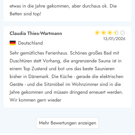
etwas in die Jahre gekommen, aber durchaus ok. Die
Betten sind top!
Claudia Thies-Wartmann
3.5 von 5
3.5 von 5
3.5 out of 5
13/01/2026
Deutschland
Sehr gemütliches Ferienhaus. Schönes großes Bad mit
Duschtüren statt Vorhang, die angrenzende Sauna ist in
einem Top Zustand und bot uns das beste Saunieren
bisher in Dänemark. Die Küche - gerade die elektrischen
Geräte - und die Sitzmöbel im Wohnzimmer sind in die
Jahre gekommen und müssen dringend erneuert werden.
Wir kommen gern wieder
Ute und Erik Twelker
5 von 5
Mehr Bewertungen anzeigen
5 von 5
5 out of 5
12/01/2026
Deutschland