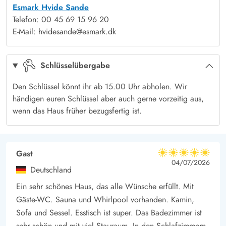
Esmark Hvide Sande
entfernt liegt.
Telefon: 00 45 69 15 96 20
Besucht auch einmal Søndervig und Ringkøbing, wo ihr viele
E-Mail: hvidesande@esmark.dk
verschieden Geschäfte und Attraktionen findet. Eure Hunde
werden die langen Spaziergänge in der tollen Umgebung
Schlüsselübergabe
lieben.
Den Schlüssel könnt ihr ab 15.00 Uhr abholen. Wir
händigen euren Schlüssel aber auch gerne vorzeitig aus,
wenn das Haus früher bezugsfertig ist.
Gast
5 von 5
5 von 5
5 out of 5
04/07/2026
Deutschland
Ein sehr schönes Haus, das alle Wünsche erfüllt. Mit
Gäste-WC. Sauna und Whirlpool vorhanden. Kamin,
Sofa und Sessel. Esstisch ist super. Das Badezimmer ist
sehr schön und mit viel Stauraum. In den Schlafzimmern