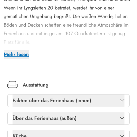
Wenn ihr Lyngsletten 20 betretet, werdet ihr von einer
gemütlichen Umgebung begrüßt. Die weißen Wände, hellen
Böden und Decken schaffen eine freundliche Atmosphäre im
Ferienhaus und mit insgesamt 107 Quadratmetern ist genug
Platz für alle.
Die Urlaubsatmosphäre wird durch den Holzofen abgerundet
Mehr lesen
und die knisternden Flammen sind die mit Abstand
gemütlichste Wärmequelle an einem grauen Urlaubstag. Wenn
ihr noch mehr entspannen möchtet, ist das große Badezimmer
mit Sauna und Whirlpool ausgestattet. Darüber hinaus gibt es
Ausstattung
auch eine Gästetoilette mit Fussbodenheizung.
Fakten über das Ferienhaus (innen)
In der Küche gibt es eine helfende Hand für den täglichen
Einsatz - hier findet ihr einen Geschirrspüler. Im Schuppen
Gratis internet
Ja
Über das Ferienhaus (außen)
stehen eine Waschmaschine und Trockner zum Einsatz bereit.
Kaminofen
Ja
Schöne Terrassen, Schaukel und Sandkasten auf großem,
Abstellraum
Ja
Küche
abgeschirmtem Grundstück