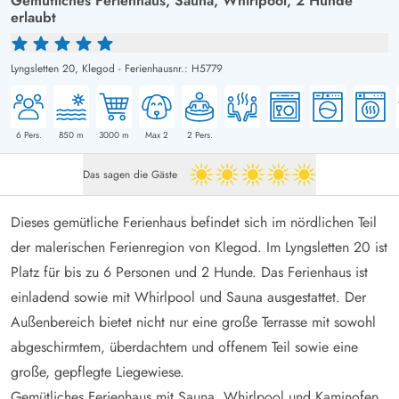
Gemütliches Ferienhaus, Sauna, Whirlpool, 2 Hunde
erlaubt
Lyngsletten 20,
Klegod
-
Ferienhausnr.: H5779
6
Pers.
850
m
3000
m
Max 2
2
Pers.
Das sagen die Gäste
5 von 5
Dieses gemütliche Ferienhaus befindet sich im nördlichen Teil
der malerischen Ferienregion von Klegod. Im Lyngsletten 20 ist
Platz für bis zu 6 Personen und 2 Hunde. Das Ferienhaus ist
einladend sowie mit Whirlpool und Sauna ausgestattet. Der
Außenbereich bietet nicht nur eine große Terrasse mit sowohl
abgeschirmtem, überdachtem und offenem Teil sowie eine
große, gepflegte Liegewiese.
Gemütliches Ferienhaus mit Sauna, Whirlpool und Kaminofen