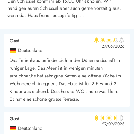
Den Schlüssel könnt ihr ab 15.00 Uhr abholen. Wir
händigen euren Schlüssel aber auch gerne vorzeitig aus,
wenn das Haus früher bezugsfertig ist.
Gast
3.5 von 5
3.5 von 5
3.5 out of 5
27/06/2026
Deutschland
Das Ferienhaus befindet sich in der Dünenlandschaft in
ruhiger Lage. Das Meer ist in wenigen minuten
erreichbar.Es hat sehr gute Betten eine offene Küche im
Wohnbereich integriert. Das Haus ist für 2 Erw und 2
Kinder ausreichend. Dusche und WC sind etwas klein.
Es hat eine schöne grosse Terrasse.
Gast
4 von 5
4 von 5
4 out of 5
27/09/2025
Deutschland