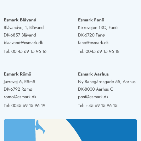
Esmark Blåvand
Esmark Fanö
Blåvandvej 1, Blåvand
Kirkevejen 13C, Fanö
DK-6857 Blåvand
DK-6720 Fanø
blaavand@esmark.dk
fano@esmark.dk
Tel:
00 45 69 15 96 16
Tel:
0045 69 15 96 18
Esmark Römö
Esmark Aarhus
Juvrevej 6, Römö
Ny Banegårdsgade 55, Aarhus
DK-6792 Rømø
DK-8000 Aarhus C
romo@esmark.dk
post@esmark.dk
Tel:
0045 69 15 96 19
Tel:
+45 69 15 96 15