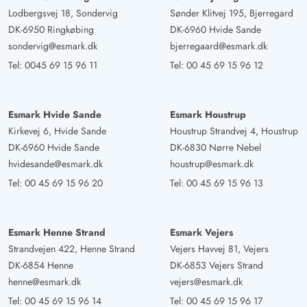
Lodbergsvej 18, Sondervig
Sønder Klitvej 195, Bjerregard
DK-6950 Ringkøbing
DK-6960 Hvide Sande
sondervig@esmark.dk
bjerregaard@esmark.dk
Tel:
0045 69 15 96 11
Tel:
00 45 69 15 96 12
Esmark Hvide Sande
Esmark Houstrup
Kirkevej 6, Hvide Sande
Houstrup Strandvej 4, Houstrup
DK-6960 Hvide Sande
DK-6830 Nørre Nebel
hvidesande@esmark.dk
houstrup@esmark.dk
Tel:
00 45 69 15 96 20
Tel:
00 45 69 15 96 13
Esmark Henne Strand
Esmark Vejers
Strandvejen 422, Henne Strand
Vejers Havvej 81, Vejers
DK-6854 Henne
DK-6853 Vejers Strand
henne@esmark.dk
vejers@esmark.dk
Tel:
00 45 69 15 96 14
Tel:
00 45 69 15 96 17