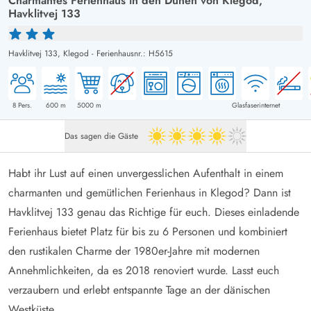
Charmantes Ferienhaus in den Dünen von Klegod,
Havklitvej 133
Havklitvej 133,
Klegod
-
Ferienhausnr.: H5615
8
Pers.
600
m
5000
m
Glasfaserinternet
Das sagen die Gäste
4 von 5
Habt ihr Lust auf einen unvergesslichen Aufenthalt in einem
charmanten und gemütlichen Ferienhaus in Klegod? Dann ist
Havklitvej 133 genau das Richtige für euch. Dieses einladende
Ferienhaus bietet Platz für bis zu 6 Personen und kombiniert
den rustikalen Charme der 1980er-Jahre mit modernen
Annehmlichkeiten, da es 2018 renoviert wurde. Lasst euch
verzaubern und erlebt entspannte Tage an der dänischen
Westküste.