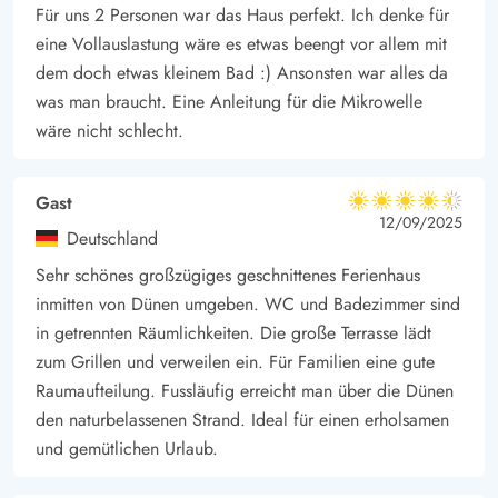
Für uns 2 Personen war das Haus perfekt. Ich denke für
eine Vollauslastung wäre es etwas beengt vor allem mit
dem doch etwas kleinem Bad :) Ansonsten war alles da
was man braucht. Eine Anleitung für die Mikrowelle
wäre nicht schlecht.
Gast
4.5 von 5
4.5 von 5
4.5 out of 5
12/09/2025
Deutschland
Sehr schönes großzügiges geschnittenes Ferienhaus
inmitten von Dünen umgeben. WC und Badezimmer sind
in getrennten Räumlichkeiten. Die große Terrasse lädt
zum Grillen und verweilen ein. Für Familien eine gute
Raumaufteilung. Fussläufig erreicht man über die Dünen
den naturbelassenen Strand. Ideal für einen erholsamen
und gemütlichen Urlaub.