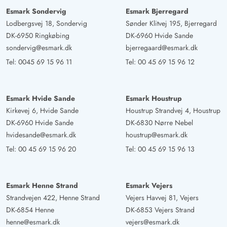
3.5 von 5
3.5 out of 5
26/08/2024
Deutschland
Esmark Sondervig
Esmark Bjerregard
Lodbergsvej 18, Sondervig
Sønder Klitvej 195, Bjerregard
Das Ferienhaus ist in einen super Zustand. Es liegt zwar
DK-6950 Ringkøbing
DK-6960 Hvide Sande
nah an dem Holmsland Klitvej, jedoch ist das nicht
sondervig@esmark.dk
bjerregaard@esmark.dk
unbedingt störend. Die Küche ist perfekt organisiert. Es
Tel:
0045 69 15 96 11
Tel:
00 45 69 15 96 12
fehlt an nichts, sodass schönen Abenden mit leckerem
Essen nichts im Wege steht. Die Einrichtung ist dezent
und auf einem hohen Niveau. Tische, Stühle sowie
Esmark Hvide Sande
Esmark Houstrup
andere Sitzgelegenheitem sind sehr bequem und
Kirkevej 6, Hvide Sande
Houstrup Strandvej 4, Houstrup
qualitativ hochwertig. Die Betten sind ebenfalls
DK-6960 Hvide Sande
DK-6830 Nørre Nebel
angenehm. In zwei Zimmern gibt es Boxspringbetten wo
hvidesande@esmark.dk
houstrup@esmark.dk
die Matratzen elektronisch verstellt werden können. Alles
Tel:
00 45 69 15 96 20
Tel:
00 45 69 15 96 13
in allem ist es ein Haus in welchem man sich wieder
wohlfühlen und entspannen kann!
Esmark Henne Strand
Esmark Vejers
Strandvejen 422, Henne Strand
Vejers Havvej 81, Vejers
DK-6854 Henne
DK-6853 Vejers Strand
henne@esmark.dk
vejers@esmark.dk