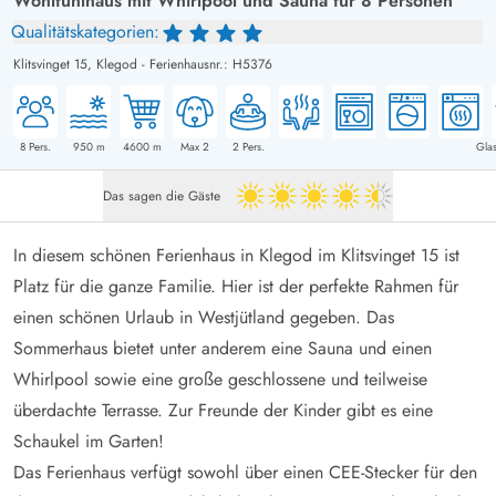
Wohlfühlhaus mit Whirlpool und Sauna für 8 Personen
Qualitätskategorien:
Klitsvinget 15,
Klegod
-
Ferienhausnr.: H5376
8
Pers.
950
m
4600
m
Max 2
2
Pers.
Glas
Das sagen die Gäste
4.5 von 5
In diesem schönen Ferienhaus in Klegod im Klitsvinget 15 ist
Platz für die ganze Familie. Hier ist der perfekte Rahmen für
einen schönen Urlaub in Westjütland gegeben. Das
Sommerhaus bietet unter anderem eine Sauna und einen
Whirlpool sowie eine große geschlossene und teilweise
überdachte Terrasse. Zur Freunde der Kinder gibt es eine
Schaukel im Garten!
Das Ferienhaus verfügt sowohl über einen CEE-Stecker für den