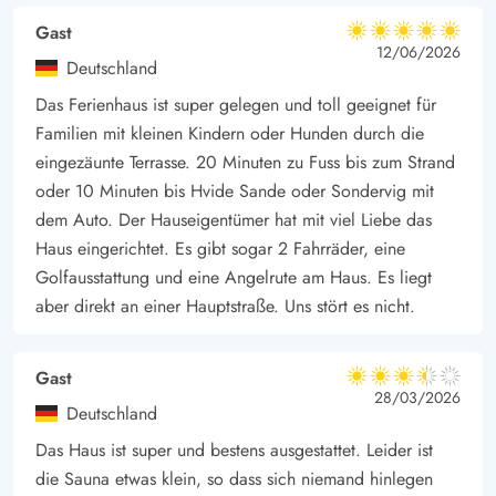
auch verschiedenste Fachgeschäfte sowie gemütliche Cafés
Gast
und Restaurants.
5 von 5
5 von 5
5 out of 5
12/06/2026
Deutschland
* Im Ferienhaus steht euch gratis Holz für den Kaminofen zur
Verfügung
Das Ferienhaus ist super gelegen und toll geeignet für
Familien mit kleinen Kindern oder Hunden durch die
eingezäunte Terrasse. 20 Minuten zu Fuss bis zum Strand
oder 10 Minuten bis Hvide Sande oder Sondervig mit
dem Auto. Der Hauseigentümer hat mit viel Liebe das
Haus eingerichtet. Es gibt sogar 2 Fahrräder, eine
Golfausstattung und eine Angelrute am Haus. Es liegt
aber direkt an einer Hauptstraße. Uns stört es nicht.
Gast
3.5 von 5
3.5 von 5
3.5 out of 5
28/03/2026
Deutschland
Das Haus ist super und bestens ausgestattet. Leider ist
die Sauna etwas klein, so dass sich niemand hinlegen