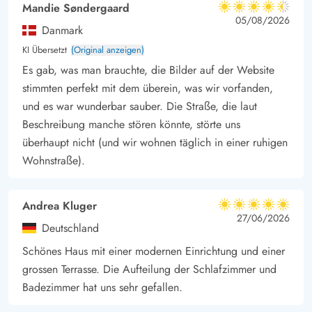
haben, lasst euch überraschen – malerische
Mandie Søndergaard
4.5 von 5
4.5 von 5
4.5 out of 5
05/08/2026
Sonnenuntergänge, leckeres Essen, Zeit und gute Gesellschaft
Danmark
sind der Inbegriff von Urlaub!
KI Übersetzt
(Original anzeigen)
Wunderschöne Landschaft - Einkaufsmöglichkeiten in der Nähe
Es gab, was man brauchte, die Bilder auf der Website
Mit der Ferienhausadresse im Klitsvinget 15 in Klegod seid ihr
stimmten perfekt mit dem überein, was wir vorfanden,
von der wunderschönen westjütländischen Natur auf dem
und es war wunderbar sauber. Die Straße, die laut
Holmsland Klit umgeben. Die Nordsee ist zu Fuß erreichbar,
Beschreibung manche stören könnte, störte uns
falls ein erfrischender Sprung in die Wellen verlockend sein
überhaupt nicht (und wir wohnen täglich in einer ruhigen
Wohnstraße).
sollte. Der Ringkøbing Fjord befindet sich ebenfalls in der
Nähe, wo es reichlich Gelegenheit für einen Spaziergang mit
dem Hund sowie eine fantastische Aussicht gibt. Besucht
Andrea Kluger
5 von 5
5 von 5
5 out of 5
27/06/2026
unbedingt Bagges Dæmning - ein über den Ringkøbing Fjord
Deutschland
führender Rad- und Wanderweg!
Schönes Haus mit einer modernen Einrichtung und einer
In nur 200 Metern liegt in den Sommermonaten ein Bäcker.
grossen Terrasse. Die Aufteilung der Schlafzimmer und
Solltet ihr etwas mehr einkaufen oder bummeln wollen, gibt es
Badezimmer hat uns sehr gefallen.
Supermärkte in Hvide Sande und in Søndervig. Hier findet ihr