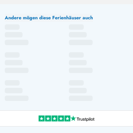
Wir haben schon einige Jahre unseren Winterurlaub in
diesem gepflegten Haus mit Spazierengehen, Lesen,
Kochen, Essen, Spielen und Saunen verbracht. Den Blick
Andere mögen diese Ferienhäuser auch
über den Ringköbing-Fjord aus dem Wohnzimmer lieben
wir sehr. Wegen der anliegenden Landstraße kann es
aber leider auch mal recht laut sein.
Gast
22/09/2024
Deutschland
Durch die grosse Terrasse ist das Haus ideal für Kinder
und Hunde. Wir waren jetzt schon zum 3. Mal in diesem
Haus.Man hat morgens einen super schönen
Sonnenaufgang über dem Fjord und der Weg zum Meer
sind nur ca. 20 Minuten zu Fuß.
Jakob Wachter
3.5 von 5