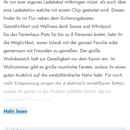
ihr nur euer eigenes Ladekabel mitbringen müsst, als auch über
eine Ladestation welche mit einem Chip gestartet wird. Diesen
findet ihr im Flur neben dem Sicherungskasten.
Gemütlichkeit und Wellness dank Sauna und Whirlpool
Da das Ferienhaus Platz für bis zu 8 Personen bietet, habt ihr
die Möglichkeit, euren Urlaub mit der ganzen Familie oder
gemeinsam mit Freunden zu genießen. Der große
Wohnbereich lädt zur Geselligkeit vor dem Kamin ein. Im
Wohnzimmer gibt es große raumhohe Fenster, sodass ihr einen
guten Ausblick auf die westjütländische Natur habt. Für noch
mehr Entspannung sorgen die 4 elektrisch verstellbaren Betten,
sodass ihr genau in der Position schlafen könnt, die am
bequemsten für euch ist.
Wenn Entspannung und Wellness auf dem Programm steht,
Mehr lesen
hüpft ihr in den hauseigenen Whirlpool und nehmt euch eine
Auszeit nur für euch. Als Nächstes kann der "Wellness-Tag" mit