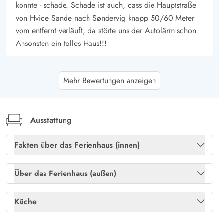
konnte - schade. Schade ist auch, dass die Hauptstraße
von Hvide Sande nach Søndervig knapp 50/60 Meter
vom entfernt verläuft, da störte uns der Autolärm schon.
Ansonsten ein tolles Haus!!!
Gast
5 von 5
Mehr Bewertungen anzeigen
5 von 5
5 out of 5
17/10/2025
Deutschland
Top Ferienhaus mit fantastischen Freizeitangeboten im
Schuppen.
Ausstattung
Fakten über das Ferienhaus (innen)
Gast
5 von 5
5 von 5
5 out of 5
10/10/2025
Freies Glasfasernetz
Ja
Deutschland
Über das Ferienhaus (außen)
Dieses Haus ist sehr einladend und hell eingerichtet und
Gratis internet
Ja
Abstellraum
Ja
besticht mit kostenlosem Brennholz. Sehr hyggelige
Küche
Spieleabende vorm Feuer!
Heizung: Elektroheizkörper
Ja
Gartenmöbel
Ja