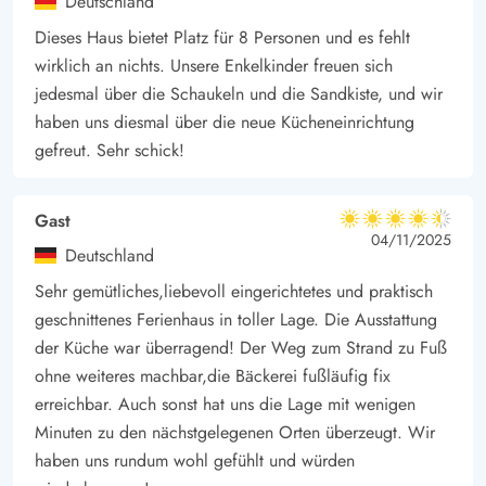
Deutschland
Dieses Haus bietet Platz für 8 Personen und es fehlt
wirklich an nichts. Unsere Enkelkinder freuen sich
jedesmal über die Schaukeln und die Sandkiste, und wir
haben uns diesmal über die neue Kücheneinrichtung
gefreut. Sehr schick!
Gast
4.5 von 5
4.5 von 5
4.5 out of 5
04/11/2025
Deutschland
Sehr gemütliches,liebevoll eingerichtetes und praktisch
geschnittenes Ferienhaus in toller Lage. Die Ausstattung
der Küche war überragend! Der Weg zum Strand zu Fuß
ohne weiteres machbar,die Bäckerei fußläufig fix
erreichbar. Auch sonst hat uns die Lage mit wenigen
Minuten zu den nächstgelegenen Orten überzeugt. Wir
haben uns rundum wohl gefühlt und würden