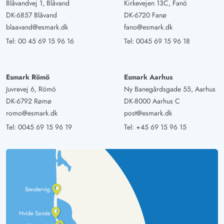
Blåvandvej 1, Blåvand
Kirkevejen 13C, Fanö
DK-6857 Blåvand
DK-6720 Fanø
blaavand@esmark.dk
fano@esmark.dk
Tel:
00 45 69 15 96 16
Tel:
0045 69 15 96 18
Esmark Römö
Esmark Aarhus
Juvrevej 6, Römö
Ny Banegårdsgade 55, Aarhus
DK-6792 Rømø
DK-8000 Aarhus C
romo@esmark.dk
post@esmark.dk
Tel:
0045 69 15 96 19
Tel:
+45 69 15 96 15