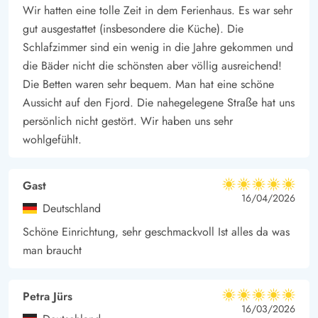
Wir hatten eine tolle Zeit in dem Ferienhaus. Es war sehr
gut ausgestattet (insbesondere die Küche). Die
Schlafzimmer sind ein wenig in die Jahre gekommen und
die Bäder nicht die schönsten aber völlig ausreichend!
Die Betten waren sehr bequem. Man hat eine schöne
Aussicht auf den Fjord. Die nahegelegene Straße hat uns
persönlich nicht gestört. Wir haben uns sehr
wohlgefühlt.
Gast
5 von 5
5 von 5
5 out of 5
16/04/2026
Deutschland
Schöne Einrichtung, sehr geschmackvoll Ist alles da was
man braucht
Petra Jürs
5 von 5
5 von 5
5 out of 5
16/03/2026