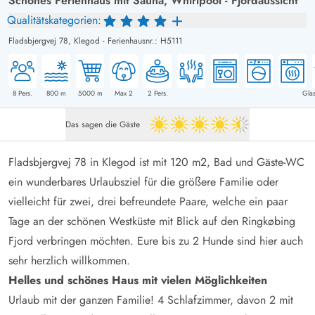
Schönes Ferienhaus mit Sauna, Whirlpool - Fjordaussicht
Qualitätskategorien:
Fladsbjergvej 78,
Klegod
-
Ferienhausnr.: H5111
8
Pers.
800
m
5000
m
Max 2
2
Pers.
Glas
Das sagen die Gäste
4.5 von 5
Fladsbjergvej 78 in Klegod ist mit 120 m2, Bad und Gäste-WC
ein wunderbares Urlaubsziel für die größere Familie oder
vielleicht für zwei, drei befreundete Paare, welche ein paar
Tage an der schönen Westküste mit Blick auf den Ringkøbing
Fjord verbringen möchten. Eure bis zu 2 Hunde sind hier auch
sehr herzlich willkommen.
Helles und schönes Haus mit vielen Möglichkeiten
Urlaub mit der ganzen Familie! 4 Schlafzimmer, davon 2 mit