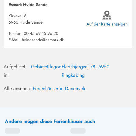
starten.
Esmark Hvide Sande
Kirkevej 6
6960 Hvide Sande
Janina Petersen
Auf der Karte anzeigen
5 von 5
5 von 5
5 out of 5
19/08/2024
Deutschland
Telefon:
00 45 69 15 96 20
E-Mail:
hvidesande@esmark.dk
Ein tolles Haus! Gute Zimmer Aufteilung. Einen
wunderschöner großer Esstisch ist vorhabden, an dem
man tolle Momente mit Familie und Freunden verbringen
kann. Gemütliches Sofa und der Ausblick vom
Aufgelistet
Gebiete
Klegod
Fladsbjergvej 78, 6950
Wohnzimmer auf den Fjord (besonders der
in:
Ringkøbing
Sonnenaufgang) ist unbezahlbar und Urlaubsfeeling pur!
Alle ansehen:
Ferienhäuser in Dänemark
Seid Jahren sind wir in diesen Haus - ein Zu Hause in
Dänemark! Vielen Dank!!!
Andere mögen diese Ferienhäuser auch