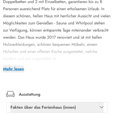
Doppelbetten und 2 mit Einzelbetten, garantieren bis zu 8
Personen ausreichend Platz für einen erholsamen Urlaub. In
diesem schönen, hellen Haus mit herrlicher Aussicht und vielen
Möglichkeiten zum Genießen - Sauna und Whirlpool stehen
zur Verfügung, können entspannte Tage miteinander verbracht
werden. Das Haus wurde 2017 renoviert und ist mit hellen
Holzverkleidungen, schönen bequemen Möbeln, einem
Holzofen und einer offenen Küche ausgestattet, welche
modern und gut ausgestattet ist.
Während die Kinder Spaß haben und im Wohnzimmer spielen
Mehr lesen
oder bereits müde in ihren Betten schlummern, können Mama
und Papa in der Sauna und im Whirlpool ihr eigenes kleines,
privates "Wellnesshotel" genießen. In der Zwischenzeit reinigt
der Geschirrspüler das Geschirr und sollte die Brandung eure
Ausstattung
Kleidung durchnässt haben, ist dies kein Problem - sowohl die
Fakten über das Ferienhaus (innen)
Waschmaschine als auch der Trockner sind einsatzbereit.