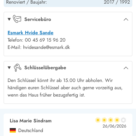
Renoviert /
Baujahr:
2017 /
1992
Terrasse: offen
Ja
Schaukeln
Ja
Terrasse: überdacht
Ja
Servicebüro
Esmark Hvide Sande
Telefon: 00 45 69 15 96 20
E-Mail: hvidesande@esmark.dk
Schlüsselübergabe
Den Schlüssel könnt ihr ab 15.00 Uhr abholen. Wir
händigen euren Schlüssel aber auch gerne vorzeitig aus,
wenn das Haus früher bezugsfertig ist.
Lisa Marie Sindram
4 von 5
4 von 5
4 out of 5
26/06/2026
Deutschland