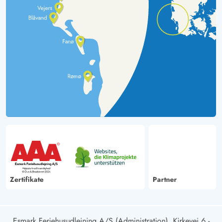
Zertifikate
Partner
Esmark Feriehusudlejning A/S (Administration), Kirkevej 6 -