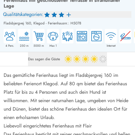
Ferienhaus mit geschlossener Terrasse in strandnaher
Lage
Qualitätskategorien:
Fladsbjergvej 160,
Klegod
-
Ferienhausnr.: H5078
4
Pers.
250
m
5000
m
Max 1
Internet
Das sagen die Gäste
4 von 5
Das gemütliche Ferienhaus liegt im Fladsbjergvej 160 im
beliebten Ferienort Klegod. Auf 80 qm bietet das Ferienhaus
Platz für bis zu 4 Personen und auch dein Hund ist
willkommen. Mit seiner naturnahen Lage, umgeben von Heide
und Dünen, bietet das schöne Ferienhaus den idealen Ort für
einen erholsamen Urlaub.
Liebevoll eingerichtetes Ferienhaus mit Flair
Das Ferienhaus besticht mit seiner geschmackvollen und hellen