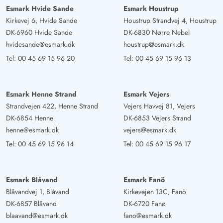
Esmark Hvide Sande
Esmark Houstrup
Kirkevej 6, Hvide Sande
Houstrup Strandvej 4, Houstrup
DK-6960 Hvide Sande
DK-6830 Nørre Nebel
hvidesande@esmark.dk
houstrup@esmark.dk
Tel:
00 45 69 15 96 20
Tel:
00 45 69 15 96 13
Esmark Henne Strand
Esmark Vejers
Strandvejen 422, Henne Strand
Vejers Havvej 81, Vejers
DK-6854 Henne
DK-6853 Vejers Strand
henne@esmark.dk
vejers@esmark.dk
Tel:
00 45 69 15 96 14
Tel:
00 45 69 15 96 17
Esmark Blåvand
Esmark Fanö
Blåvandvej 1, Blåvand
Kirkevejen 13C, Fanö
DK-6857 Blåvand
DK-6720 Fanø
blaavand@esmark.dk
fano@esmark.dk