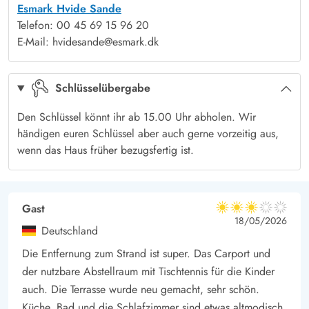
Esmark Hvide Sande
Terrasse: überdacht
Ja
Søndervig, die nach kurzer Fahrtzeit mit dem Auto erreicht
Telefon: 00 45 69 15 96 20
sind. Hier erwarten dich eine große Auswahl an Geschäften,
E-Mail: hvidesande@esmark.dk
Cafés und Restaurants.
Schlüsselübergabe
Den Schlüssel könnt ihr ab 15.00 Uhr abholen. Wir
händigen euren Schlüssel aber auch gerne vorzeitig aus,
wenn das Haus früher bezugsfertig ist.
Gast
3 von 5
3 von 5
3 out of 5
18/05/2026
Deutschland
Die Entfernung zum Strand ist super. Das Carport und
der nutzbare Abstellraum mit Tischtennis für die Kinder
auch. Die Terrasse wurde neu gemacht, sehr schön.
Küche, Bad und die Schlafzimmer sind etwas altmodisch.