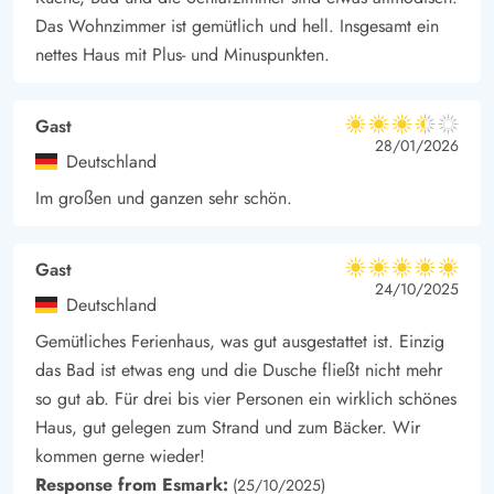
Das Wohnzimmer ist gemütlich und hell. Insgesamt ein
nettes Haus mit Plus- und Minuspunkten.
Gast
3.5 von 5
3.5 von 5
3.5 out of 5
28/01/2026
Deutschland
Im großen und ganzen sehr schön.
Gast
5 von 5
5 von 5
5 out of 5
24/10/2025
Deutschland
Gemütliches Ferienhaus, was gut ausgestattet ist. Einzig
das Bad ist etwas eng und die Dusche fließt nicht mehr
so gut ab. Für drei bis vier Personen ein wirklich schönes
Haus, gut gelegen zum Strand und zum Bäcker. Wir
kommen gerne wieder!
Response from Esmark:
(25/10/2025)