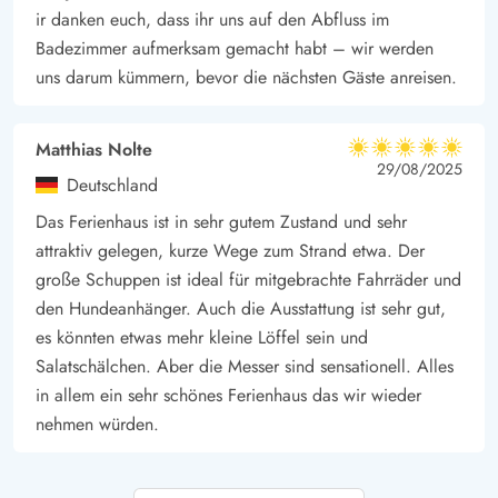
ir danken euch, dass ihr uns auf den Abfluss im
Badezimmer aufmerksam gemacht habt – wir werden
uns darum kümmern, bevor die nächsten Gäste anreisen.
Matthias Nolte
5 von 5
5 von 5
5 out of 5
29/08/2025
Deutschland
Das Ferienhaus ist in sehr gutem Zustand und sehr
attraktiv gelegen, kurze Wege zum Strand etwa. Der
große Schuppen ist ideal für mitgebrachte Fahrräder und
den Hundeanhänger. Auch die Ausstattung ist sehr gut,
es könnten etwas mehr kleine Löffel sein und
Salatschälchen. Aber die Messer sind sensationell. Alles
in allem ein sehr schönes Ferienhaus das wir wieder
nehmen würden.
Britta Völz