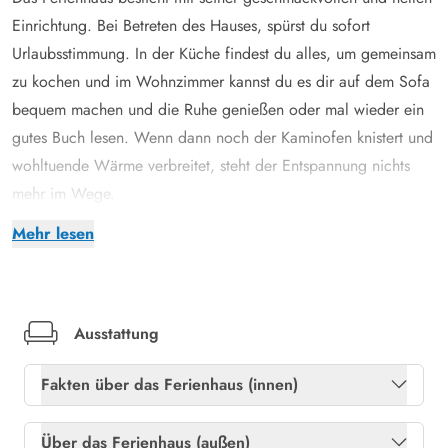
Einrichtung. Bei Betreten des Hauses, spürst du sofort
Urlaubsstimmung. In der Küche findest du alles, um gemeinsam
zu kochen und im Wohnzimmer kannst du es dir auf dem Sofa
bequem machen und die Ruhe genießen oder mal wieder ein
gutes Buch lesen. Wenn dann noch der Kaminofen knistert und
wohltuende Wärme verbreitet, steht der Entspannung nichts
mehr im Wege.
Das Badezimmer ist mit einer Fußbodenheizung ausgestattet
Mehr lesen
und verfügt über eine kleine Sauna. Der ideale Ort, um sich
nach einem Strandspaziergang und einem Tag an der frischen
Luft aufzuwärmen.
Traumhafte Lage inmitten schönster Natur
Ausstattung
Umgeben von Heide und Dünengras liegt das schöne
Fakten über das Ferienhaus (innen)
Ferienhaus auf einem 1850 qm großen Naturgrundstück. Es
verfügt über eine eingezäunte Terrasse, die deinem Hund
Gratis internet
Ja
Über das Ferienhaus (außen)
unbeaufsichtigten Freilauf bietet. Dich erwarten gemütliche