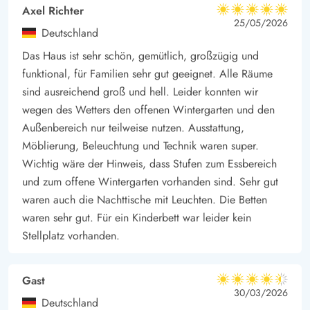
Axel Richter
5 von 5
5 von 5
5 out of 5
25/05/2026
Deutschland
Das Haus ist sehr schön, gemütlich, großzügig und
funktional, für Familien sehr gut geeignet. Alle Räume
sind ausreichend groß und hell. Leider konnten wir
wegen des Wetters den offenen Wintergarten und den
Außenbereich nur teilweise nutzen. Ausstattung,
Möblierung, Beleuchtung und Technik waren super.
Wichtig wäre der Hinweis, dass Stufen zum Essbereich
und zum offene Wintergarten vorhanden sind. Sehr gut
waren auch die Nachttische mit Leuchten. Die Betten
waren sehr gut. Für ein Kinderbett war leider kein
Stellplatz vorhanden.
Gast
4.5 von 5
4.5 von 5
4.5 out of 5
30/03/2026
Deutschland