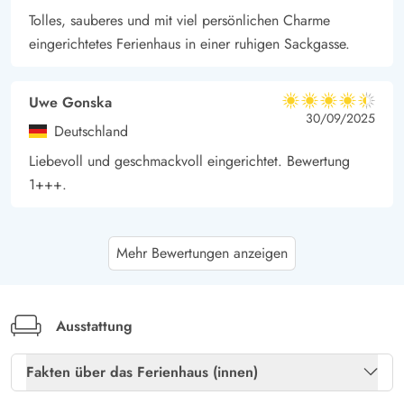
Tolles, sauberes und mit viel persönlichen Charme
eingerichtetes Ferienhaus in einer ruhigen Sackgasse.
Uwe Gonska
4.5 von 5
4.5 von 5
4.5 out of 5
30/09/2025
Deutschland
Liebevoll und geschmackvoll eingerichtet. Bewertung
1+++.
Marcus Busch
4.5 von 5
Mehr Bewertungen anzeigen
4.5 von 5
4.5 out of 5
14/04/2025
Deutschland
Schönes, ruhig gelegenes Ferienhaus mit dem typisch
dänischem Wohlfühlcharakter. Sehr gut ausgestattet.
Ausstattung
Kurze Wege sowohl zum Strand, als auch zum Bäcker.
Fakten über das Ferienhaus (innen)