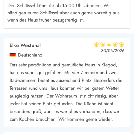
dabei hat, ebenso sind Sonnenschirme, ein Kinderbett und 2
Den Schlüssel könnt ihr ab 15.00 Uhr abholen. Wir
Hochstühle vor Ort.
händigen euren Schlüssel aber auch gerne vorzeitig aus,
Im Abstellraum ist eine große 150 l Gefriertruhe vorhanden.
wenn das Haus früher bezugsfertig ist.
Elke Westphal
5 von 5
5 von 5
5 out of 5
30/06/2026
Deutschland
Das sehr persönliche und gemütliche Haus in Klegod,
hat uns super gut gefallen. Mit vier Zimmern und zwei
Badezimmern bietet es ausreichend Platz. Besonders die
Terrassen rund ums Haus konnten wir bei gutem Wetter
ausgiebig nutzen. Der Wohnraum ist nicht riesig, aber
jeder hat seinen Platz gefunden. Die Küche ist nicht
besonders groß, aber es war alles vorhanden, dass wir
zum Kochen brauchten. Wir kommen gerne wieder.