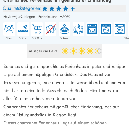
Charmantes Ferienhaus mit gemütlicher Einrichtung
Qualitätskategorien:
Havklitvej 49,
Klegod
-
Ferienhausnr.: H5070
7
Pers.
500
m
5000
m
2
Pers.
Glas
Das sagen die Gäste
4.5 von 5
Schönes und gut eingerichtetes Ferienhaus in guter und ruhiger
Lage auf einem hügeligen Grundstück. Das Haus ist von
Terrassen umgeben, eine davon ist teilweise überdacht und von
hier hast du eine tolle Aussicht nach Süden. Hier findest du
alles für einen erholsamen Urlaub vor.
Charmantes Ferienhaus mit gemütlicher Einrichtung, das auf
einem Naturgundstück in Klegod liegt
Dieses charmante Ferienhaus liegt auf einem schönen