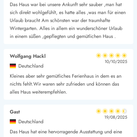
Das Haus war bei unsere Ankunft sehr sauber ,man hat
sich direkt wohlgefühlt, es hatte alles ,was man für einen
Urlaub braucht Am schönsten war der traumhafte
Wintergarten. Alles in allem ein wunderschöner Urlaub
in einem süßen ,gepflegten und gemütlichen Haus .
Wolfgang Hackl
5 von 5
5 von 5
5 out of 5
10/10/2025
Deutschland
Kleines aber sehr gemütliches Ferienhaus in dem es an
nichts fehlt.Wir waren sehr zufrieden und können das
alles Haus weiterempfehlen.
Gast
4.5 von 5
4.5 von 5
4.5 out of 5
19/08/2025
Deutschland
Das Haus hat eine hervorragende Ausstattung und eine