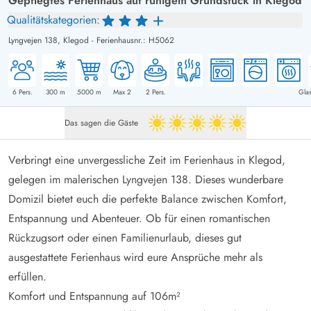
Gepflegtes Ferienhaus auf ruhigem Grundstück in Klegod
Qualitätskategorien:
Lyngvejen 138,
Klegod
-
Ferienhausnr.: H5062
6
Pers.
300
m
5000
m
Max 2
2
Pers.
Glas
Das sagen die Gäste
5 von 5
Verbringt eine unvergessliche Zeit im Ferienhaus in Klegod,
gelegen im malerischen Lyngvejen 138. Dieses wunderbare
Domizil bietet euch die perfekte Balance zwischen Komfort,
Entspannung und Abenteuer. Ob für einen romantischen
Rückzugsort oder einen Familienurlaub, dieses gut
ausgestattete Ferienhaus wird eure Ansprüche mehr als
erfüllen.
Komfort und Entspannung auf 106m²