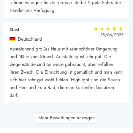
schöne windgeschützte Terrasse. Selbst 2 gute Fahrräder
standen zur Verfügung.
Gast
5 von 5
5 von 5
5 out of 5
28/06/2025
Deutschland
Ausreichend großes Haus mit sehr schöner Umgebung
und Nähe zum Strand. Ausstattung ist sehr gut. Die
Gegenstände sind teilweise gebraucht, aber erfüllen
ihren Zweck. Die Einrichtung ist gemütlich und man kann
sich hier sehr gut wohl fühlen. Highlight sind die Sauna
und Herr und Frau Rad, die man kostenfrei benutzen
darf.
Sabine Bluhm
5 von 5
Mehr Bewertungen anzeigen
5 von 5
5 out of 5
19/05/2025
Deutschland