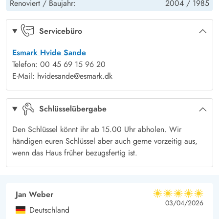
Ladeanschluss für Euer E-Auto. Er sorgt für eine bequeme und
Renoviert /
Baujahr:
2004 /
1985
Terrasse: offen
Ja
Kinder: Kinderbett
1
nachhaltige Art, die Umgebung zu entdecken. Für Vorräte und
Schaukeln
Ja
Snacks zwischendurch bietet euch der separate 90-Liter-
Servicebüro
Gefrierschrank genügend Stauraum, damit Ihr euch keine
Esmark Hvide Sande
Sorgen um den Einkauf machen müsst.
Telefon: 00 45 69 15 96 20
Gönnt euch die Freiheit, die Ihr in eurem Ferienhaus in Klegod
E-Mail: hvidesande@esmark.dk
sucht, und erlebt Familienspaß und Entspannung pur. Lasst
euch von der Schönheit Dänemarks verzaubern und verbringt
Schlüsselübergabe
unvergessliche Momente mit euren Lieben. Die Möglichkeiten
sind grenzenlos und warten darauf, von euch entdeckt zu
Den Schlüssel könnt ihr ab 15.00 Uhr abholen. Wir
werden.
händigen euren Schlüssel aber auch gerne vorzeitig aus,
wenn das Haus früher bezugsfertig ist.
Jan Weber
5 von 5
5 von 5
5 out of 5
03/04/2026
Deutschland