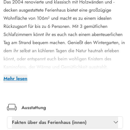
Das 2004 renovierte und klassisch mit Holzwänden und -
decken ausgestattete Ferienhaus bietet eine großzügige
Wohnfläche von 106m² und macht es zu einem idealen
Rückzugsort für bis zu 6 Personen. Mit 3 gemütlichen
Schlafzimmern könnt ihr es euch nach einem abenteuerlichen
Tag am Strand bequem machen. Genießt den Wintergarten, in
dem ihr selbst an kühleren Tagen die Natur hautnah erleben
könnt, oder entspannt euch beim wohligen Knistern des
Kaminofens, der Wärme und Gemütlichkeit ausstrahlt.
Moderne Annehmlichkeiten wie ein Geschirrspüler,
Mehr lesen
Waschmaschine und Trockner machen euren Aufenthalt so
angenehm und unbeschwert wie nur möglich. Eine
Wärmepumpe sorgt für eure ideale Wohlfühltemperatur, egal
zu welcher Jahreszeit. Die 2 Bäder bieten den Luxus einer
Ausstattung
eigenen Sauna und eines Whirlpools, damit Ihr jeden Stress
Fakten über das Ferienhaus (innen)
des Alltags vergessen könnt. Im großen Badezimmer sorgt eine