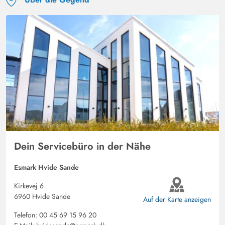
nahe am Strand.
Hella-Beate Zeug
5 von 5
5 von 5
5 out of 5
12/10/2024
Deutschland
Tolle Raumaufteilung . Hervorragender Wintergarten mit
einem wunderbaren Rundumblick.Die Küche ist mit
reichhaltig Geschirr ausgestattet.
Dein Servicebüro in der Nähe
Esmark Hvide Sande
Kirkevej 6
6960 Hvide Sande
Auf der Karte anzeigen
Telefon:
00 45 69 15 96 20