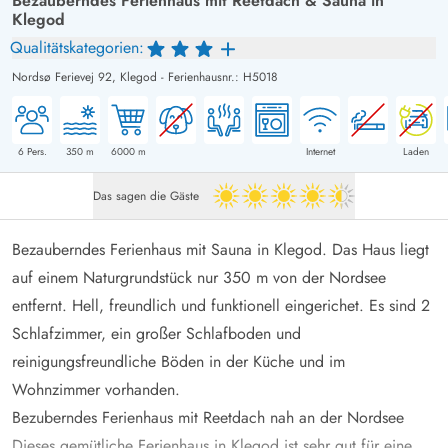
Bezauberndes Ferienhaus mit Reetdach & Sauna in
Klegod
Qualitätskategorien:
Nordsø Ferievej 92,
Klegod
-
Ferienhausnr.: H5018
6
Pers.
350
m
6000
m
Internet
Laden
Das sagen die Gäste
4.5 von 5
Bezauberndes Ferienhaus mit Sauna in Klegod. Das Haus liegt
auf einem Naturgrundstück nur 350 m von der Nordsee
entfernt. Hell, freundlich und funktionell eingerichet. Es sind 2
Schlafzimmer, ein großer Schlafboden und
reinigungsfreundliche Böden in der Küche und im
Wohnzimmer vorhanden.
Bezuberndes Ferienhaus mit Reetdach nah an der Nordsee
Dieses gemütliche Ferienhaus in
Klegod
ist sehr gut für eine