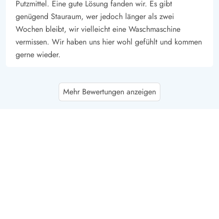
Putzmittel. Eine gute Lösung fanden wir. Es gibt
genügend Stauraum, wer jedoch länger als zwei
Wochen bleibt, wir vielleicht eine Waschmaschine
vermissen. Wir haben uns hier wohl gefühlt und kommen
gerne wieder.
Luise Madetzky
4.5 von 5
Mehr Bewertungen anzeigen
4.5 von 5
4.5 out of 5
06/06/2026
Deutschland
Kleines gepflegtes Ferienhaus in ruhiger Lage. Wenn
man Ruhe sucht, ist man hier bestens aufgehoben. Das
Haus ist gemütlich eingerichtet, für meinen Geschmack
jedoch etwas überladen. Die Ausstattung lässt keine
Wünsche offen. Wir können das Haus weiterempfehlen.
Dennis Egge
5 von 5
5 von 5
5 out of 5
30/05/2026
Deutschland