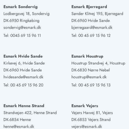
Esmark Sondervig
Esmark Bjerregard
Lodbergsvej 18, Sondervig
Sønder Klitvej 195, Bjerregard
DK-6950 Ringkøbing
DK-6960 Hvide Sande
sondervig@esmark.dk
bjerregaard@esmark.dk
Tel:
0045 69 15 96 11
Tel:
00 45 69 15 96 12
Esmark Hvide Sande
Esmark Houstrup
Kirkevej 6, Hvide Sande
Houstrup Strandvej 4, Houstrup
DK-6960 Hvide Sande
DK-6830 Nørre Nebel
hvidesande@esmark.dk
houstrup@esmark.dk
Tel:
00 45 69 15 96 20
Tel:
00 45 69 15 96 13
Esmark Henne Strand
Esmark Vejers
Strandvejen 422, Henne Strand
Vejers Havvej 81, Vejers
DK-6854 Henne
DK-6853 Vejers Strand
henne@esmark.dk
vejers@esmark.dk