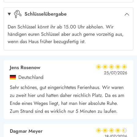
Schlüsselübergabe
Den Schlüssel könnt ihr ab 15.00 Uhr abholen. Wir
händigen euren Schlüssel aber auch gerne vorzeitig aus,
wenn das Haus früher bezugsfertig ist.
Jens Rosenow
5 von 5
5 von 5
5 out of 5
25/07/2026
Deutschland
Sehr schönes, gut eingerichtetes Ferienhaus. Wir waren
zu zweit hier und hatten daher reichlich Platz. Da es am
Ende eines Weges liegt, hat man hier absolute Ruhe.
Zum Strand sind es wirklich nur 5 Minuten zu laufen.
Dagmar Meyer
4.5 von 5
4.5 von 5
4.5 out of 5
18/07/2026