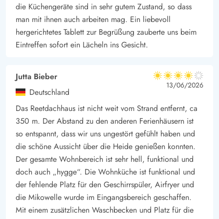
die Küchengeräte sind in sehr gutem Zustand, so dass
man mit ihnen auch arbeiten mag. Ein liebevoll
hergerichtetes Tablett zur Begrüßung zauberte uns beim
Eintreffen sofort ein Lächeln ins Gesicht.
Jutta Bieber
4 von 5
4 von 5
4 out of 5
13/06/2026
Deutschland
Das Reetdachhaus ist nicht weit vom Strand entfernt, ca
350 m. Der Abstand zu den anderen Ferienhäusern ist
so entspannt, dass wir uns ungestört gefühlt haben und
die schöne Aussicht über die Heide genießen konnten.
Der gesamte Wohnbereich ist sehr hell, funktional und
doch auch „hygge“. Die Wohnküche ist funktional und
der fehlende Platz für den Geschirrspüler, Airfryer und
die Mikowelle wurde im Eingangsbereich geschaffen.
Mit einem zusätzlichen Waschbecken und Platz für die