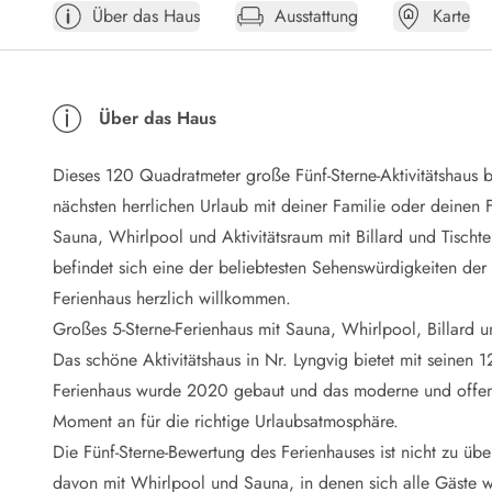
Über das Haus
Ausstattung
Karte
Öffnungszeiten
Anreise
Abreise
Ferienhaus ABC
Über das Haus
Häufige Fragen zur Buchung
Nebenkosten (Strom, Wasser usw...)
Dieses 120 Quadratmeter große Fünf-Sterne-Aktivitätshaus 
Verleihservice
Reisescheckliste
nächsten herrlichen Urlaub mit deiner Familie oder deinen F
Endreinigung
Sauna, Whirlpool und Aktivitätsraum mit Billard und Tischt
Gutschein
befindet sich eine der beliebtesten Sehenswürdigkeiten de
Frühbucher
Ferienhaus herzlich willkommen.
Mietbedingungen
Großes 5-Sterne-Ferienhaus mit Sauna, Whirlpool, Billard u
Info
Das schöne Aktivitätshaus in Nr. Lyngvig bietet mit seinen
Reiseführer Dänemark
Tipps für Urlaub in Dänemark
Ferienhaus wurde 2020 gebaut und das moderne und offen
Wetter in Dänemark
Moment an für die richtige Urlaubsatmosphäre.
Saisonzeiten
Die Fünf-Sterne-Bewertung des Ferienhauses ist nicht zu üb
Badesicherheit im Meer
davon mit Whirlpool und Sauna, in denen sich alle Gäste 