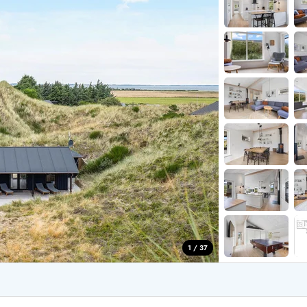
aus für 2 Personen
Ferienhäuser im
aus für 4 Personen
Ferienhäuser üb
aus für 6 Personen
Ferienhäuser übe
ande
Ferienhäuser Sondervig
äuser Ho
Ferienhäuser in
äuser Houstrup
Ferienhäuser R
äuser Houvig
Ferienhäuser am
user auf Holmsland Klit
Ferienhäuser So
äuser in Holmsland
Ferienhäuser Sk
äuser Hvide Sande
Ferienhäuser in
äuser Jegum
Ferienhäuser Ved
äuser Klegod
Ferienhäuser Vej
äuser Lodbjerg Hede
Ferienhäuser Ve
user Nr. Lyngvig
1 / 37
e bei uns