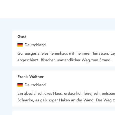
LEGOLAND® Rabatt
Urlaub mit Kindern
Urlaub mit Hund
Urlaub am Strand
Urlaub in der Natur
Finde Bernstein am Strand
Gast
Indoorspielländer in Dänemark
Deutschland
Zoos und Tierparks in Dänemark
Freizeitparks in Dänemark
Gut ausgestattetes Ferienhaus mit mehreren Terrassen. 
Sport
abgeschirmt. Bisschen umständlicher Weg zum Strand.
Angeln in Dänemark
Bowling in Dänemark
Frank Walther
Minigolf spielen in Dänemark
Schwimmhallen und Badeländer
Deutschland
Golfen in Dänemark
Ein absolut schickes Haus, erstaunlich leise, sehr entsp
Fitnesscenter in Dänemark
Schränke, es gab sogar Haken an der Wand. Der Weg zum
Fahrradfahren in Dänemark
Reiten in Dänemark
Surfen in Dänemark