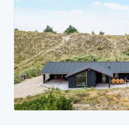
Ferienhäuser mit Whirlpool
Ferienh
Ferienhäuser mit Freitagswechsel
Ferienh
Ferienhäuser mit Samstagswechsel
Ferienh
Ferienhäuser Bjerregard
Ferienhäuser Blavand
Ferienhäuser Hvide S
Ferienhäuser Argab
Ferienh
Ferienhäuser in Arrild
Ferienh
Ferienhäuser Bjerregard
Ferienh
Ferienhäuser Blavand
Ferienhä
Ferienhäuser Bork Havn
Ferienh
Ferienhäuser Fjand
Ferienh
Ferienhäuser Fanö
Ferienh
Ferienhäuser Graerup Strand
Ferienh
Ferienhäuser Haurvig
Ferienh
Ferienhäuser Henne Strand
Ferienhä
Esmark Reisecurity
Esmark KidsVIP
Esmark VIP Partnervorteile
Vorteil
Praktische Informationen