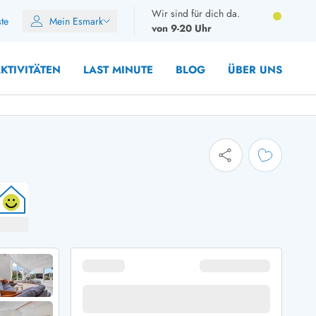
Wir sind für dich da.
ste
Mein Esmark
von 9-20 Uhr
KTIVITÄTEN
LAST MINUTE
BLOG
ÜBER UNS
8 Personen
10 Personen
12 Personen
14 Personen
Gruppen
Frühjahr
m Sommer
Herbst