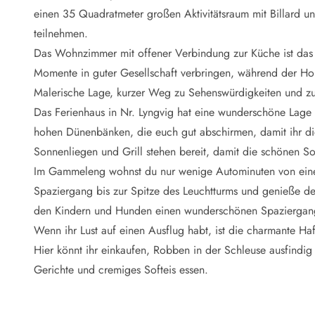
Naturschutz
einen 35 Quadratmeter großen Aktivitätsraum mit Billard un
Webcam Dänemark
teilnehmen.
Ferienhauskatalog
Fotowettbewerb
Das Wohnzimmer mit offener Verbindung zur Küche ist das 
Karte
Momente in guter Gesellschaft verbringen, während der Ho
Vorteile bei uns
Malerische Lage, kurzer Weg zu Sehenswürdigkeiten und z
Reisecurity
Das Ferienhaus in Nr. Lyngvig hat eine wunderschöne Lage 
Esmark KidsVIP
hohen Dünenbänken, die euch gut abschirmen, damit ihr die
Esmark VIP - Partnervorteile und Rabatte
Sonnenliegen und Grill stehen bereit, damit die schönen S
Preisgarantie
Keine Kaution
Im Gammeleng wohnst du nur wenige Autominuten von einer 
Gästebewertungen
Spaziergang bis zur Spitze des Leuchtturms und genieße d
Gratis WLAN
den Kindern und Hunden einen wunderschönen Spaziergang
Rabatt
Wenn ihr Lust auf einen Ausflug habt, ist die charmante Haf
We love people
Hier könnt ihr einkaufen, Robben in der Schleuse ausfindig
Gerichte und cremiges Softeis essen.
Freizeit
Esmark VIP Partnervorteile
Esmark KidsVIP