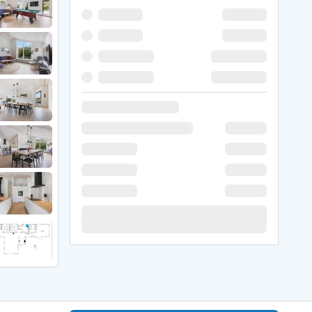
 Winter
er Weihnachten
r Silvester
 Nymindegab
ömö
 Ringköbing Fjord
ndervig
odbjerge
 Thorsminde
erso Klit
ers Strand
ster Husby