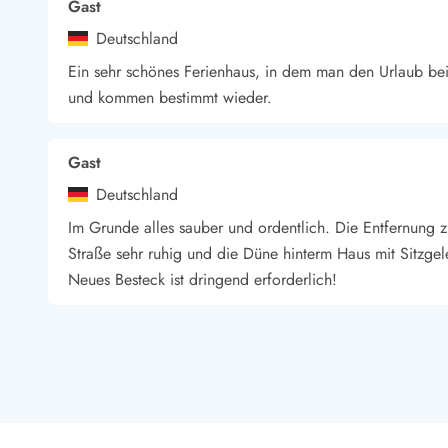
Gast
Wandern in Dänemark
Deutschland
Wasserski in Dänemark
Segeln in Dänemark
Ein sehr schönes Ferienhaus, in dem man den Urlaub be
Kultur in Dänemark
und kommen bestimmt wieder.
Historische Museen
Sehenswürdigkeiten
Gast
Kunstmuseen
Kunsthandwerk und Galerien
Deutschland
Essen und Trinken
Im Grunde alles sauber und ordentlich. Die Entfernung 
Einkaufen und Shopping
Straße sehr ruhig und die Düne hinterm Haus mit Sitzge
Weihnachten in Dänemark
Neues Besteck ist dringend erforderlich!
Heiraten in Dänemark
Wikinger in Dänemark
Hygge
Rie Haahr Eriksen
Pyt
Danmark
KI Übersetzt
(Original anzeigen)
Es ist ein wirklich schönes Ferienhaus und die beste Lag