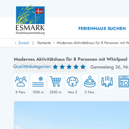
FERIENHAUS SUCHEN
|
Zurück
Startseite
Modernes Aktivitätshaus für 8 Personen mit 
Last Minute
Last Minute
Modernes Aktivitätshaus für 8 Personen mit Whirlpool
Neu bei uns!
Qualitätskategorien:
Gammeleng 36,
Nr
Neue Ferienhäuser bei ESMARK
Ferienhäuser mit Pool
Ferienhäuser
Neurenovierte Ferienhäuser
Ferienh
Ferienhäuser mit Endreinigung inklusive
Ferienhä
Ferienhäuser dicht am Strand
Ferienhä
8
Pers.
1000
m
3500
m
Max 2
2
Pers.
Ferienhäuser mit Internet
Ferienhä
Ferienhäuser neu gebaut
Ferienh
Ferienhäuser mit Sauna
Ferienhä
Ferienhäuser Nicht-Raucher
Luxus Fe
Ferienhäuser mit Aussicht
Ferienh