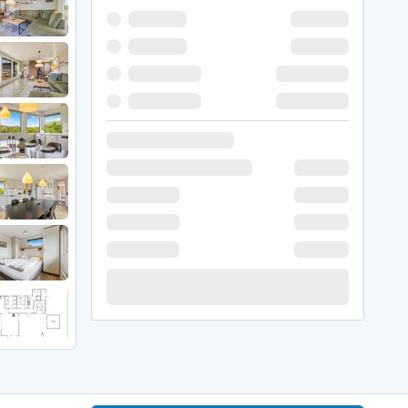
 Winter
er Weihnachten
r Silvester
 Nymindegab
ömö
 Ringköbing Fjord
ndervig
odbjerge
 Thorsminde
erso Klit
ers Strand
ster Husby