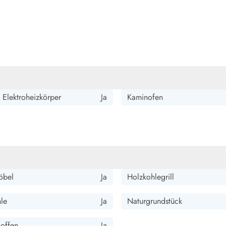
 Elektroheizkörper
Ja
Kaminofen
öbel
Ja
Holzkohlegrill
hle
Ja
Naturgrundstück
 offen
Ja