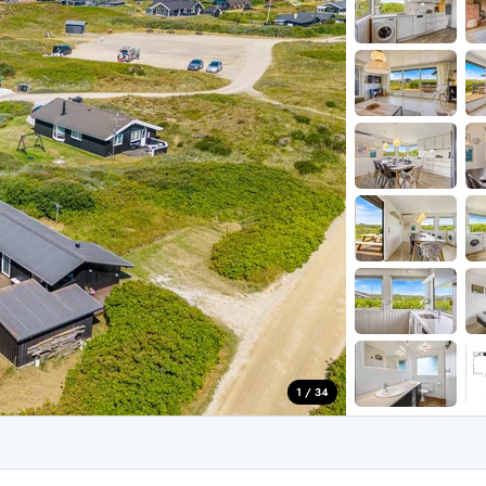
aus für 2 Personen
Ferienhäuser im
aus für 4 Personen
Ferienhäuser üb
aus für 6 Personen
Ferienhäuser übe
ande
Ferienhäuser Sondervig
äuser Ho
Ferienhäuser in
äuser Houstrup
Ferienhäuser R
äuser Houvig
Ferienhäuser am
user auf Holmsland Klit
Ferienhäuser So
äuser in Holmsland
Ferienhäuser Sk
äuser Hvide Sande
Ferienhäuser in
äuser Jegum
Ferienhäuser Ved
äuser Klegod
Ferienhäuser Vej
äuser Lodbjerg Hede
Ferienhäuser Ve
user Nr. Lyngvig
1 / 34
e bei uns