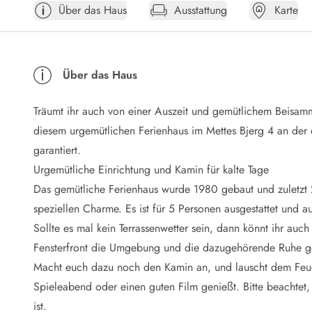
Über das Haus
Ausstattung
Karte
Öffnungszeiten
Anreise
Abreise
Ferienhaus ABC
Über das Haus
Häufige Fragen zur Buchung
Nebenkosten (Strom, Wasser usw...)
Träumt ihr auch von einer Auszeit und gemütlichem Beisam
Verleihservice
Reisescheckliste
diesem urgemütlichen Ferienhaus im Mettes Bjerg 4 an der 
Endreinigung
garantiert.
Gutschein
Urgemütliche Einrichtung und Kamin für kalte Tage
Frühbucher
Das gemütliche Ferienhaus wurde 1980 gebaut und zuletzt 20
Mietbedingungen
speziellen Charme. Es ist für 5 Personen ausgestattet und
Info
Sollte es mal kein Terrassenwetter sein, dann könnt ihr au
Reiseführer Dänemark
Tipps für Urlaub in Dänemark
Fensterfront die Umgebung und die dazugehörende Ruhe g
Wetter in Dänemark
Macht euch dazu noch den Kamin an, und lauscht dem Feuer
Saisonzeiten
Spieleabend oder einen guten Film genießt. Bitte beachte
Badesicherheit im Meer
ist.