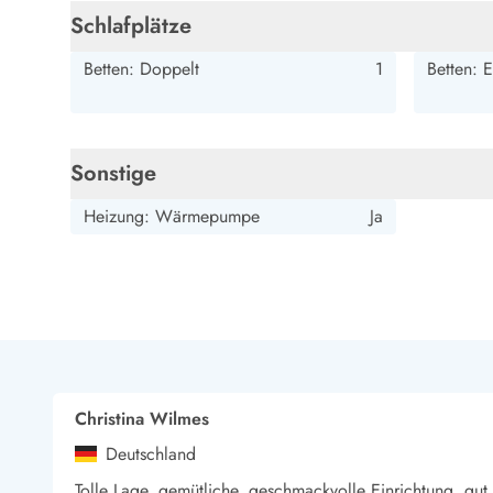
Esmark Bjerregard
Esmark Sondervig
Esmark Houstrup
Esmark Fanö
E
Schlafplätze
Kontakt & Öffnungszeiten
Qualität seit 1965
Betten: Doppelt
1
Betten: E
Über uns
Nachhaltigkeit
Das sagen unsere Gäste
Newsletter
Sonstige
Sponsoren - Esmark unterstützt
Mietbedingungen
Heizung: Wärmepumpe
Ja
Datenschutzerklärung
Impressum
Presse
Christina Wilmes
Deutschland
Tolle Lage, gemütliche, geschmackvolle Einrichtung, gut