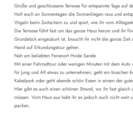
Naturschutz
Große und geschlossene Terrasse für entspannte Tage auf d
Webcam Dänemark
Holt euch an Sonnentagen die Sonnenliegen raus und entsp
Ferienhauskatalog
Fotowettbewerb
Vögeln beim Zwitschern zu und spürt, wie ihr vom Alltagsst
Karte
Die Terrasse führt fast um das ganze Haus herum und ihr fi
Vorteile bei uns
Grundstück eingezäunt ist, braucht ihr nicht die ganze Zei
Reisecurity
Hand auf Erkundungstour gehen.
Esmark KidsVIP
Nah am beliebten Ferienort Hvide Sande
Esmark VIP - Partnervorteile und Rabatte
Mit einer Fahrradtour oder wenigen Minuten mit dem Auto er
Preisgarantie
Keine Kaution
für Jung und Alt etwas zu unternehmen; geht ein bisschen
Gästebewertungen
Kabelpark oder geht abends schön Essen in einem der guten
Gratis WLAN
Hier gibt es auch einen schönen Strand, wo ihr fast gleic
Rabatt
müssen. Vom Haus aus habt ihr es jedoch auch nicht weit u
We love people
packen.
Freizeit
Esmark VIP Partnervorteile
Esmark KidsVIP