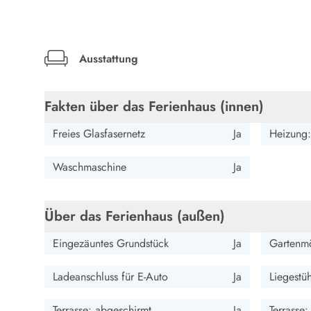
LEGOLAND® Rabatt
Urlaub mit Kindern
Urlaub mit Hund
Urlaub am Strand
Ausstattung
Urlaub in der Natur
Finde Bernstein am Strand
Fakten über das Ferienhaus (innen)
Indoorspielländer in Dänemark
Zoos und Tierparks in Dänemark
Freies Glasfasernetz
Ja
Heizung:
Freizeitparks in Dänemark
Sport
Waschmaschine
Ja
Angeln in Dänemark
Bowling in Dänemark
Minigolf spielen in Dänemark
Über das Ferienhaus (außen)
Schwimmhallen und Badeländer
Golfen in Dänemark
Eingezäuntes Grundstück
Ja
Gartenm
Fitnesscenter in Dänemark
Fahrradfahren in Dänemark
Ladeanschluss für E-Auto
Ja
Liegestü
Reiten in Dänemark
Surfen in Dänemark
Terrasse: abgeschirmt
Ja
Terrasse: