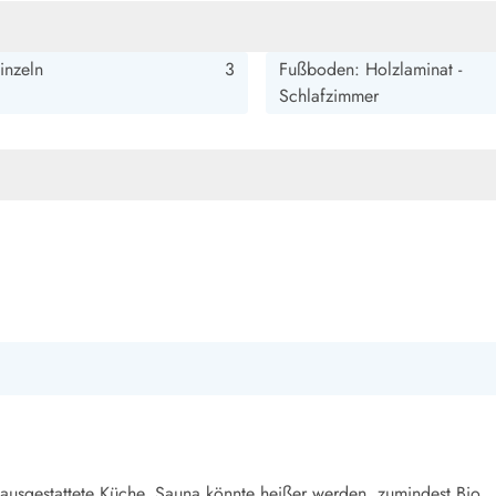
smark Blavand
Esmark Vejers
Esmark Henne
Esmark Römö
Esmark Hv
inzeln
3
Fußboden: Holzlaminat -
Schlafzimmer
 ausgestattete Küche. Sauna könnte heißer werden, zumindest Bio