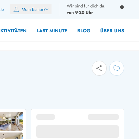
Wir sind für dich da.
ste
Mein Esmark
von 9-20 Uhr
KTIVITÄTEN
LAST MINUTE
BLOG
ÜBER UNS
8 Personen
10 Personen
12 Personen
14 Personen
Gruppen
Frühjahr
m Sommer
Herbst