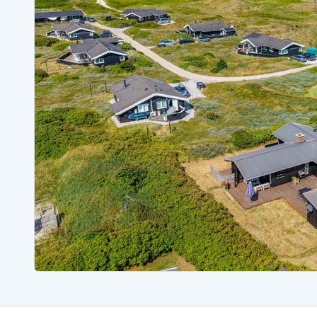
Ferienhäuser mit Whirlpool
Ferienh
Ferienhäuser mit Freitagswechsel
Ferienh
Ferienhäuser mit Samstagswechsel
Ferienh
Ferienhäuser Bjerregard
Ferienhäuser Blavand
Ferienhäuser Hvide S
Ferienhäuser Argab
Ferienh
Ferienhäuser in Arrild
Ferienh
Ferienhäuser Bjerregard
Ferienh
Ferienhäuser Blavand
Ferienhä
Ferienhäuser Bork Havn
Ferienh
Ferienhäuser Fjand
Ferienh
Ferienhäuser Fanö
Ferienh
Ferienhäuser Graerup Strand
Ferienh
Ferienhäuser Haurvig
Ferienh
Ferienhäuser Henne Strand
Ferienhä
Esmark Reisecurity
Esmark KidsVIP
Esmark VIP Partnervorteile
Vorteil
Praktische Informationen