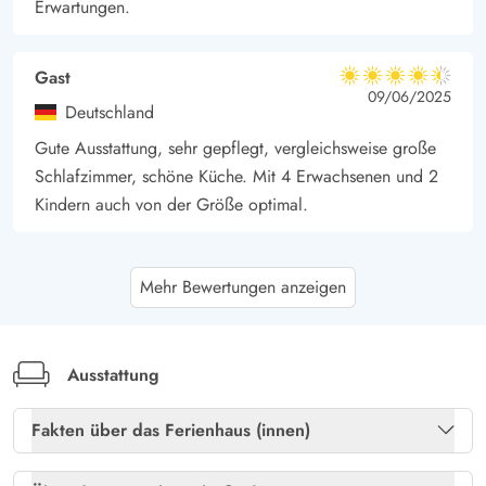
Erwartungen.
km entfernte Hafenörtchen Hvide Sande und genießt ein
leckeres Softeis oder ein Fischbrötchen.
Gast
4.5 von 5
4.5 von 5
4.5 out of 5
09/06/2025
Deutschland
Gute Ausstattung, sehr gepflegt, vergleichsweise große
Schlafzimmer, schöne Küche. Mit 4 Erwachsenen und 2
Kindern auch von der Größe optimal.
Gast
5 von 5
Mehr Bewertungen anzeigen
5 von 5
5 out of 5
13/05/2025
Deutschland
Liebevoll eingerichtetes Ferienhaus .Großzügig
ausgestattete Küche.
Ausstattung
Fakten über das Ferienhaus (innen)
Laura Meyer
5 von 5
5 von 5
5 out of 5
05/04/2025
Freies Glasfasernetz
Ja
Deutschland