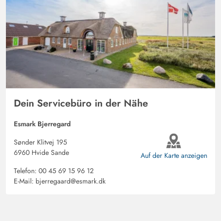
Sehr geräumiges Haus mit schönen Bädern und reichlich
Platz.. Schöne Terrassen mit viel Sonne.. Gepflegte
Außenanlage...
Dein Servicebüro in der Nähe
Esmark Bjerregard
Sønder Klitvej 195
6960 Hvide Sande
Auf der Karte anzeigen
Telefon:
00 45 69 15 96 12
E-Mail:
bjerregaard@esmark.dk