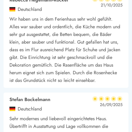
die Erwachsenen es sich auf den Sonnenliege gemütlich
5 von 5
5 von 5
5 out of 5
21/10/2025
Deutschland
machen.
Am Abend könnt ihr auf der windgeschützten Terrasse den Grill
Wir haben uns in dem Ferienhaus sehr wohl gefühlt.
Alles war sauber und ordentlich, die Küche modern und
anheizen und den Urlaubstag bei einem Gläschen Wein
sehr gut ausgestattet, die Betten bequem, die Bäder
ausklingen lassen. Währenddessen kann euer E-Auto am
klein, aber sauber und funktional. Gut gefallen hat uns,
Ferienhaus über eine Lademöglichkeit wieder aufgeladen
dass es im Flur ausreichend Platz für Schuhe und Jacken
werden, damit ihr euch am nächsten Tag auf spannende
gibt. Die Einrichtung ist sehr geschmackvoll und die
Ausflüge begeben könnt. Die Lademöglichkeit für das
Dekoration gemütlich. Die Rasenfläche um das Haus
Elektroauto ist eine Ladestation mit Typ 2 Stecker.
herum eignet sich zum Spielen. Durch die Rosenhecke
Urlaub in Westjütland
ist das Grundstück nicht so leicht einsehbar.
In Haurvig seid ihr genau richtig, wenn ihr einen ruhigen
Familienurlaub in wunderschöner Umgebung verbringen
Stefan Bockelmann
möchtet. Der breite Nordseestrand in nur 600 m entfernt und
5 von 5
5 von 5
5 out of 5
26/09/2025
Deutschland
ihr seid von einer einzigartigen Heide- und Dünenlandschaft
umgeben.
Sehr modernes und liebevoll eingerichtetes Haus.
Schwingt euch aufs Rad oder fahrt mit dem Auto in das nur 8
Übertrifft in Ausstattung und Lage vollkommen die