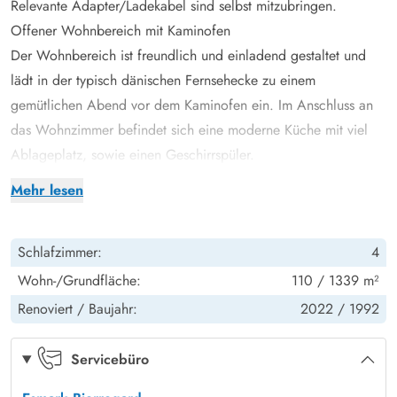
Relevante Adapter/Ladekabel sind selbst mitzubringen.
Offener Wohnbereich mit Kaminofen
Der Wohnbereich ist freundlich und einladend gestaltet und
lädt in der typisch dänischen Fernsehecke zu einem
gemütlichen Abend vor dem Kaminofen ein. Im Anschluss an
das Wohnzimmer befindet sich eine moderne Küche mit viel
Ablageplatz, sowie einen Geschirrspüler.
Der benachbarte Essbereich bietet Platz für die ganze Familie
Mehr lesen
und ist nicht nur zu den Mahlzeiten ein schöner
Sammlungspunkt. Hier könnt ihr gemeinsam Pläne für den
Schlafzimmer:
4
nächsten Urlaubstag schmieden oder euch in die gemütliche
Leseecke mit Blick in die Natur zurückziehen.
Wohn-/Grundfläche:
110 / 1339 m²
Das gesamte Haus wurde modern und geschmackvoll
Renoviert /
Baujahr:
2022 /
1992
eingerichtet und lädt durch die hellen Farben und die mit Holz
bekleideten Decken und Wände zum Verweilen ein.
Servicebüro
Freundliche Schlafzimmer und 2 Badezimmer