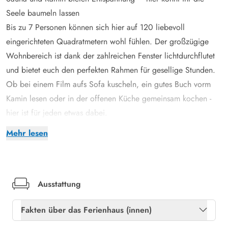
Seele baumeln lassen
Bis zu 7 Personen können sich hier auf 120 liebevoll
eingerichteten Quadratmetern wohl fühlen. Der großzügige
Wohnbereich ist dank der zahlreichen Fenster lichtdurchflutet
und bietet euch den perfekten Rahmen für gesellige Stunden.
Ob bei einem Film aufs Sofa kuscheln, ein gutes Buch vorm
Kamin lesen oder in der offenen Küche gemeinsam kochen -
hier ist für jeden etwas dabei.
Die Küche ist mit modernen Geräten ausgestattet und lässt
Mehr lesen
keine Wünsche offen. Hier könnt ihr auch gerne einmal ein
typisch dänisches Menü ausprobieren. Der Geschirrspüler sorgt
hinterher für sauberes Geschirr. Weitere praktische
Haushaltshelfer stehen euch in Form von Waschmaschine und
Ausstattung
Trockner zur Verfügung. Gleich zwei Bäder findet ihr in diesem
Fakten über das Ferienhaus (innen)
schönen Ferienhaus, damit ihr euch gut aufteilen könnt. Dank
der Fußbodenheizung gibt es nach der Dusche auch keine