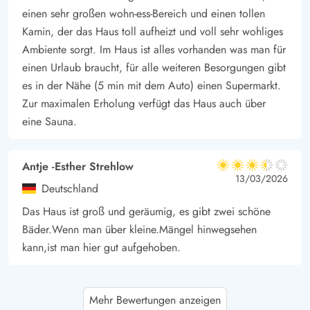
einen sehr großen wohn-ess-Bereich und einen tollen
Kamin, der das Haus toll aufheizt und voll sehr wohliges
Ambiente sorgt. Im Haus ist alles vorhanden was man für
einen Urlaub braucht, für alle weiteren Besorgungen gibt
es in der Nähe (5 min mit dem Auto) einen Supermarkt.
Zur maximalen Erholung verfügt das Haus auch über
eine Sauna.
Antje -Esther Strehlow
3.5 von 5
3.5 von 5
3.5 out of 5
13/03/2026
Deutschland
Das Haus ist groß und geräumig, es gibt zwei schöne
Bäder.Wenn man über kleine.Mängel hinwegsehen
kann,ist man hier gut aufgehoben.
Stefanie Schüler
5 von 5
Mehr Bewertungen anzeigen
5 von 5
5 out of 5
14/02/2026