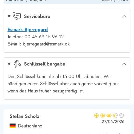
Im schönen Gebiet Haurvig gelegen, befindet sich euer
Ferienhaus direkt zwischen der Nordsee und dem Ringkøbing
Servicebüro
Fjord. So habt ihr es nie weit zum Wasser. Macht z. B. einen
Esmark Bjerregard
Spaziergang durch die Heide und Dünen zum Sandstrand und
Telefon: 00 45 69 15 96 12
genießt ein erfrischendes Bad im Meer.
E-Mail: bjerregaard@esmark.dk
Oder ihr fahrt in den nahen Hafenort Hvide Sande. Hier könnt
ihr Butiken, Supermärkte und Restaurants finden. Auch
Schlüsselübergabe
Wassersportler kommen hier mit verschiedensten Angeboten
auf ihre Kosten.
Den Schlüssel könnt ihr ab 15.00 Uhr abholen. Wir
händigen euren Schlüssel aber auch gerne vorzeitig aus,
wenn das Haus früher bezugsfertig ist.
Stefan Scholz
3.5 von 5
3.5 von 5
3.5 out of 5
27/06/2026
Deutschland