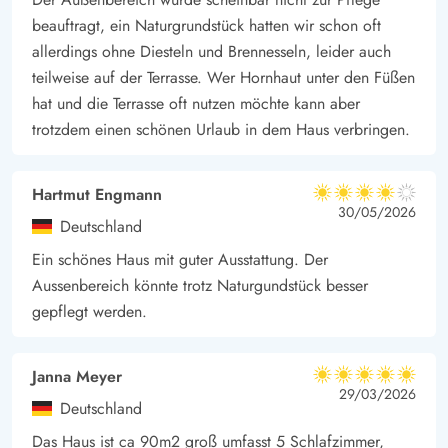
beauftragt, ein Naturgrundstück hatten wir schon oft
allerdings ohne Diesteln und Brennesseln, leider auch
teilweise auf der Terrasse. Wer Hornhaut unter den Füßen
hat und die Terrasse oft nutzen möchte kann aber
trotzdem einen schönen Urlaub in dem Haus verbringen.
Hartmut Engmann
4 von 5
4 von 5
4 out of 5
30/05/2026
Deutschland
Ein schönes Haus mit guter Ausstattung. Der
Aussenbereich könnte trotz Naturgundstück besser
gepflegt werden.
Janna Meyer
5 von 5
5 von 5
5 out of 5
29/03/2026
Deutschland
Das Haus ist ca 90m2 groß umfasst 5 Schlafzimmer,