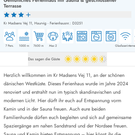
Gemütliches Ferienhaus mit Sauna & geschlossener
Terrasse
Kr Madsens Vej 11,
Haurvig
-
Ferienhausnr.: D3251
7
Pers.
1000
m
7600
m
Max 2
Glasfaserinterne
Das sagen die Gäste
4.5 von 5
Herzlich willkommen im Kr Madsens Vej 11, an der schönen
dänischen Westküste. Dieses Ferienhaus wurde im Jahre 2024
renoviert und erstrahlt nun im typisch skandinavischen und
modernen Licht. Hier dürft ihr euch auf Entspannung vorm
Kamin und in der Sauna freuen. Auch eure beiden
Familienhunde dürfen euch begleiten und sich auf gemeinsame
Spaziergänge am nahen Sandstrand und der Nordsee freuen.
Sauna und Kamin bieten Entspannung – hier könnt ihr die