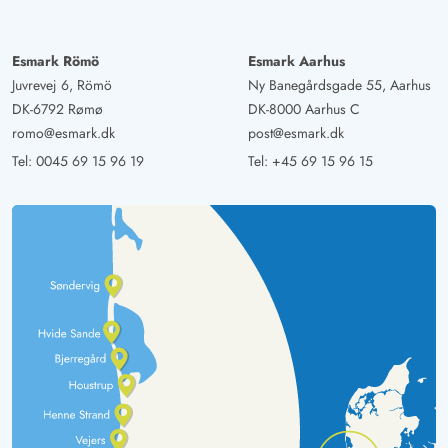
muss wie zB die Sauna oder Wärmepumpe,
fussbodenheizung in Bädern. Die Küchengeräte richtig
montieren (Spülmaschine wsr nicht richtig
Esmark Römö
Esmark Aarhus
festgeschraubt).
Juvrevej 6, Römö
Ny Banegårdsgade 55, Aarhus
DK-6792 Rømø
DK-8000 Aarhus C
romo@esmark.dk
post@esmark.dk
Tel:
0045 69 15 96 19
Tel:
+45 69 15 96 15