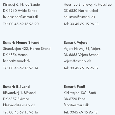
Ich fand das Ferienhaus sehr schön. Die Couch und das
Kirkevej 6, Hvide Sande
Houstrup Strandvej 4, Houstrup
Bett war sehr bequem. Die Badezimmer sind modern und
DK-6960 Hvide Sande
DK-6830 Nørre Nebel
schön eingerichtet.
hvidesande@esmark.dk
houstrup@esmark.dk
Tel:
00 45 69 15 96 20
Tel:
00 45 69 15 96 13
Sandra Spöhr
4 von 5
4 von 5
4 out of 5
08/02/2025
Deutschland
Esmark Henne Strand
Esmark Vejers
Strandvejen 422, Henne Strand
Vejers Havvej 81, Vejers
Renoviertes Ferienhaus mit zwei schönen Badezimmern.
DK-6854 Henne
DK-6853 Vejers Strand
Die Sauna ist auch sehr groß. Leider mit Wärmepumpe
henne@esmark.dk
vejers@esmark.dk
nicht gut heizbar im Winter und in den hinteren
Tel:
00 45 69 15 96 14
Tel:
00 45 69 15 96 17
Schlafzimmern zu kalt mit Kind. Der zusätzliche
Heizlüfter von Esmark hat geholfen im Schlafzimmer.
Esmark Blåvand
Esmark Fanö
Gast
Blåvandvej 1, Blåvand
Kirkevejen 13C, Fanö
4 von 5
4 von 5
4 out of 5
27/01/2025
DK-6857 Blåvand
DK-6720 Fanø
Deutschland
blaavand@esmark.dk
fano@esmark.dk
Ja, eine Anleitung wie was genutzt/ bedient werden
Tel:
00 45 69 15 96 16
Tel:
0045 69 15 96 18