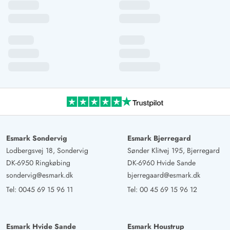
Stefanie Dittrich
4.5 von 5
4.5 von 5
4.5 out of 5
04/05/2025
Deutschland
Sehr helles Haus..Terrasse geschützt..tolles großes Haus..
alles vorhanden..Für Hunde gut geeignet..kurzer weg
zum Fjord..
Rüdiger Pilz
5 von 5
5 von 5
5 out of 5
17/04/2025
Deutschland
Esmark Sondervig
Esmark Bjerregard
Lodbergsvej 18, Sondervig
Sønder Klitvej 195, Bjerregard
sehr schön renoviert, sehr hell eingerichtet, Sonne von
DK-6950 Ringkøbing
DK-6960 Hvide Sande
allen Seiten - kommen gerne wieder
sondervig@esmark.dk
bjerregaard@esmark.dk
Tel:
0045 69 15 96 11
Tel:
00 45 69 15 96 12
Janine Panje
4.5 von 5
4.5 von 5
4.5 out of 5
10/03/2025
Deutschland
Esmark Hvide Sande
Esmark Houstrup