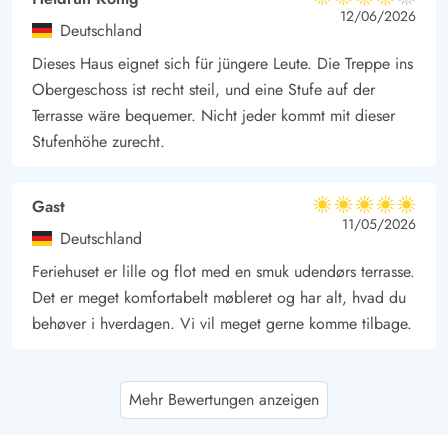
4 von 5
4 von 5
4 out of 5
12/06/2026
Deutschland
Dieses Haus eignet sich für jüngere Leute. Die Treppe ins
Obergeschoss ist recht steil, und eine Stufe auf der
Terrasse wäre bequemer. Nicht jeder kommt mit dieser
Stufenhöhe zurecht.
Gast
5 von 5
5 von 5
5 out of 5
11/05/2026
Deutschland
Feriehuset er lille og flot med en smuk udendørs terrasse.
Det er meget komfortabelt møbleret og har alt, hvad du
behøver i hverdagen. Vi vil meget gerne komme tilbage.
Ulrike Spychala
4.5 von 5
Mehr Bewertungen anzeigen
4.5 von 5
4.5 out of 5
11/05/2026
Deutschland