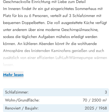
Geschmackvolle Einrichtung mit Liebe zum Detail
Im Inneren findet ihr ein gut eingerichtetes Sommerhaus mit
Platz für bis zu 6 Personen, verteilt auf 3 Schlafzimmer mit
bequemen Doppelbetten. Die voll ausgestattete Küche verfügt
unter anderem über eine moderne Geschirrspülmaschine,
sodass die täglichen Aufgaben mühelos erledigt werden
können. An kühleren Abenden könnt ihr die wohltuende
Atmosphäre des knisternden Kaminofens genießen und euch
zusätzlich von einer effizienten Luft-Luft-Wärmepumpe wärmen
lassen.
Udforsk området omkring Nordsøen
Mehr lesen
Auf dem 2500 m² großen Grundstück gibt es reichlich Platz
für Entspannung und Spiel. Vom Haus aus sind es nur 2,2 km
Schlafzimmer:
3
zum Meer, wo die weitläufigen Sandstrände von Rømø jeden
Strandliebhaber begeistern. Für kulturelle Erlebnisse liegen der
Wohn-/Grundfläche:
70 / 2500 m²
Marsk Tower, Ribe – Dänemarks älteste Stadt – sowie die
Renoviert /
Baujahr:
2025 /
1968