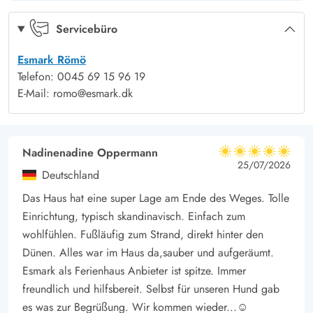
charmante Stadt Tønder nur eine kurze Autofahrt entfernt.
Außerdem befindet ihr euch in der Nähe des Wattenmeeres,
Servicebüro
das zum UNESCO-Weltnaturerbe gehört und unbedingt einen
Esmark Römö
Besuch wert ist. Barfuß durchs salzige Wattenmeer zu wandern,
Telefon: 0045 69 15 96 19
in netter Gesellschaft die Ruhe der Natur zu genießen und die
E-Mail: romo@esmark.dk
gesammelten Muscheln als Erinnerung mit nach Hause zu
nehmen – ein kleines Stück Meer für das eigene Badezimmer.
Familienfreundliches Ferienhaus – auch für den Hund
Nadinenadine Oppermann
5 von 5
Das Sommerhaus in Langdal heißt euch herzlich willkommen
5 von 5
5 out of 5
25/07/2026
Deutschland
und ihr könnt bis zu einem Hund mitbringen, sodass die ganze
Das Haus hat eine super Lage am Ende des Weges. Tolle
Familie vereint Urlaub machen kann. Mit nur 2,3 km zu den
Einrichtung, typisch skandinavisch. Einfach zum
nächsten Einkaufsmöglichkeiten ist die Versorgung einfach und
wohlfühlen. Fußläufig zum Strand, direkt hinter den
komfortabel. Das Badezimmer ist hell und funktional und bietet
Dünen. Alles war im Haus da,sauber und aufgeräumt.
einen guten Start in den Tag – frisch und bereit für neue
Esmark als Ferienhaus Anbieter ist spitze. Immer
Abenteuer. Ihr werdet die Freiheit genießen, gemeinsam Zeit
freundlich und hilfsbereit. Selbst für unseren Hund gab
zu verbringen, fernab vom Lärm und den Ablenkungen des
es was zur Begrüßung. Wir kommen wieder...☺️