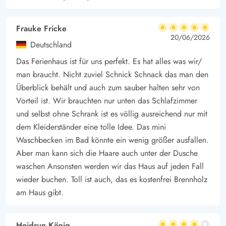
Alltags.
Bucht euer Aufenthalt in diesem idyllischen Sommerhaus und
Frauke Fricke
erlebt alles, was Langdal und die wunderschöne süddänische
5 von 5
5 von 5
5 out of 5
20/06/2026
Deutschland
Landschaft zu bieten haben.
Das Ferienhaus ist für uns perfekt. Es hat alles was wir/
man braucht. Nicht zuviel Schnick Schnack das man den
Überblick behält und auch zum sauber halten sehr von
Vorteil ist. Wir brauchten nur unten das Schlafzimmer
und selbst ohne Schrank ist es völlig ausreichend nur mit
dem Kleiderständer eine tolle Idee. Das mini
Waschbecken im Bad könnte ein wenig größer ausfallen.
Aber man kann sich die Haare auch unter der Dusche
waschen Ansonsten werden wir das Haus auf jeden Fall
wieder buchen. Toll ist auch, das es kostenfrei Brennholz
am Haus gibt.
Heidrun König