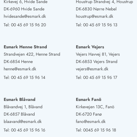
Kirkevej 6, Hvide Sande
Houstrup Strandvej 4, Houstrup
DK-6960 Hvide Sande
DK-6830 Nørre Nebel
hvidesande@esmark.dk
houstrup@esmark.dk
Tel:
00 45 69 15 96 20
Tel:
00 45 69 15 96 13
Esmark Henne Strand
Esmark Vejers
Strandvejen 422, Henne Strand
Vejers Havvej 81, Vejers
DK-6854 Henne
DK-6853 Vejers Strand
henne@esmark.dk
vejers@esmark.dk
Tel:
00 45 69 15 96 14
Tel:
00 45 69 15 96 17
Esmark Blåvand
Esmark Fanö
Blåvandvej 1, Blåvand
Kirkevejen 13C, Fanö
DK-6857 Blåvand
DK-6720 Fanø
blaavand@esmark.dk
fano@esmark.dk
Tel:
00 45 69 15 96 16
Tel:
0045 69 15 96 18