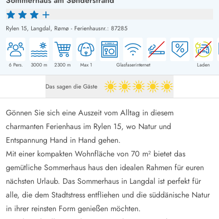
Sommerhaus am Sønderstrand
Rylen 15,
Langdal, Rømø
-
Ferienhausnr.: 87285
6
Pers.
3000
m
2300
m
Max 1
Glasfaserinternet
Laden
Das sagen die Gäste
5 von 5
Gönnen Sie sich eine Auszeit vom Alltag in diesem
charmanten Ferienhaus im Rylen 15, wo Natur und
Entspannung Hand in Hand gehen.
Mit einer kompakten Wohnfläche von 70 m² bietet das
gemütliche Sommerhaus haus den idealen Rahmen für euren
nächsten Urlaub. Das Sommerhaus in Langdal ist perfekt für
alle, die dem Stadtstress entfliehen und die süddänische Natur
in ihrer reinsten Form genießen möchten.