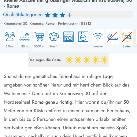
Kleine Auszeit mit großartiger Aussicht im Kromosevej 30
- Rømø
Qualitätskategorien:
Kromosevej 30,
Kromose, Rømø
-
Ferienhausnr.: 84313
6
Pers.
50
m
3000
m
Max 1
Internet
Laden
Das sagen die Gäste
5 von 5
Suchst du ein gemütliches Ferienhaus in ruhiger Lage,
umgeben von schöner Natur und mit herrlichem Blick auf das
Wattenmeer? Dann bist im Kromosevej 30 auf der
Nordseeinsel Rømø genau richtig. Hier wohnst du/ihr nur 50
Meter von der Küste entfernt in einem charmanten Ferienhaus,
in dem bis zu 6 Personen einen entspannten Urlaub inmitten
der Natur genießen können. Urlaub macht am meisten Spaß
zusammen, deshalb ist auch dein Hund herzlich willkommen.