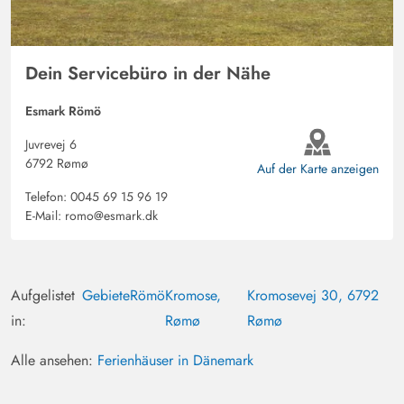
Dein Servicebüro in der Nähe
Esmark Römö
Juvrevej 6
6792 Rømø
Auf der Karte anzeigen
Telefon:
0045 69 15 96 19
E-Mail:
romo@esmark.dk
Aufgelistet
Gebiete
Römö
Kromose,
Kromosevej 30, 6792
in:
Rømø
Rømø
Alle ansehen:
Ferienhäuser in Dänemark