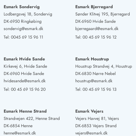
Esmark Sondervig
Esmark Bjerregard
Lodbergsvej 18, Sondervig
Sønder Klitvej 195, Bjerregard
DK-6950 Ringkøbing
DK-6960 Hvide Sande
sondervig@esmark.dk
bjerregaard@esmark.dk
Tel:
0045 69 15 96 11
Tel:
00 45 69 15 96 12
Esmark Hvide Sande
Esmark Houstrup
Kirkevej 6, Hvide Sande
Houstrup Strandvej 4, Houstrup
DK-6960 Hvide Sande
DK-6830 Nørre Nebel
hvidesande@esmark.dk
houstrup@esmark.dk
Tel:
00 45 69 15 96 20
Tel:
00 45 69 15 96 13
Esmark Henne Strand
Esmark Vejers
Strandvejen 422, Henne Strand
Vejers Havvej 81, Vejers
DK-6854 Henne
DK-6853 Vejers Strand
henne@esmark.dk
vejers@esmark.dk