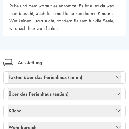
Ruhe und dem worauf es ankommt. Es ist alles da was
schöne Panoramaaussicht genießt.
man braucht, auch für eine kleine Familie mit Kindern.
Urlaub nah am Wasser und inmitten der Natur – Kromosevej
Wer keinen Luxus sucht, sondern Balsam für die Seele,
30, Rømø
wird sich hier wohlfühlen.
Die Lage ist ideal für alle, die Ruhe und Natur suchen. Die
Meereskante ist nur 50 Meter entfernt und lädt zu
Spaziergängen entlang der Küste ein. Einkaufsmöglichkeiten
befinden sich nur 3 km entfernt unde der Badestrand
Ausstattung
Sønderstrand liegt 3,5 km entfernt. Der Berühmte Badestrand
in Lakolk mit kleiner Einkaufsstraße liegt 5,4 km vom
Fakten über das Ferienhaus (innen)
Ferienhaus entfernt.
Gratis internet
Ja
Über das Ferienhaus (außen)
Heizung: Elektroheizkörper
Ja
Gartenmöbel
Ja
Küche
Kaminofen
Ja
Gasgrill
Ja
Kühlschrank
Ja
Wohnbereich