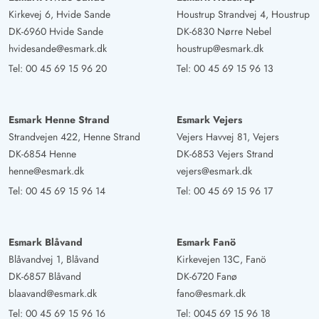
Kirkevej 6, Hvide Sande
Houstrup Strandvej 4, Houstrup
DK-6960 Hvide Sande
DK-6830 Nørre Nebel
hvidesande@esmark.dk
houstrup@esmark.dk
Tel:
00 45 69 15 96 20
Tel:
00 45 69 15 96 13
Esmark Henne Strand
Esmark Vejers
Strandvejen 422, Henne Strand
Vejers Havvej 81, Vejers
DK-6854 Henne
DK-6853 Vejers Strand
henne@esmark.dk
vejers@esmark.dk
Tel:
00 45 69 15 96 14
Tel:
00 45 69 15 96 17
Esmark Blåvand
Esmark Fanö
Blåvandvej 1, Blåvand
Kirkevejen 13C, Fanö
DK-6857 Blåvand
DK-6720 Fanø
blaavand@esmark.dk
fano@esmark.dk
Tel:
00 45 69 15 96 16
Tel:
0045 69 15 96 18