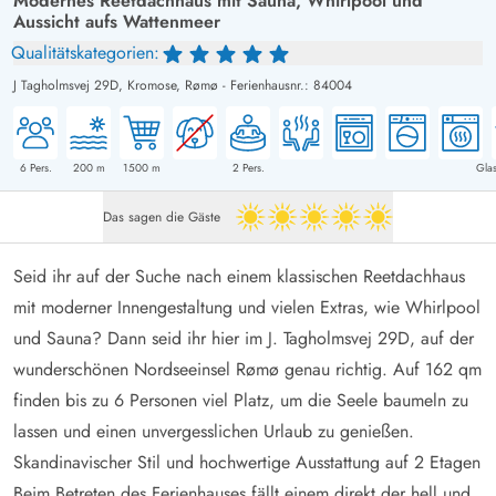
Modernes Reetdachhaus mit Sauna, Whirlpool und
Aussicht aufs Wattenmeer
Qualitätskategorien:
J Tagholmsvej 29D,
Kromose, Rømø
-
Ferienhausnr.: 84004
6
Pers.
200
m
1500
m
2
Pers.
Glas
Das sagen die Gäste
5 von 5
Seid ihr auf der Suche nach einem klassischen Reetdachhaus
mit moderner Innengestaltung und vielen Extras, wie Whirlpool
und Sauna? Dann seid ihr hier im J. Tagholmsvej 29D, auf der
wunderschönen Nordseeinsel Rømø genau richtig. Auf 162 qm
finden bis zu 6 Personen viel Platz, um die Seele baumeln zu
lassen und einen unvergesslichen Urlaub zu genießen.
Skandinavischer Stil und hochwertige Ausstattung auf 2 Etagen
Beim Betreten des Ferienhauses fällt einem direkt der hell und