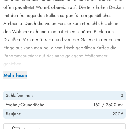
offen gestaltetet Wohn-Essbereich auf. Die teils hohen Decken
mit den freiliegenden Balken sorgen für ein gemütliches
Ambiente. Durch die vielen Fenster kommt reichlich Licht in
den Wohnbereich und man hat einen schönen Blick nach
Draußen. Von der Terrasse und von der Galerie in der ersten
Etage aus kann man bei einem frisch gebrühten Kaffee die
Panoramaaussicht auf das nahe gelegene Wattenmeer
genießen.
Im darunter liegenden Wohnbereich könnt ihr gemeinsam
Mehr lesen
Fernsehen und bei einem Kaminfeuer entspannen. Zusätzlich
kann dieses Ferienhaus aber auch noch mit der
Schlafzimmer:
3
energiesparenden Wärmepumpe geheizt werden. In der
angrenzenden Küche könnt ihr das eine oder andere leckere
Wohn-/Grundfläche:
162 / 2500 m²
Menü zaubern. Diese ist unter anderem mit einer
Baujahr:
2006
Spülmaschine, einer Mikrowelle und einem Kühlschrank mit 60
l Gefriermöglichkeit ausgestattet.