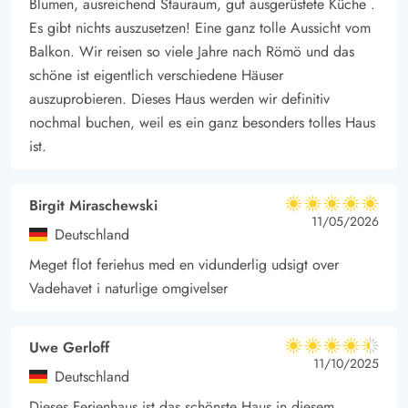
Blumen, ausreichend Stauraum, gut ausgerüstete Küche .
ausklingen und macht es euch bei einem Glas Wein in den
Es gibt nichts auszusetzen! Eine ganz tolle Aussicht vom
bequemen Terrassenmöbeln gemütlich.
Balkon. Wir reisen so viele Jahre nach Römö und das
Euer Auto könnt ihr an diesem Haus übrigens geschützt in
schöne ist eigentlich verschiedene Häuser
auszuprobieren. Dieses Haus werden wir definitiv
einem Carport unterbringen. Im Carport ist eine Ladestation für
nochmal buchen, weil es ein ganz besonders tolles Haus
Elektroautos installiert (EASEE Typ 2). Bitte bringt euer eigenes
ist.
Kabel/Adapter mit.
Nordseeinsel Rømø, schöne Umgebung für Aktivitäten und
Entspannung
Birgit Miraschewski
5 von 5
5 von 5
5 out of 5
11/05/2026
Direkt vor eurer Haustür gelegen, ist das Wattenmeer der
Deutschland
Nordsee in jedem Fall einen Besuch wert. Macht einen
Meget flot feriehus med en vidunderlig udsigt over
schönen Spaziergang und spürt den Sand zwischen euren
Vadehavet i naturlige omgivelser
Zehen und sammelt ein paar Muscheln. Auf der anderen Seite
Rømøs findet ihr den breiten Sandstrand. Auch hier seid ihr
Uwe Gerloff
nach einer kleinen Fahrradtour schnell am Wasser und könnt z.
4.5 von 5
4.5 von 5
4.5 out of 5
11/10/2025
Deutschland
B. baden oder die verschiedensten Wassersportarten
ausprobieren.
Dieses Ferienhaus ist das schönste Haus in diesem