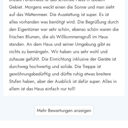
Gebiet. Morgens weckt einen die Sonne und man sieht
Rømø kann ideal zu Fuß oder mit dem Rad erkundet werden.
auf das Wattenmeer. Die Ausstattung ist super. Es ist
Unternehmt doch mal eine Tour zum Spidsbjerg, dem höchsten
alles vorhanden was benötigt wird. Die Begrüßung durch
Punkt der Nordseeinsel. Von hier aus habt ihr eine großartige
den Eigentümer war sehr schön, ebenso schön waren die
Aussicht und könnt Vögel beobachten.
frischen Blumen, die als Willkommensgruß im Haus
(5000 m. Sønderstrand)
standen. An dem Haus und seiner Umgebung gibt es
nichts zu bemängeln. Wir haben uns sehr wohl und
zuhause gefühlt. Die Einrichtung inklusive der Geräte ist
durchweg hochwertig und solide. Die Treppe ist
gewöhnungsbedürftig und dürfte ruhig etwas breitere
Stufen haben, aber der Ausblick ist dafür super. Alles in
allem ist das Haus einfach nur toll!
Gast
5 von 5
Mehr Bewertungen anzeigen
5 von 5
5 out of 5
08/09/2025
Österreich
Das Haus ist sehr hochwertig ausgestattet. Die Lage ist