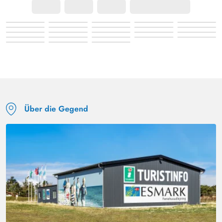
Tolles Ferienhaus am Ende einer Stichstraße gelegen.
Direkt am Ferienhaus beginnt ein Wanderweg. Ein
Highlight des Hauses ist die große Terrasse, die 3 Seiten
des Hauses umgibt. Von hier kann man immer die Sonne
und den Blick in die Natur genießen. Am Rand des
Grundstücks auf einem Hügel steht eine Bank. Im Vorfeld
hatten wir uns dies sehr schön vorgestellt. Aber der
Ausblick auf 2 weitere Ferienhäuser ist nicht so toll und
Über die Gegend
der Sonnenuntergang ist von der Bank auch nicht
sichtbar. Ein weiteres Highlight ist das große
Spielzimmer mit Tischkicker, Billardtisch, Playstation und
Fitnessrad (defekt). Wir haben nur den Billardtisch
genutzt. Die Küche enthält - bis auf eine Teekanne - eine
Vielzahl von Geräten, fast schon zu viel. Auch nach
einer Woche haben wir noch neue Dinge/Geräte
gefunden.