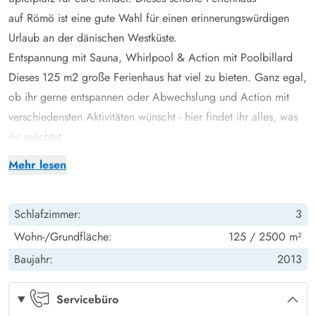
auf Römö
ist eine gute Wahl für einen erinnerungswürdigen
Urlaub an der dänischen Westküste.
Entspannung mit Sauna, Whirlpool & Action mit Poolbillard
Dieses 125 m2 große Ferienhaus hat viel zu bieten. Ganz egal,
ob ihr gerne entspannen oder Abwechslung und Action mit
verschiedensten Aktivitäten wünscht - hier findet ihr alles, was
ihr möchtet.
Die Sauna sowie der Whirlpool bieten Entspannung und
Mehr lesen
schenken euch eine kleine Auszeit vom Alltag. Unabhängig der
Jahreszeit ist es einfach nur herrlich, nach einem langen Tag an
Schlafzimmer:
3
der frischen Luft, einer Wanderung durch Wald und Flur oder
einem Spaziergang entlang der Wasserkante, die Beine
Wohn-/Grundfläche:
125 / 2500 m²
hochzulegen und die Muskulatur im warmen Wasser des
Baujahr:
2013
Whirlpools oder in der angenehmen Wärme der Sauna zu
entspannen.
Servicebüro
Der Wohnbereich, welcher das Zentrum des Ferienhauses