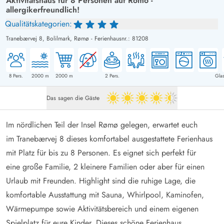
Aktivitätshaus für 8 Personen auf Römö -
allergikerfreundlich!
Qualitätskategorien:
Tranebærvej 8,
Bolilmark, Rømø
-
Ferienhausnr.: 81208
8
Pers.
2000
m
2000
m
2
Pers.
Glas
Das sagen die Gäste
4.5 von 5
Im nördlichen Teil der Insel Rømø gelegen, erwartet euch
im Tranebærvej 8 dieses komfortabel ausgestattete Ferienhaus
mit Platz für bis zu 8 Personen. Es eignet sich perfekt für
eine große Familie, 2 kleinere Familien oder aber für einen
Urlaub mit Freunden. Highlight sind die ruhige Lage, die
komfortable Ausstattung mit Sauna, Whirlpool, Kaminofen,
Wärmepumpe sowie Aktivitätsbereich und einem eigenen
Spielplatz für eure Kinder. Dieses schöne
Ferienhaus