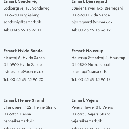
Esmark Sondervig
Esmark Bjerregard
der Whirlpool war nicht gereinigt, weshalb wir ihn
Lodbergsvej 18, Sondervig
Sønder Klitvej 195, Bjerregard
letztlich gar nicht genutzt haben. Die Küchengeräte
DK-6950 Ringkøbing
DK-6960 Hvide Sande
wirkten teils etwas in die Jahre gekommen: Die
sondervig@esmark.dk
bjerregaard@esmark.dk
Spülmaschine hat zwei Mal den Dienst verweigert (was
Tel:
0045 69 15 96 11
Tel:
00 45 69 15 96 12
allerdings jedes Mal schnell durch einen freundlichen
Techniker behoben wurde), und der Kühlschrank
brauchte ungewöhnlich lange, bis er zuverlässig kühlte.
Esmark Hvide Sande
Esmark Houstrup
Eine defekte Gardine wurde ebenfalls kurzfristig repariert
Kirkevej 6, Hvide Sande
Houstrup Strandvej 4, Houstrup
– war jedoch zwei Tage später wieder lose. Trotz dieser
DK-6960 Hvide Sande
DK-6830 Nørre Nebel
kleineren Mängel empfinden wir das Preis-Leistungs-
hvidesande@esmark.dk
houstrup@esmark.dk
Verhältnis als absolut fair – vor allem mit Blick auf Lage,
Tel:
00 45 69 15 96 20
Tel:
00 45 69 15 96 13
Ausstattung und das sehr gut ausgestattete
Freizeitangebot im Haus. Fazit: Ein wunderbares Haus
für Familien mit Kindern, Naturliebhaber und alle, die
Esmark Henne Strand
Esmark Vejers
Ruhe und Komfort gleichermaßen schätzen. Mit etwas
Strandvejen 422, Henne Strand
Vejers Havvej 81, Vejers
mehr Augenmerk auf Instandhaltung und Endreinigung
DK-6854 Henne
DK-6853 Vejers Strand
henne@esmark.dk
vejers@esmark.dk
könnte es nahezu perfekt sein. Tipp für zukünftige Gäste: