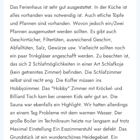
Das Ferienhaus ist sehr gut ausgestattet. In der Küche ist
überdachten Terrassen, welche zu vielen Stunden an der
alles vorhanden was notwendig ist. Auch etliche Töpfe
frischen Luft, zum Sonnenbaden oder um den Tag entspannt
und Pfannen sind vorhanden. Wovon jedoch ein/Zwei
ausklingen zu lassen, einladen. Gerade, wenn die umliegende
Pfannen ausgemustert werden sollten. Es gibt auch
Heide blüht, habt ihr einen wunderschönen Ausblick, untermalt
Geschirrtücher, Filtertüten, ausreichend Geschirr,
vom Zwitschern der vielen Vögel und dem Duft des Waldes.
Abfalltüten, Salz, Gewürze usw. Vielleicht sollten noch
Für eure
Kinder
gibt es einen kleinen, eigenen Spielplatz auf
ein paar Trinkgläser angeschafft werden. Zu beachten ist,
dem 2.500 m2 großem Grundstück. Klettern, rutschen,
das sich 2 Schlafmöglichkeiten in einer Art Schlafkoje
schaukeln und im Sand spielen - während ihr das Essen
(kein getrenntes Zimmer) befinden. Die Schlafzimmer
zubereitet oder vielleicht einfach ein Buch lest, sind eure
selbst sind recht eng. Die Koffer müssen ins
Kinder gut beschäftigt.
Hobbyzimmer. Das "Hobby" Zimmer mit Kröckel- und
Ferienhaus mitten im Grünen auf Römö
Billiard Tisch kam bei unseren Kids sehr gut an. Die
Die Insel Römö ist eine der beliebtesten Urlaubsregionen an
Sauna war ebenfalls ein Highlight. Wir hatten allerdings
an einem Tag Probleme mit dem warmen Wasser. Der
der dänischen Westküste. Schnell und unkompliziert über einen
große Boiler im Technikraum heizte nur langsam auf trotz
Damm zu erreichen, bietet die Insel im Wattenmeer eine
Maximal Einstellung Ein Esszimmerstuhl war defekt. Das
unglaublich vielfältige Natur. Wald, Heide, Wattenmeer, einen
Grundstück ist ein wunderschönes Heidegebiet. Ein
unfassbar breiten Strand sowie eine reichhaltige Tierwelt.