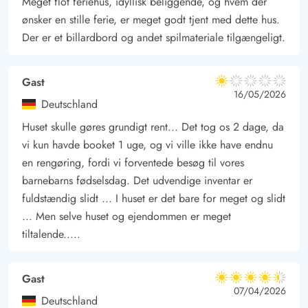
Meget flot feriehus, idyllisk beliggende, og hvem der
und Tischfußball, ist ganz klar der perfekte Unterhaltungsfaktor.
ønsker en stille ferie, er meget godt tjent med dette hus.
Sollte sich das Wetter einmal von seiner unbeständigen Seite
Der er et billardbord og andet spilmateriale tilgængeligt.
zeigen, kann man hier miteinander oder gegeneinander
spielen. Es gibt im Garten sogar einen Kletterturm für die
Gast
1 von 5
kleinsten.
1 von 5
1 out of 5
16/05/2026
Deutschland
Für Allergiker ist dieses Haus gut geeignet, u.a. ist das ganze
Huset skulle gøres grundigt rent... Det tog os 2 dage, da
Haus mit Hartböden (Holz und Fliesen) versehen, Haustiere
vi kun havde booket 1 uge, og vi ville ikke have endnu
sind nicht gestattet.
en rengøring, fordi vi forventede besøg til vores
Für Gäste, die z.B. auf einen Rollator angewiesen sind, hat
barnebarns fødselsdag. Det udvendige inventar er
dieses Haus den Vorteil, dass es im Haus keine Stufen gibt und
fuldstændig slidt ... I huset er det bare for meget og slidt
die Türbreite bei allen Räumen 80 cm beträgt. Es sind zudem
... Men selve huset og ejendommen er meget
2 Holzrampen vorhanden.
tiltalende.....
Teilweise überdachte Terrassen mit herrlichem Ausblick -
Gast
4.5 von 5
Spielplatz
4.5 von 5
4.5 out of 5
07/04/2026
Deutschland
Aus dem Wohnbereich heraus erreicht ihr die teilweise