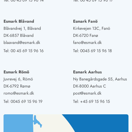
Das Team von Esmark ist extrem hilfsbereit und bei
Tel:
00 45 69 15 96 14
Tel:
00 45 69 15 96 17
Problemen sehr schnell zur Stelle – keine Scheu, sich zu
melden, wenn etwas nicht passt.
Esmark Blåvand
Esmark Fanö
Blåvandvej 1, Blåvand
Kirkevejen 13C, Fanö
Gast
DK-6857 Blåvand
DK-6720 Fanø
4.5 von 5
4.5 von 5
4.5 out of 5
23/06/2025
blaavand@esmark.dk
fano@esmark.dk
Deutschland
Tel:
00 45 69 15 96 16
Tel:
0045 69 15 96 18
Willkommen in diesen großzügigen und hellem
Ferienhaus das Platz für mindestens 8 Personen bittet
..... Platz für gemütliche Stunden auf der Terrasse oder
Esmark Römö
Esmark Aarhus
dem Kamin....mit Spaß beim Billard spielen oder Kickern
Juvrevej 6, Römö
Ny Banegårdsgade 55, Aarhus
ist dies Haus auch ein echtes Kinder Paradies .
DK-6792 Rømø
DK-8000 Aarhus C
romo@esmark.dk
post@esmark.dk
Tel:
0045 69 15 96 19
Tel:
+45 69 15 96 15
Gast
5 von 5
5 von 5
5 out of 5
02/06/2025
Österreich
Das Ferienhaus ist gut ausgestattet für Klein bis Groß ist
alles vorhanden. Die Bäder sind modern. Im SpaBad