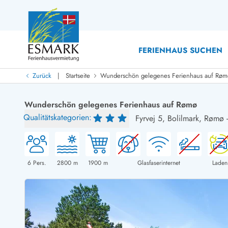
FERIENHAUS SUCHEN
|
Zurück
Startseite
Wunderschön gelegenes Ferienhaus auf Røm
Last Minute
Last Minute
Wunderschön gelegenes Ferienhaus auf Rømø
Neu bei uns!
Qualitätskategorien:
Fyrvej 5,
Bolilmark, Rømø
Neue Ferienhäuser bei ESMARK
Ferienhäuser mit Pool
Ferienhäuser
Neurenovierte Ferienhäuser
Ferienh
Ferienhäuser mit Endreinigung inklusive
Ferienhä
Ferienhäuser dicht am Strand
Ferienhä
6
Pers.
2800
m
1900
m
Glasfaserinternet
Laden
Ferienhäuser mit Internet
Ferienhä
Ferienhäuser neu gebaut
Ferienh
Ferienhäuser mit Sauna
Ferienhä
Ferienhäuser Nicht-Raucher
Luxus Fe
Ferienhäuser mit Aussicht
Ferienh