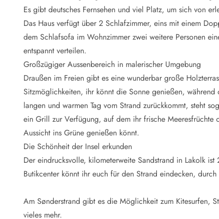
Naturschutz
Es gibt deutsches Fernsehen und viel Platz, um sich von er
Webcam Dänemark
Das Haus verfügt über 2 Schlafzimmer, eins mit einem Dopp
Ferienhauskatalog
Fotowettbewerb
dem Schlafsofa im Wohnzimmer zwei weitere Personen eine
Karte
entspannt verteilen.
Vorteile bei uns
Großzügiger Aussenbereich in malerischer Umgebung
Reisecurity
Draußen im Freien gibt es eine wunderbar große Holzterrass
Esmark KidsVIP
Sitzmöglichkeiten, ihr könnt die Sonne genießen, während
Esmark VIP - Partnervorteile und Rabatte
langen und warmen Tag vom Strand zurückkommt, steht sog
Preisgarantie
Keine Kaution
ein Grill zur Verfügung, auf dem ihr frische Meeresfrüchte 
Gästebewertungen
Aussicht ins Grüne genießen könnt.
Gratis WLAN
Die Schönheit der Insel erkunden
Rabatt
Der eindrucksvolle, kilometerweite Sandstrand in Lakolk ist
We love people
Butikcenter könnt ihr euch für den Strand eindecken, durc
Freizeit
Esmark VIP Partnervorteile
Am Sønderstrand gibt es die Möglichkeit zum Kitesurfen, S
Esmark KidsVIP
vieles mehr.