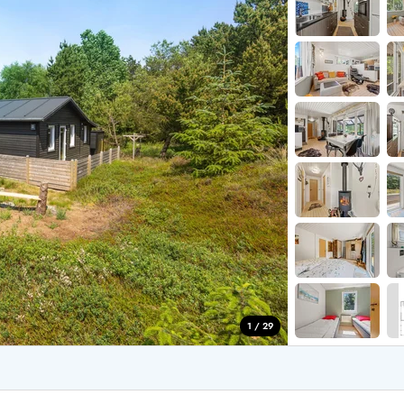
aus für 2 Personen
Ferienhäuser im
aus für 4 Personen
Ferienhäuser üb
aus für 6 Personen
Ferienhäuser übe
ande
Ferienhäuser Sondervig
äuser Ho
Ferienhäuser in
äuser Houstrup
Ferienhäuser R
äuser Houvig
Ferienhäuser am
user auf Holmsland Klit
Ferienhäuser So
äuser in Holmsland
Ferienhäuser Sk
äuser Hvide Sande
Ferienhäuser in
äuser Jegum
Ferienhäuser Ved
äuser Klegod
Ferienhäuser Vej
äuser Lodbjerg Hede
Ferienhäuser Ve
user Nr. Lyngvig
1 / 29
e bei uns