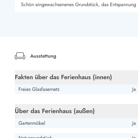
Esmark Bjerregard
Esmark Sondervig
Esmark Houstrup
Esmark Fanö
E
Schön eingewachsenenes Grundstück, das Entspannung zu
Kontakt & Öffnungszeiten
Qualität seit 1965
Über uns
Nachhaltigkeit
Das sagen unsere Gäste
Newsletter
Sponsoren - Esmark unterstützt
Ausstattung
Mietbedingungen
Datenschutzerklärung
Impressum
Fakten über das Ferienhaus (innen)
Presse
Freies Glasfasernetz
Ja
Über das Ferienhaus (außen)
Gartenmöbel
Ja
Naturgrundstück
Ja