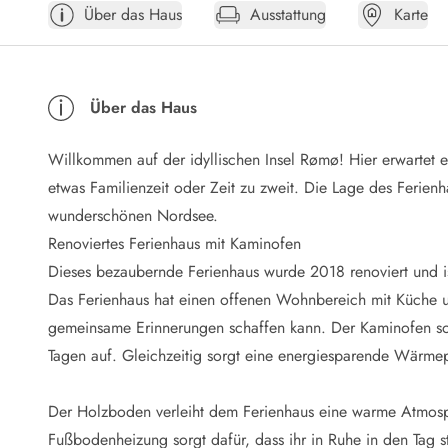
Über das Haus
Ausstattung
Karte
Öffnungszeiten
Anreise
Abreise
Ferienhaus ABC
Über das Haus
Häufige Fragen zur Buchung
Nebenkosten (Strom, Wasser usw...)
Willkommen auf der idyllischen Insel Rømø! Hier erwartet 
Verleihservice
Reisescheckliste
etwas Familienzeit oder Zeit zu zweit. Die Lage des Ferie
Endreinigung
wunderschönen Nordsee.
Gutschein
Renoviertes Ferienhaus mit Kaminofen
Frühbucher
Dieses bezaubernde Ferienhaus wurde 2018 renoviert und ist
Mietbedingungen
Das Ferienhaus hat einen offenen Wohnbereich mit Küche 
Info
gemeinsame Erinnerungen schaffen kann. Der Kaminofen so
Reiseführer Dänemark
Tipps für Urlaub in Dänemark
Tagen auf. Gleichzeitig sorgt eine energiesparende Wärm
Wetter in Dänemark
Saisonzeiten
Der Holzboden verleiht dem Ferienhaus eine warme Atmos
Badesicherheit im Meer
Fußbodenheizung sorgt dafür, dass ihr in Ruhe in den Tag s