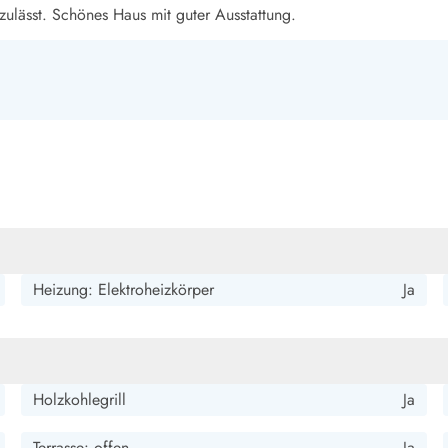
smark Blavand
Esmark Vejers
Esmark Henne
Esmark Römö
Esmark Hv
lässt. Schönes Haus mit guter Ausstattung.
Heizung: Elektroheizkörper
Ja
Holzkohlegrill
Ja
Terrasse: offen
Ja