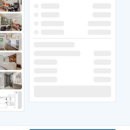
 Winter
er Weihnachten
r Silvester
 Nymindegab
ömö
 Ringköbing Fjord
ndervig
odbjerge
 Thorsminde
erso Klit
ers Strand
ster Husby