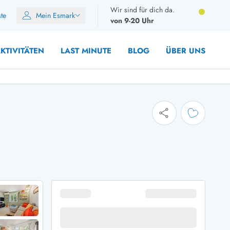
Wir sind für dich da.
ste
Mein Esmark
von 9-20 Uhr
KTIVITÄTEN
LAST MINUTE
BLOG
ÜBER UNS
8 Personen
10 Personen
12 Personen
14 Personen
Gruppen
Frühjahr
m Sommer
Herbst