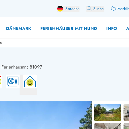
Sprache
Suche
Merkli
DÄNEMARK
FERIENHÄUSER MIT HUND
INFO
A
ø
-
Ferienhausnr.: 81097
 mit Hund
äuser mit Sonntagswechsel
Ferienhaus für 
user für Angler
Ferienhaus für 
user mit Aktivitätsraum
Ferienhaus für 
user mit Ladestation (E-Auto)
Ferienhaus für 
äuser mit Kaminofen
Ferienhaus für 
user mit Kindern
Ferienhäuser im 
rienhäuser
Ferienhäuser i
äuser mit Nebensaionrabatt
Ferienhäuser im 