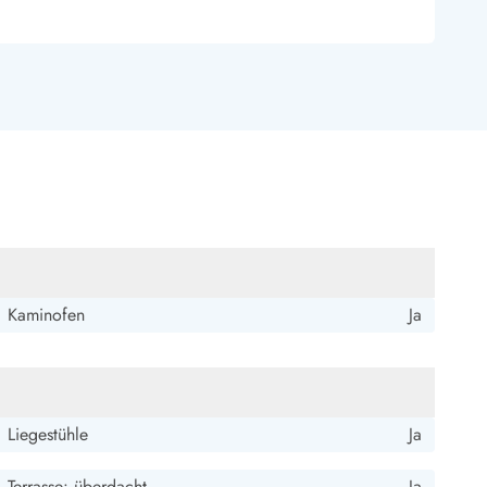
ide Sande
Das Team im Hintergrund
Kaminofen
Ja
Liegestühle
Ja
Terrasse: überdacht
Ja