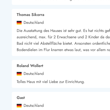
Wandern in Dänemark
Wasserski in Dänemark
Thomas Sikorra
Segeln in Dänemark
Kultur in Dänemark
Deutschland
Historische Museen
Die Ausstattung des Hauses ist sehr gut. Es hat nichts ge
Sehenswürdigkeiten
ausreichend, max. für 2 Erwachsene und 2 Kinder da das
Kunstmuseen
Bad nicht viel Abstellfläche bietet. Ansonsten ordentli
Kunsthandwerk und Galerien
Bodendielen im Flur knarren etwas laut, was vor allem na
Essen und Trinken
Einkaufen und Shopping
Weihnachten in Dänemark
Roland Wollert
Heiraten in Dänemark
Deutschland
Wikinger in Dänemark
Hygge
Tolles Haus mit viel Liebe zur Einrichtung.
Pyt
Gast
Deutschland