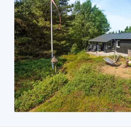
Ferienhäuser mit Whirlpool
Ferienh
Ferienhäuser mit Freitagswechsel
Ferienh
Ferienhäuser mit Samstagswechsel
Ferienh
Ferienhäuser Bjerregard
Ferienhäuser Blavand
Ferienhäuser Hvide S
Ferienhäuser Argab
Ferienh
Ferienhäuser in Arrild
Ferienh
Ferienhäuser Bjerregard
Ferienh
Ferienhäuser Blavand
Ferienhä
Ferienhäuser Bork Havn
Ferienh
Ferienhäuser Fjand
Ferienh
Ferienhäuser Fanö
Ferienh
Ferienhäuser Graerup Strand
Ferienh
Ferienhäuser Haurvig
Ferienh
Ferienhäuser Henne Strand
Ferienhä
Esmark Reisecurity
Esmark KidsVIP
Esmark VIP Partnervorteile
Vorteil
Praktische Informationen