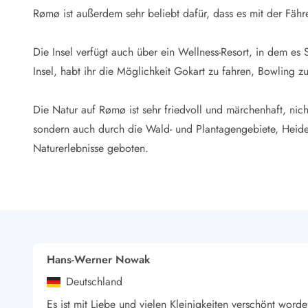
LEGOLAND® Rabatt
Rømø ist außerdem sehr beliebt dafür, dass es mit der Fähre
Urlaub mit Kindern
Urlaub mit Hund
Die Insel verfügt auch über ein Wellness-Resort, in dem e
Urlaub am Strand
Insel, habt ihr die Möglichkeit Gokart zu fahren, Bowling z
Urlaub in der Natur
Finde Bernstein am Strand
Indoorspielländer in Dänemark
Die Natur auf Rømø ist sehr friedvoll und märchenhaft, nic
Zoos und Tierparks in Dänemark
sondern auch durch die Wald- und Plantagengebiete, Heid
Freizeitparks in Dänemark
Naturerlebnisse geboten.
Sport
Angeln in Dänemark
Bowling in Dänemark
Minigolf spielen in Dänemark
Schwimmhallen und Badeländer
Golfen in Dänemark
Fitnesscenter in Dänemark
Hans-Werner Nowak
Fahrradfahren in Dänemark
Deutschland
Reiten in Dänemark
Es ist mit Liebe und vielen Kleinigkeiten verschönt word
Surfen in Dänemark