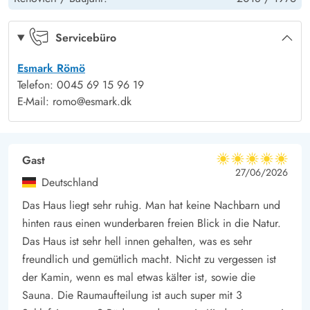
Kinder: Kinderbett
2
Fantastische Aussicht auf die Heidelandschaft
Schaukeln
Ja
Von der offfenen und teilweise überdachten Terrasse des
Servicebüro
Ferienhauses habt ihr einen fantastischen Blick auf die
Esmark Römö
umliegende Umgebung, die durch eine wunderschöne
Telefon: 0045 69 15 96 19
Heidelandschaft geprägt ist, die im August und Anfang
E-Mail: romo@esmark.dk
September blüht.
Die schönen lila Heideblüten können von der Terrasse aus mit
einem Glas Wein und einem saftigen Steak vom Grill genossen
Gast
5 von 5
werden, während die Kinder auf dem 2500m² großen
5 von 5
5 out of 5
27/06/2026
Deutschland
Naturgrundstück spielen. Für die jüngsten Familienmitglieder
Das Haus liegt sehr ruhig. Man hat keine Nachbarn und
gibt es eine Schaukel und einen Sandkasten.
hinten raus einen wunderbaren freien Blick in die Natur.
Genießt euren Urlaub im beliebten Bolilmark
Das Haus ist sehr hell innen gehalten, was es sehr
Bolilmark liegt im nördlichen Teil von Rømø und ist von
freundlich und gemütlich macht. Nicht zu vergessen ist
landschaftlich reizvollen Wald- und Heidegebieten geprägt.
der Kamin, wenn es mal etwas kälter ist, sowie die
Nicht weit vom Sommerhaus entfernt führt ein Wander- und
Sauna. Die Raumaufteilung ist auch super mit 3
Radweg zum Lakolk Strand, dem meistbesuchten Strand von