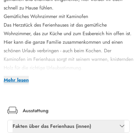
schnell zu Hause fühlen.
Gemütliches Wohnzimmer mit Kaminofen
Das Herzstück des Ferienhauses ist das gemütliche
Wohnzimmer, das zur Küche und zum Essbereich hin offen ist.
Hier kann die ganze Familie zusammenkommen und einen
schönen Urlaub verbringen - auch beim Kochen. Der
Kaminofen im Ferienhaus sorgt mit seinem warmen, knisternden
Holz für die richtige Urlaubsstimmung.
Sollte sich das Wetter einmal nicht von seiner schönsten Seite
Mehr lesen
zeigen, ist Unterhaltung im Ferienhaus auch garantiert: es gibt
drei Fernseher, zwei DVD´s, ein Chromecast sowie Zugang zu
Netflix.
Das Ferienhaus bietet Platz für 6 Personen in 3 geräumigen
Ausstattung
Schlafzimmern, die alle mit bequemen Doppelbetten
Fakten über das Ferienhaus (innen)
ausgestattet sind. Hier könnt ihr nach einem schönen und
aufregenden Tag in der Natur neue Energie für die Aktivitäten