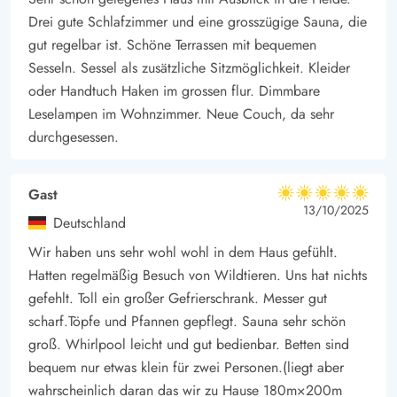
Drei gute Schlafzimmer und eine grosszügige Sauna, die
gut regelbar ist. Schöne Terrassen mit bequemen
Sesseln. Sessel als zusätzliche Sitzmöglichkeit. Kleider
oder Handtuch Haken im grossen flur. Dimmbare
Leselampen im Wohnzimmer. Neue Couch, da sehr
durchgesessen.
Gast
5 von 5
5 von 5
5 out of 5
13/10/2025
Deutschland
Wir haben uns sehr wohl wohl in dem Haus gefühlt.
Hatten regelmäßig Besuch von Wildtieren. Uns hat nichts
gefehlt. Toll ein großer Gefrierschrank. Messer gut
scharf.Töpfe und Pfannen gepflegt. Sauna sehr schön
groß. Whirlpool leicht und gut bedienbar. Betten sind
bequem nur etwas klein für zwei Personen.(liegt aber
wahrscheinlich daran das wir zu Hause 180m×200m