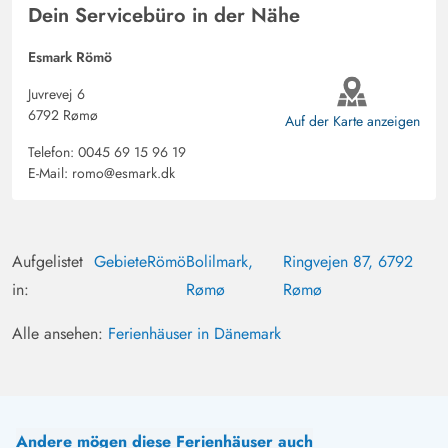
Dein Servicebüro in der Nähe
Tammo Sprenger
5 von 5
5 von 5
5 out of 5
19/08/2024
Deutschland
Esmark Römö
Das Haus ist wunderbar gelegen und gut eingerichtet. Es
Juvrevej 6
fehlt nichts um einen schönen, entspannten Aufenthalt zu
6792 Rømø
Auf der Karte anzeigen
erleben.
Telefon:
0045 69 15 96 19
E-Mail:
romo@esmark.dk
Gast
5 von 5
5 von 5
5 out of 5
10/08/2024
Deutschland
Ein rundum tolles und top gepflegtes Ferienhaus. Besser
Aufgelistet
Gebiete
Römö
Bolilmark,
Ringvejen 87, 6792
geht es nicht!
in:
Rømø
Rømø
Alle ansehen:
Ferienhäuser in Dänemark
Andere mögen diese Ferienhäuser auch