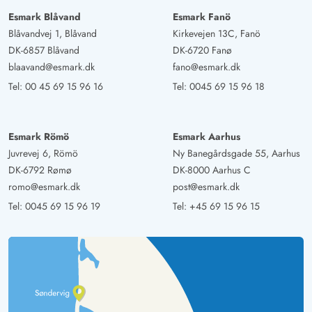
Esmark Blåvand
Esmark Fanö
Blåvandvej 1, Blåvand
Kirkevejen 13C, Fanö
DK-6857 Blåvand
DK-6720 Fanø
blaavand@esmark.dk
fano@esmark.dk
Tel:
00 45 69 15 96 16
Tel:
0045 69 15 96 18
Esmark Römö
Esmark Aarhus
Juvrevej 6, Römö
Ny Banegårdsgade 55, Aarhus
DK-6792 Rømø
DK-8000 Aarhus C
romo@esmark.dk
post@esmark.dk
Tel:
0045 69 15 96 19
Tel:
+45 69 15 96 15