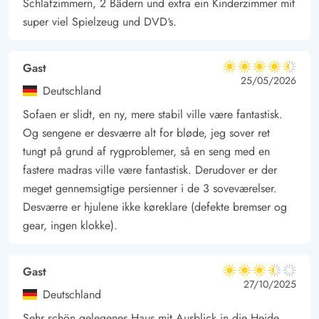
Schlafzimmern, 2 Bädern und extra ein Kinderzimmer mit
Rømø. Hier könnt ihr einen warmen Sommertag genießen, an
super viel Spielzeug und DVD‘s.
dem die Kinder Drachen steigen lassen und große Sandburgen
bauen.
Gast
4.5 von 5
Für Tagesausflüge empfiehlt sich ein Besuch der ältesten Stadt
4.5 von 5
4.5 out of 5
25/05/2026
Deutschland
Dänemarks, Ribe, oder eine Fahrt mit der Sylt-Fähre zur
Sofaen er slidt, en ny, mere stabil ville være fantastisk.
exklusiven deutschen Insel Sylt. Hier gibt es viele
Og sengene er desværre alt for bløde, jeg sover ret
Möglichkeiten zum Einkaufen, für Naturerlebnisse und
tungt på grund af rygproblemer, så en seng med en
köstliche Mahlzeiten.
fastere madras ville være fantastisk. Derudover er der
meget gennemsigtige persienner i de 3 soveværelser.
Desværre er hjulene ikke køreklare (defekte bremser og
gear, ingen klokke).
Gast
3.5 von 5
3.5 von 5
3.5 out of 5
27/10/2025
Deutschland
Sehr schön gelegenes Haus mit Ausblick in die Heide.