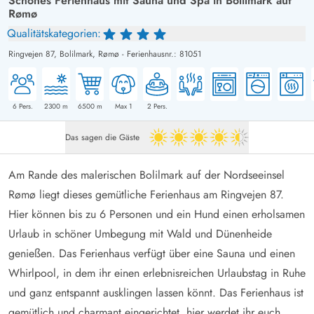
Schönes Ferienhaus mit Sauna und Spa in Bolilmark auf
Rømø
Qualitätskategorien:
Ringvejen 87,
Bolilmark, Rømø
-
Ferienhausnr.: 81051
6
Pers.
2300
m
6500
m
Max 1
2
Pers.
Das sagen die Gäste
4.5 von 5
Am Rande des malerischen Bolilmark auf der Nordseeinsel
Rømø liegt dieses gemütliche Ferienhaus am Ringvejen 87.
Hier können bis zu 6 Personen und ein Hund einen erholsamen
Urlaub in schöner Umbegung mit Wald und Dünenheide
genießen. Das Ferienhaus verfügt über eine Sauna und einen
Whirlpool, in dem ihr einen erlebnisreichen Urlaubstag in Ruhe
und ganz entspannt ausklingen lassen könnt. Das Ferienhaus ist
gemütlich und charmant eingerichtet, hier werdet ihr euch