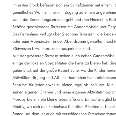
Naturschutz
Im ersten Stock befindet sich ein Schlafzimmer mit einem
Webcam Dänemark
gemütliches Wohnzimmer mit Zugang zu einem angenehmen 
Ferienhauskatalog
Fotowettbewerb
wenn die Sonne langsam untergeht und den Himmel in Paste
Karte
Schöne geschlossene Terrassen mit Gartenmöbeln und Gasgr
Vorteile bei uns
Das Ferienhaus verfügt über 2 schöne Terrassen, die beide
Reisecurity
oder euer Abendessen in der Abendsonne genießen möchtet, 
Esmark KidsVIP
Südwesten bzw. Nordosten ausgerichtet sind.
Esmark VIP - Partnervorteile und Rabatte
Auf der grösseren Terrasse stehen euch neben Gartenmöbeln
Preisgarantie
Keine Kaution
einige der lokalen Spezialitäten die Fanø zu bieten hat, dir
Gästebewertungen
guten Blick auf die große Rasenfläche, wo die Kinder herum
Gratis WLAN
Aktivitäten für Jung und Alt - mit herrlichen Naturerlebnissen
Rabatt
Fanø hat für jeden etwas zu bieten, egal ob ihr Kunst, Kultu
We love people
seinen eigenen Charme und seine eigenen Aktivitätsmöglich
Nordby bietet viele kleine Geschäfte und Einkaufsmöglichk
Freizeit
Esmark VIP Partnervorteile
Rindby, wo sich das Ferienhaus Klittoften 9 befindet, biete
Esmark KidsVIP
Strand, an dem ihr euch mit verschiedenen Strandsportarten