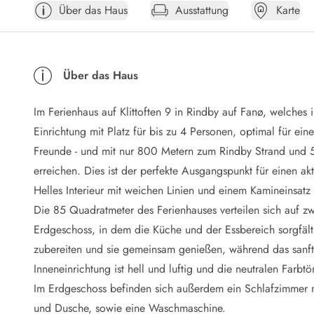
Über das Haus
Ausstattung
Karte
Öffnungszeiten
Anreise
Abreise
Ferienhaus ABC
Über das Haus
Häufige Fragen zur Buchung
Nebenkosten (Strom, Wasser usw...)
Im Ferienhaus auf Klittoften 9 in Rindby auf Fanø, welches
Verleihservice
Reisescheckliste
Einrichtung mit Platz für bis zu 4 Personen, optimal für ein
Endreinigung
Freunde - und mit nur 800 Metern zum Rindby Strand und 50
Gutschein
erreichen. Dies ist der perfekte Ausgangspunkt für einen akt
Frühbucher
Helles Interieur mit weichen Linien und einem Kamineinsatz
Mietbedingungen
Die 85 Quadratmeter des Ferienhauses verteilen sich auf z
Info
Erdgeschoss, in dem die Küche und der Essbereich sorgfälti
Reiseführer Dänemark
Tipps für Urlaub in Dänemark
zubereiten und sie gemeinsam genießen, während das sanft
Wetter in Dänemark
Inneneinrichtung ist hell und luftig und die neutralen Far
Saisonzeiten
Im Erdgeschoss befinden sich außerdem ein Schlafzimmer 
Badesicherheit im Meer
und Dusche, sowie eine Waschmaschine.