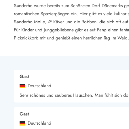
LEGOLAND® Rabatt
Sønderho wurde bereits zum Schönsten Dorf Dänemarks gewä
Urlaub mit Kindern
romantischen Spaziergängen ein. Hier gibt es viele kulinar
Urlaub mit Hund
Sønderho Mølle, Æ Kåver und die Robben, die sich oft au
Urlaub am Strand
Für Kinder und Junggebliebene gibt es auf Fanø einen fantas
Urlaub in der Natur
Finde Bernstein am Strand
Picknickkorb mit und genießt einen herrlichen Tag im Wald
Indoorspielländer in Dänemark
Zoos und Tierparks in Dänemark
Freizeitparks in Dänemark
Sport
Angeln in Dänemark
Gast
Bowling in Dänemark
Deutschland
Minigolf spielen in Dänemark
Schwimmhallen und Badeländer
Sehr schönes und sauberes Häuschen. Man fühlt sich dor
Golfen in Dänemark
Fitnesscenter in Dänemark
Fahrradfahren in Dänemark
Gast
Reiten in Dänemark
Deutschland
Surfen in Dänemark