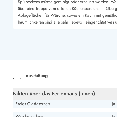
Esmark Bjerregard
Esmark Sondervig
Esmark Houstrup
Esmark Fanö
E
Spülbeckens müsste gereinigt oder erneuert werden. Was
Kontakt & Öffnungszeiten
über eine Treppe vom offenen Küchenbereich. Im Oberge
Qualität seit 1965
Ablageflächen für Wäsche, sowie ein Raum mit gemütl
Über uns
Räumlichkeiten sind alle sehr liebevoll eingerichtet was
Nachhaltigkeit
Das sagen unsere Gäste
Newsletter
Sabine Pieroth
Sponsoren - Esmark unterstützt
Deutschland
Mietbedingungen
Ein wirklich ganz zauberhaft eingerichtetes, gemütliche
Datenschutzerklärung
Winter als Familie mit einem 5-jahrigen Kind hier und 
Impressum
bleibt ein Sommerhaus mit kaltem Fußboden und wenig 
Presse
Ausstattung
vergessen! Erstaunlich gut ausgestattet auch für Kinder, 
und ausreichend glatter Wiese für Gartenspiele aller A
Fakten über das Ferienhaus (innen)
Susanne Schmidt
Freies Glasfasernetz
Ja
Deutschland
Waschmaschine
Ja