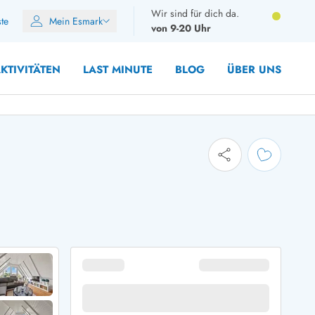
Wir sind für dich da.
ste
Mein Esmark
von 9-20 Uhr
KTIVITÄTEN
LAST MINUTE
BLOG
ÜBER UNS
10 Personen
12 Personen
14 Personen
Gruppen
Frühjahr
m Sommer
Herbst
 Winter