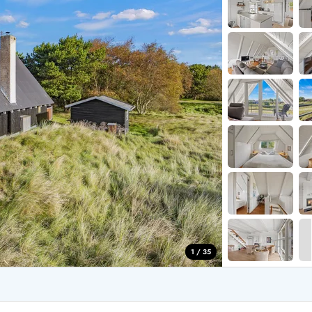
aus für 4 Personen
Ferienhäuser üb
aus für 6 Personen
Ferienhäuser übe
aus für 8 Personen
ande
Ferienhäuser Sondervig
äuser Ho
Ferienhäuser in
äuser Houstrup
Ferienhäuser R
äuser Houvig
Ferienhäuser am
user auf Holmsland Klit
Ferienhäuser So
äuser in Holmsland
Ferienhäuser Sk
äuser Hvide Sande
Ferienhäuser in
äuser Jegum
Ferienhäuser Ved
äuser Klegod
Ferienhäuser Vej
äuser Lodbjerg Hede
Ferienhäuser Ve
user Nr. Lyngvig
1 / 35
e bei uns