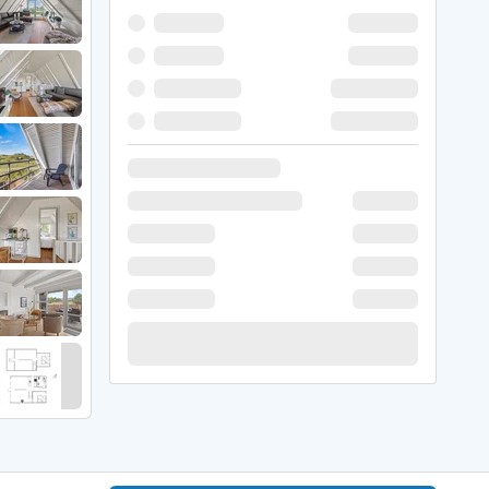
er Weihnachten
r Silvester
 Nymindegab
ömö
 Ringköbing Fjord
ndervig
odbjerge
 Thorsminde
erso Klit
ers Strand
ster Husby