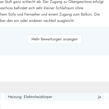
smark Blavand
Esmark Vejers
Esmark Henne
Esmark Römö
Esmark Hv
sr läuft ganz schlecht ab. Der Zugang zu Obergeschoss erfolgt
schoss befindet sich sehr kleiner Schlafraum ohne
ichem Sofa und Fernseher und einem Zugang zum Balkon. Die
 über den ein oder anderen nachteil ausgleicht.
Mehr Bewertungen anzeigen
s Ferienhaus für max. 2 Erwachsene und 2 Kinder. Wir waren im
und hatten hygge pur. Die Wärmepumpe heizt soweit gut, aber es
Dämmung. Also: gemütliche Kleidung und Kuschelsocken nicht
mit flexibel nutzbaren Spielen, einem Bügeleisen (Bügelperlen)
rt. Wir waren wirklich glücklich und werden wieder kommen!
Heizung: Elektroheizkörper
Ja