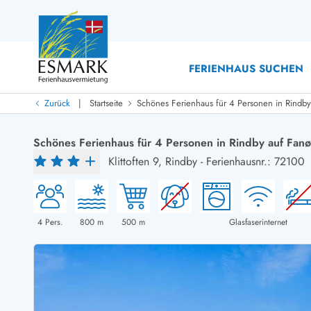
FERIENHAUS SUCHEN
|
Zurück
Startseite
Schönes Ferienhaus für 4 Personen in Rindby
Last Minute
Last Minute
Schönes Ferienhaus für 4 Personen in Rindby auf Fanø
Neu bei uns!
Klittoften 9,
Rindby
-
Ferienhausnr.: 72100
Neue Ferienhäuser bei ESMARK
Ferienhäuser mit Pool
Ferienhäuser
Neurenovierte Ferienhäuser
Ferienh
Ferienhäuser mit Endreinigung inklusive
Ferienhä
Ferienhäuser dicht am Strand
Ferienhä
4
Pers.
800
m
500
m
Glasfaserinternet
Ferienhäuser mit Internet
Ferienh
Ferienhäuser neu gebaut
Ferienhä
Ferienhäuser mit Sauna
Luxus Fe
Ferienhäuser Nicht-Raucher
Ferienh
Ferienhäuser mit Aussicht
Ferienh