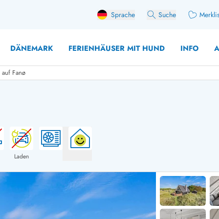
Sprache
Suche
Merkli
DÄNEMARK
FERIENHÄUSER MIT HUND
INFO
A
 auf Fanø
 mit Hund
äuser mit Sonntagswechsel
Ferienhaus für 
user mit Aktivitätsraum
Ferienhaus für 
user mit Ladestation (E-Auto)
Ferienhaus für 
Laden
äuser mit Kaminofen
Ferienhaus für 
user mit Kindern
Ferienhäuser im 
rienhäuser
Ferienhäuser i
äuser mit Nebensaionrabatt
Ferienhäuser im 
aus für 2 Personen
Ferienhäuser im