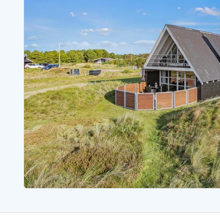
Ferienhäuser mit Whirlpool
Ferienh
Ferienhäuser mit Freitagswechsel
Ferienh
Ferienhäuser für Angler
Ferienh
Ferienhäuser Bjerregard
Ferienhäuser Blavand
Ferienhäuser Hvide S
Ferienhäuser Argab
Ferienh
Ferienhäuser in Arrild
Ferienh
Ferienhäuser Bjerregard
Ferienh
Ferienhäuser Blavand
Ferienhä
Ferienhäuser Bork Havn
Ferienh
Ferienhäuser Fjand
Ferienh
Ferienhäuser Fanö
Ferienh
Ferienhäuser Graerup Strand
Ferienh
Ferienhäuser Haurvig
Ferienh
Ferienhäuser Henne Strand
Ferienhä
Esmark Reisecurity
Esmark KidsVIP
Esmark VIP Partnervorteile
Vorteil
Praktische Informationen