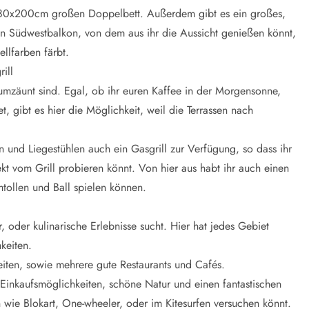
 180x200cm großen Doppelbett. Außerdem gibt es ein großes,
Südwestbalkon, von dem aus ihr die Aussicht genießen könnt,
llfarben färbt.
ill
 umzäunt sind. Egal, ob ihr euren Kaffee in der Morgensonne,
gibt es hier die Möglichkeit, weil die Terrassen nach
 und Liegestühlen auch ein Gasgrill zur Verfügung, so dass ihr
ekt vom Grill probieren könnt. Von hier aus habt ihr auch einen
tollen und Ball spielen können.
r, oder kulinarische Erlebnisse sucht. Hier hat jedes Gebiet
keiten.
eiten, sowie mehrere gute Restaurants und Cafés.
t Einkaufsmöglichkeiten, schöne Natur und einen fantastischen
 wie Blokart, One-wheeler, oder im Kitesurfen versuchen könnt.