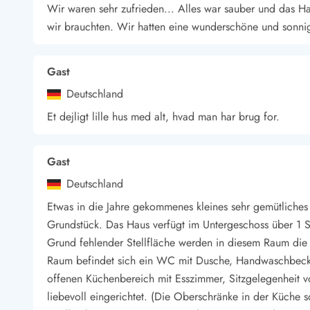
Wir waren sehr zufrieden... Alles war sauber und das Hau
Wandern in Dänemark
wir brauchten. Wir hatten eine wunderschöne und sonn
Wasserski in Dänemark
Segeln in Dänemark
Kultur in Dänemark
Gast
Historische Museen
Deutschland
Sehenswürdigkeiten
Kunstmuseen
Et dejligt lille hus med alt, hvad man har brug for.
Kunsthandwerk und Galerien
Essen und Trinken
Gast
Einkaufen und Shopping
Weihnachten in Dänemark
Deutschland
Heiraten in Dänemark
Etwas in die Jahre gekommenes kleines sehr gemütliches 
Wikinger in Dänemark
Grundstück. Das Haus verfügt im Untergeschoss über 1
Hygge
Grund fehlender Stellfläche werden in diesem Raum die 
Pyt
Raum befindet sich ein WC mit Dusche, Handwaschbeck
offenen Küchenbereich mit Esszimmer, Sitzgelegenheit v
liebevoll eingerichtet. (Die Oberschränke in der Küche s