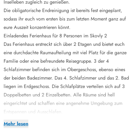
Inselleben zugleich zu genießen.
Die obligatorische Endreinigung ist bereits fest eingeplant,
sodass ihr euch vom ersten bis zum letzten Moment ganz auf
eure Auszeit konzentrieren könnt.
Einladendes Ferienhaus für 8 Personen im Skovly 2
Das Ferienhaus erstreckt sich über 2 Etagen und bietet euch
eine durchdachte Raumaufteilung mit viel Platz für die ganze
Familie oder eine befreundete Reisegruppe. 3 der 4
Schlafzimmer befinden sich im Obergeschoss, ebenso eines
der beiden Badezimmer. Das 4. Schlafzimmer und das 2. Bad
liegen im Erdgeschoss. Die Schlafplätze verteilen sich auf 3
Doppelbetten und 2 Einzelbetten. Alle Räume sind hell
eingerichtet und schaffen eine angenehme Umgebung zum
Entspannen und Ausschlafen.
Im offenen Wohnbereich könnt ihr gemeinsam kochen, essen
Mehr lesen
und am großen Esstisch gesellige Spieleabende verbringen.