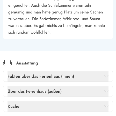
breiten Sandstrände laden zum Baden, Spaziergehen oder
eingerichtet. Auch die Schlafzimmer waren sehr
Bernstein sammeln ein. Mit dem Fahrrad könnt ihr die
geräumig und man hatte genug Platz um seine Sachen
Dünenlandschaft erkunden, die stille Plantage besuchen oder
zu verstauen. Die Badezimmer, Whirlpool und Sauna
an einer Robbensafari bei Sønderho teilnehmen.
waren sauber. Es gab nichts zu bemängeln, man konnte
Die Insel bietet außerdem lebendiges Kunsthandwerk, kleine
sich rundum wohlfühlen.
Galerien und gemütliche Cafés. In Nordby und Sønderho
könnt ihr durch kopfsteingepflasterte Gassen schlendern,
Reetdachhäuser entdecken und lokale Spezialitäten genießen.
Ausstattung
Fakten über das Ferienhaus (innen)
Gratis internet
Ja
Über das Ferienhaus (außen)
Heizung: Elektroheizkörper
Ja
Gartenmöbel
Ja
Küche
Kaminofen
Ja
Holzkohlegrill
Ja