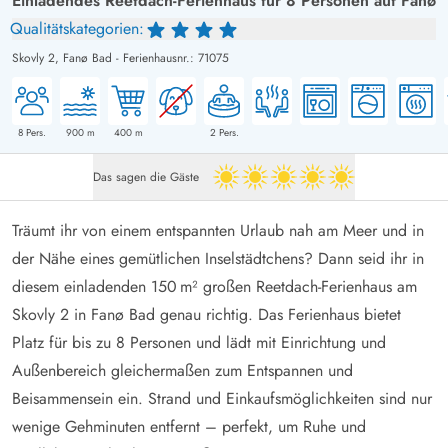
Einladendes Reetdach-Ferienhaus für 8 Personen auf Fanø
Qualitätskategorien:
Skovly 2,
Fanø Bad
-
Ferienhausnr.: 71075
8
Pers.
900
m
400
m
2
Pers.
Das sagen die Gäste
5 von 5
Träumt ihr von einem entspannten Urlaub nah am Meer und in
der Nähe eines gemütlichen Inselstädtchens? Dann seid ihr in
diesem einladenden 150 m² großen Reetdach-Ferienhaus am
Skovly 2 in Fanø Bad genau richtig. Das Ferienhaus bietet
Platz für bis zu 8 Personen und lädt mit Einrichtung und
Außenbereich gleichermaßen zum Entspannen und
Beisammensein ein. Strand und Einkaufsmöglichkeiten sind nur
wenige Gehminuten entfernt – perfekt, um Ruhe und