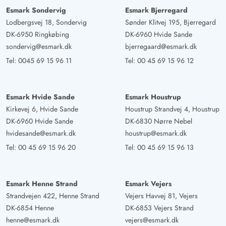
Esmark Sondervig
Esmark Bjerregard
Lodbergsvej 18, Sondervig
Sønder Klitvej 195, Bjerregard
DK-6950 Ringkøbing
DK-6960 Hvide Sande
sondervig@esmark.dk
bjerregaard@esmark.dk
Tel:
0045 69 15 96 11
Tel:
00 45 69 15 96 12
Esmark Hvide Sande
Esmark Houstrup
Kirkevej 6, Hvide Sande
Houstrup Strandvej 4, Houstrup
DK-6960 Hvide Sande
DK-6830 Nørre Nebel
hvidesande@esmark.dk
houstrup@esmark.dk
Tel:
00 45 69 15 96 20
Tel:
00 45 69 15 96 13
Esmark Henne Strand
Esmark Vejers
Strandvejen 422, Henne Strand
Vejers Havvej 81, Vejers
DK-6854 Henne
DK-6853 Vejers Strand
henne@esmark.dk
vejers@esmark.dk