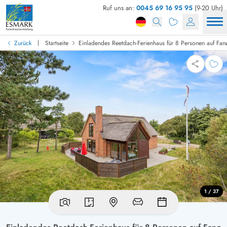
Ruf uns an:
0045 69 16 95 95
(9-20 Uhr)
|
Zurück
Startseite
Einladendes Reetdach-Ferienhaus für 8 Personen auf Fan
1 / 37