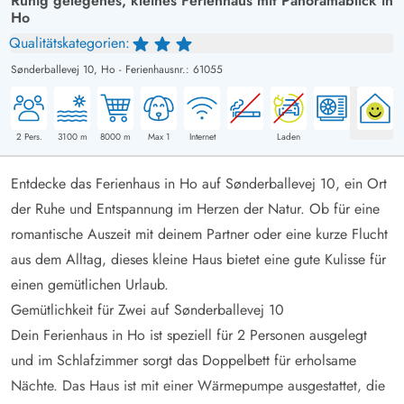
Ruhig gelegenes, kleines Ferienhaus mit Panoramablick in
Ho
Qualitätskategorien:
Sønderballevej 10,
Ho
-
Ferienhausnr.: 61055
2
Pers.
3100
m
8000
m
Max 1
Internet
Laden
Entdecke das Ferienhaus in Ho auf Sønderballevej 10, ein Ort
der Ruhe und Entspannung im Herzen der Natur. Ob für eine
romantische Auszeit mit deinem Partner oder eine kurze Flucht
aus dem Alltag, dieses kleine Haus bietet eine gute Kulisse für
einen gemütlichen Urlaub.
Gemütlichkeit für Zwei auf Sønderballevej 10
Dein Ferienhaus in Ho ist speziell für 2 Personen ausgelegt
und im Schlafzimmer sorgt das Doppelbett für erholsame
Nächte. Das Haus ist mit einer Wärmepumpe ausgestattet, die