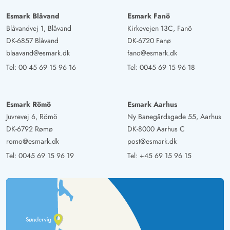
Esmark Blåvand
Esmark Fanö
Blåvandvej 1, Blåvand
Kirkevejen 13C, Fanö
DK-6857 Blåvand
DK-6720 Fanø
blaavand@esmark.dk
fano@esmark.dk
Tel:
00 45 69 15 96 16
Tel:
0045 69 15 96 18
Esmark Römö
Esmark Aarhus
Juvrevej 6, Römö
Ny Banegårdsgade 55, Aarhus
DK-6792 Rømø
DK-8000 Aarhus C
romo@esmark.dk
post@esmark.dk
Tel:
0045 69 15 96 19
Tel:
+45 69 15 96 15