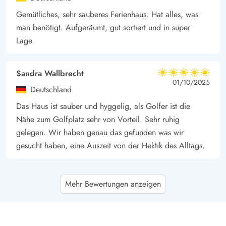
Gemütliches, sehr sauberes Ferienhaus. Hat alles, was
man benötigt. Aufgeräumt, gut sortiert und in super
Lage.
Sandra Wallbrecht
5 von 5
5 von 5
5 out of 5
01/10/2025
Deutschland
Das Haus ist sauber und hyggelig, als Golfer ist die
Nähe zum Golfplatz sehr von Vorteil. Sehr ruhig
gelegen. Wir haben genau das gefunden was wir
gesucht haben, eine Auszeit von der Hektik des Alltags.
Gast
5 von 5
Mehr Bewertungen anzeigen
5 von 5
5 out of 5
20/09/2025
Deutschland
Das Ferienhaus liegt direkt am Golfplatz. Es ist trotzdem
sehr ruhig und der Garten ist groß und uneinsichtig. Zur