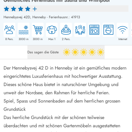
Gemütliches Ferienhaus mit Sauna und Whirlpool
Hennebysvej 42D,
Henneby
-
Ferienhausnr.: 41913
8
Pers.
3000
m
3000
m
Max 1
2
Pers.
Internet
Das sagen die Gäste
5 von 5
Der Hennebysvej 42 D in Henneby ist ein gemütliches modern
eingerichtetes Luxusferienhaus mit hochwertiger Ausstattung.
Dieses schöne Haus bietet in naturschöner Umgebung und
unweit der Nordsee, den Rahmen für herrliche Ferien.
Spiel, Spass und Sonnenbaden auf dem herrlichen grossen
Grundstück
Das herrliche Grundstück mit der schönen teilweise
überdachten und mit schönen Gartenmöbeln ausgestatteten