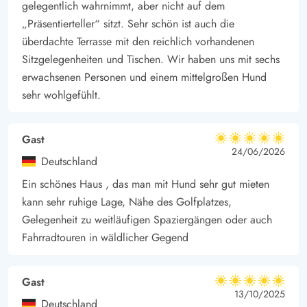
gelegentlich wahrnimmt, aber nicht auf dem
„Präsentierteller“ sitzt. Sehr schön ist auch die
überdachte Terrasse mit den reichlich vorhandenen
Sitzgelegenheiten und Tischen. Wir haben uns mit sechs
erwachsenen Personen und einem mittelgroßen Hund
sehr wohlgefühlt.
Gast
5 von 5
5 von 5
5 out of 5
24/06/2026
Deutschland
Ein schönes Haus , das man mit Hund sehr gut mieten
kann sehr ruhige Lage, Nähe des Golfplatzes,
Gelegenheit zu weitläufigen Spaziergängen oder auch
Fahrradtouren in wäldlicher Gegend
Gast
5 von 5
5 von 5
5 out of 5
13/10/2025
Deutschland