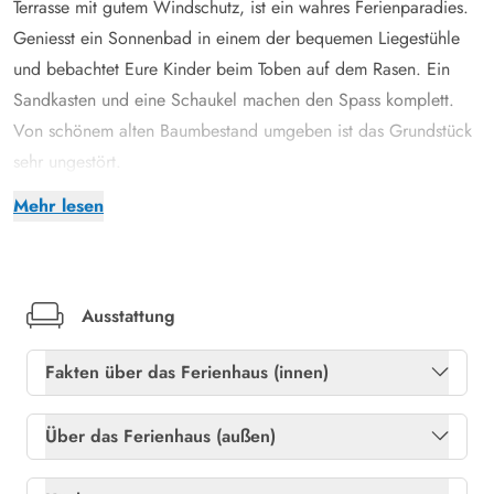
Terrasse mit gutem Windschutz, ist ein wahres Ferienparadies.
Geniesst ein Sonnenbad in einem der bequemen Liegestühle
und bebachtet Eure Kinder beim Toben auf dem Rasen. Ein
Sandkasten und eine Schaukel machen den Spass komplett.
Von schönem alten Baumbestand umgeben ist das Grundstück
sehr ungestört.
In unmittelbarer Nähe des Hauses befindet sich ein grosser 18-
Mehr lesen
Loch Golfplatz mit Greenfee, der bequem zu Fuss erreichbar
ist. Ein Reiterhof ist ebenfalls fussläufig zu erreichen.
Verwöhnprogramm und echte dänische ´Hygge´
Dieses herrliche typische dänische Ferienhaus ist mit allen
Ausstattung
erdenklichen Annehmlichkeiten ausgestattet. Nach einem
Fakten über das Ferienhaus (innen)
aktiven und ereignisreichen Strandtag kann man den Abend
mit einem Verwöhnprogramm in der Sauna und im Whirlpool,
Gratis internet
Ja
Über das Ferienhaus (außen)
vor dem knisternden Kaminofen ausklingen lassen.
Heizung: Elektroheizkörper
Ja
Der offene Wohn-und Küchenbereich ist mit modernen und
Gartenmöbel
Ja