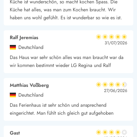
Küche ist wunderschön, so macht kochen Spass. Die
2 Km von der schönen Nordsee mit ihren schönen und breiten
Küche hat alles, was man zum Kochen braucht. Wir
Sandstränden entfernt. In Henne Strand, das Touristenort direkt
haben uns wohl gefühlt. Es ist wunderbar so wie es ist.
an der Nordsee, gibt es Bäckereien, Cafés, verschiedene
Boutique laden, Restaurants und einen Supermarkt, wo Ihr
Ralf Jeremias
5 von 5
eurem Einkaufe erledigen könnt.
5 von 5
5 out of 5
31/07/2026
Deutschland
Die übrige Gegend bietet viele Naturerlebnisse mit Heidekraut,
Das Haus war sehr schön alles was man braucht war da
Wald und Plantagen, die beim Wandern, Radfahren,
wir kommen bestimmt wieder LG Regina und Ralf
Mountainbiken, Reiten oder beim Golfen erlebt werden
können.
Matthias Voßberg
4.5 von 5
4.5 von 5
4.5 out of 5
27/06/2026
Deutschland
Das Ferienhaus ist sehr schön und ansprechend
eingerichtet. Man fühlt sich gleich gut aufgehoben
Gast
4 von 5