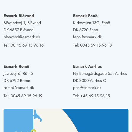
Esmark Blåvand
Esmark Fanö
Blåvandvej 1, Blåvand
Kirkevejen 13C, Fanö
DK-6857 Blåvand
DK-6720 Fanø
blaavand@esmark.dk
fano@esmark.dk
Tel:
00 45 69 15 96 16
Tel:
0045 69 15 96 18
Esmark Römö
Esmark Aarhus
Juvrevej 6, Römö
Ny Banegårdsgade 55, Aarhus
DK-6792 Rømø
DK-8000 Aarhus C
romo@esmark.dk
post@esmark.dk
Tel:
0045 69 15 96 19
Tel:
+45 69 15 96 15