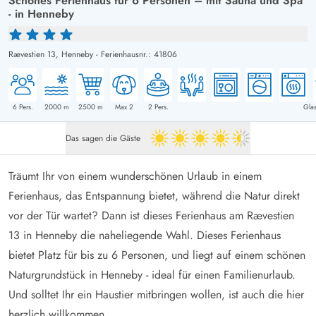
Schönes Ferienhaus für 6 Personen – mit Sauna und Spa
- in Henneby
Rævestien 13,
Henneby
-
Ferienhausnr.: 41806
6
Pers.
2000
m
2500
m
Max 2
2
Pers.
Glas
Das sagen die Gäste
4.5 von 5
Träumt Ihr von einem wunderschönen Urlaub in einem
Ferienhaus, das Entspannung bietet, während die Natur direkt
vor der Tür wartet? Dann ist dieses Ferienhaus am Rævestien
13 in Henneby die naheliegende Wahl. Dieses Ferienhaus
bietet Platz für bis zu 6 Personen, und liegt auf einem schönen
Naturgrundstück in Henneby - ideal für einen Familienurlaub.
Und solltet Ihr ein Haustier mitbringen wollen, ist auch die hier
herzlich willkommen.