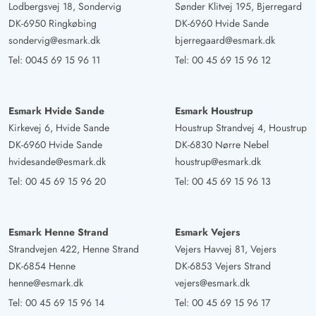
Lodbergsvej 18, Sondervig
Sønder Klitvej 195, Bjerregard
DK-6950 Ringkøbing
DK-6960 Hvide Sande
sondervig@esmark.dk
bjerregaard@esmark.dk
Tel:
0045 69 15 96 11
Tel:
00 45 69 15 96 12
Esmark Hvide Sande
Esmark Houstrup
Kirkevej 6, Hvide Sande
Houstrup Strandvej 4, Houstrup
DK-6960 Hvide Sande
DK-6830 Nørre Nebel
hvidesande@esmark.dk
houstrup@esmark.dk
Tel:
00 45 69 15 96 20
Tel:
00 45 69 15 96 13
Esmark Henne Strand
Esmark Vejers
Strandvejen 422, Henne Strand
Vejers Havvej 81, Vejers
DK-6854 Henne
DK-6853 Vejers Strand
henne@esmark.dk
vejers@esmark.dk
Tel:
00 45 69 15 96 14
Tel:
00 45 69 15 96 17