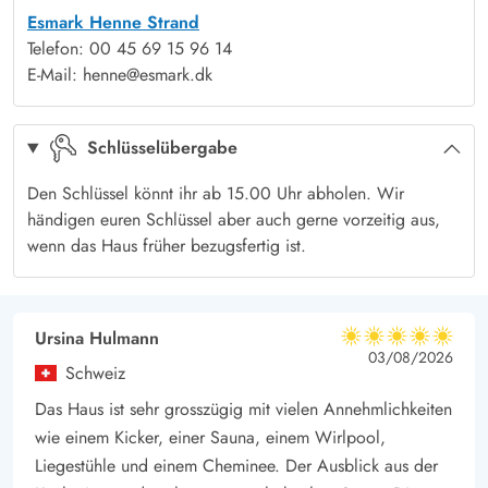
Esmark Henne Strand
ausgestattet, beide mit Fußbodenheizung. Und vor allem in
Telefon: 00 45 69 15 96 14
einem Badezimmer könnt Ihr entspannende Momente
E-Mail: henne@esmark.dk
genießen, sowohl in der Wärme des sprudelnden Wassers des
Whirlpools als auch in der Sauna des Ferienhauses.
Schlüsselübergabe
Dieses Ferienhaus verfügt über eine Waschmaschine als auch
ein Trockner, die sich während Ihres Aufenthalts um euere
Den Schlüssel könnt ihr ab 15.00 Uhr abholen. Wir
Wäsche kümmern können.
händigen euren Schlüssel aber auch gerne vorzeitig aus,
Schöne Terrasse mit Gartenmöbeln, Sonnenliegen und Grill
wenn das Haus früher bezugsfertig ist.
Der großen, teilweise überdeckten Terrasse ermöglicht es euch
eine Stelle zu finden, wo Ihr euch in den bequemen
Gartenmöbeln und Sonnenliegen zurücklehnen könnt, während
Ursina Hulmann
5 von 5
5 von 5
5 out of 5
03/08/2026
Ihr die Sonne und die frische Luft genießt. Abends könnt Ihr
Schweiz
euch auf der Terrasse versammeln, während Ihr euch ein
Das Haus ist sehr grosszügig mit vielen Annehmlichkeiten
köstliches Abendessen auf dem Gasgrill zubereitet.
wie einem Kicker, einer Sauna, einem Wirlpool,
Nah an der Nordsee
Liegestühle und einem Cheminee. Der Ausblick aus der
Das Ferienhaus am Rævestien 13 befindet sich in Henneby, nur