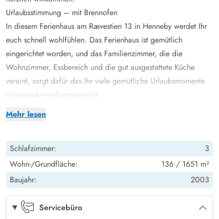
Urlaubsstimmung – mit Brennofen
In diesem Ferienhaus am Rævestien 13 in Henneby werdet Ihr
euch schnell wohlfühlen. Das Ferienhaus ist gemütlich
eingerichtet worden, und das Familienzimmer, die die
Wohnzimmer, Essbereich und die gut ausgestattete Küche
vereint, sorgt dafür das Ihr viele gemütliche Urlaubsmomente
miteinander verbringen wird.
Neben dem Holzofen, der die gemütliche Wärme im
Mehr lesen
Alltagsraum verteilt, werden die Fußbodenheizung und die
energiesparende Wärmepumpe für eine angenehme
Schlafzimmer:
3
Temperatur im gesamten Ferienhaus sorgen.
Nach einem wunderschönen Urlaubstag könnt Ihr in den 3
Wohn-/Grundfläche:
136 / 1651 m²
Schlafzimmern des Ferienhauses eine geruhsame Nacht
Baujahr:
2003
genießen.
Erholung – mit Spa und Sauna
Servicebüro
Das Ferienhaus ist mit 2 helle und moderne Badezimmer