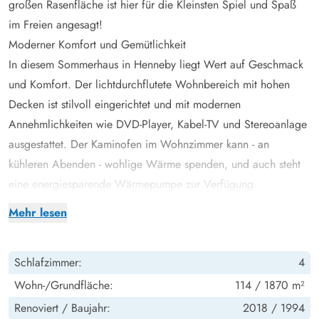
großen Rasenfläche ist hier für die Kleinsten Spiel und Spaß
im Freien angesagt!
Moderner Komfort und Gemütlichkeit
In diesem Sommerhaus in Henneby liegt Wert auf Geschmack
und Komfort. Der lichtdurchflutete Wohnbereich mit hohen
Decken ist stilvoll eingerichtet und mit modernen
Annehmlichkeiten wie DVD-Player, Kabel-TV und Stereoanlage
ausgestattet. Der Kaminofen im Wohnzimmer kann - an
kühleren Abenden - wohlige Wärme spenden, und auch steht
eine energiesparende Wärmepumpe zur Verfügung.
Neben einer voll ausgestatteten Küche mit Spülmaschine, sind
Mehr lesen
auch Waschmaschine und Trockner vorhanden, damit ihr zu
jeder Zeit eure Wäsche auffrischen könnt.
Schlafzimmer:
4
Wohlfühlen - mit Spa & Sauna
Mit insgesamt 4 einladenden Schlafzimmern und 2
Wohn-/Grundfläche:
114 / 1870 m²
Badezimmer, beide mit eingelegter Fußbodenheizung, gibt es
Renoviert /
Baujahr:
2018 /
1994