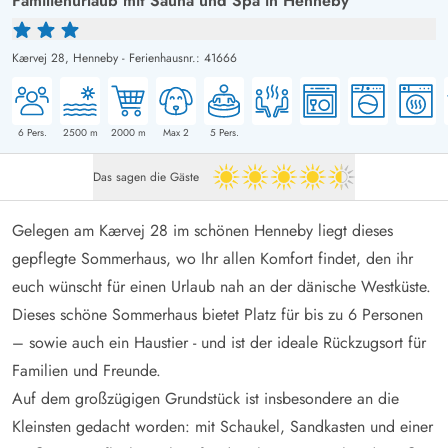
Familienurlaub mit Sauna und Spa in Henneby
Kærvej 28,
Henneby
-
Ferienhausnr.: 41666
6
Pers.
2500
m
2000
m
Max 2
5
Pers.
Das sagen die Gäste
4.5 von 5
Gelegen am Kærvej 28 im schönen Henneby liegt dieses
gepflegte Sommerhaus, wo Ihr allen Komfort findet, den ihr
euch wünscht für einen Urlaub nah an der dänische Westküste.
Dieses schöne Sommerhaus bietet Platz für bis zu 6 Personen
– sowie auch ein Haustier - und ist der ideale Rückzugsort für
Familien und Freunde.
Auf dem großzügigen Grundstück ist insbesondere an die
Kleinsten gedacht worden: mit Schaukel, Sandkasten und einer