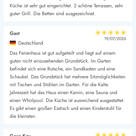
neben vielen anderen Angeboten auch die Möglichkeit zu
Küche ist sehr gut eingerichtet. 2 schöne Terrassen, sehr
Wandern, Radfahren und Mountainbiken. Und wie wäre es, die
guter Grill. Die Betten sind ausgezeichnet.
aufregende Natur vom Pferderücken aus zu betrachten? Der
örtliche Reiterhof bietet sowohl geführte Touren durch de
Gast
5 von 5
Plantage, als auch zum Strand an - für jedes Alter und jedes
5 von 5
5 out of 5
19/07/2026
Deutschland
reiterliche Niveau. Darüber hinaus ist es möglich, den
Das Ferienhaus ist gut aufgeteilt und liegt auf einem
Golfschläger auf dem örtlichen Golfplatz zu schwingen, wo
guten nicht einzusehenden Grundstück. Im Garten
Golfunterricht erworben werden kann.
befindet sich eine Rutsche, ein Sandkasten und eine
Dank der CEE-Kombistecker (relevantes Kabel ist mitzubringen)
Schaukel. Das Grundstück hat mehrere Sitzmöglichkeiten
für E-Autos ist auch für nachhaltige Mobilität gesorgt.
mit Tischen und Stühlen im Garten. Für die Kalte
Einkaufsmöglichkeiten sind nur 2000 Meter entfernt und
Jahreszeit hat das Haus einen Kamin, eine Sauna und
versorgen euch mit allem, was Ihr für einen gelungenen Urlaub
einen Whirlpool. Die Küche ist ausreichend ausgestattet.
benötigt: Henne Strand ist ein kleiner Touristenort, direkt an der
Es gibt einen großen Esstisch und einen Kinderstuhl für
schönen Nordsee und seinem schönen Sandstrand, mit
die kleinsten.
mehreren Geschäften und verschiedene Restaurants, die für
jeden Geschmack etwas bieten.
Gesa Kay