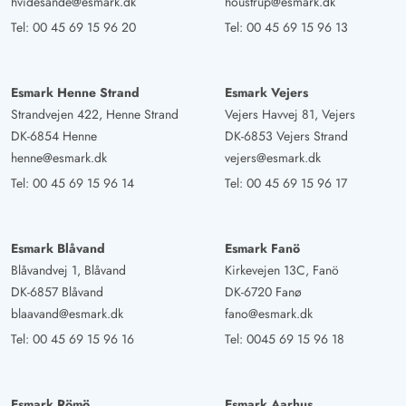
hvidesande@esmark.dk
houstrup@esmark.dk
Tel:
00 45 69 15 96 20
Tel:
00 45 69 15 96 13
Esmark Henne Strand
Esmark Vejers
Strandvejen 422, Henne Strand
Vejers Havvej 81, Vejers
DK-6854 Henne
DK-6853 Vejers Strand
henne@esmark.dk
vejers@esmark.dk
Tel:
00 45 69 15 96 14
Tel:
00 45 69 15 96 17
Esmark Blåvand
Esmark Fanö
Blåvandvej 1, Blåvand
Kirkevejen 13C, Fanö
DK-6857 Blåvand
DK-6720 Fanø
blaavand@esmark.dk
fano@esmark.dk
Tel:
00 45 69 15 96 16
Tel:
0045 69 15 96 18
Esmark Römö
Esmark Aarhus