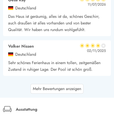
5 von 5
5 von 5
5 out of 5
11/07/2026
Deutschland
Das Haus ist geräumig, alles ist da, schönes Geschirr,
auch draußen ist alles vorhanden und von bester
Qualität. Wir haben uns rundum wohlgefühlt.
Volker Nissen
4 von 5
4 von 5
4 out of 5
02/11/2025
Deutschland
Sehr schönes Ferienhaus in einem tollen, zeitgemäßen
Zustand in ruhiger Lage. Der Pool ist schön groß.
Gast
4.5 von 5
Mehr Bewertungen anzeigen
4.5 von 5
4.5 out of 5
09/09/2025
Deutschland
Sehr schönes Haus, 2 tolle Terrassen m. Polstern für die
Stühle, Sonnenschirm, Grill, Spielmöglichkeiten für
Ausstattung