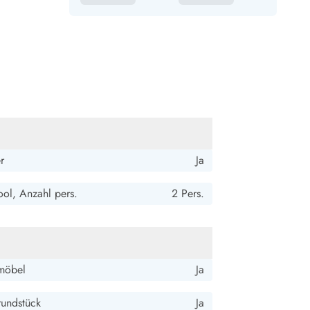
r
Ja
ol, Anzahl pers.
2 Pers.
möbel
Ja
rundstück
Ja