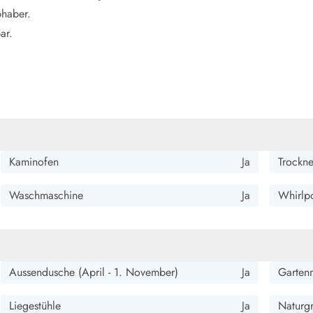
bhaber.
ar.
Kaminofen
Ja
Trockne
Waschmaschine
Ja
Whirlpo
Aussendusche (April - 1. November)
Ja
Garten
Liegestühle
Ja
Naturg