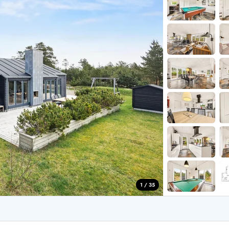
aus für 2 Personen
Ferienhäuser im
aus für 4 Personen
Ferienhäuser üb
aus für 6 Personen
Ferienhäuser übe
ande
Ferienhäuser Sondervig
äuser Ho
Ferienhäuser in
äuser Houstrup
Ferienhäuser R
äuser Houvig
Ferienhäuser am
user auf Holmsland Klit
Ferienhäuser So
äuser in Holmsland
Ferienhäuser Sk
äuser Hvide Sande
Ferienhäuser in
äuser Jegum
Ferienhäuser Ved
äuser Klegod
Ferienhäuser Vej
äuser Lodbjerg Hede
Ferienhäuser Ve
user Nr. Lyngvig
1 / 35
e bei uns