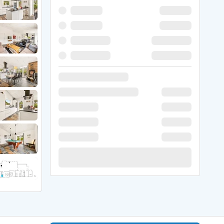
 Winter
er Weihnachten
r Silvester
 Nymindegab
ömö
 Ringköbing Fjord
ndervig
odbjerge
 Thorsminde
erso Klit
ers Strand
ster Husby