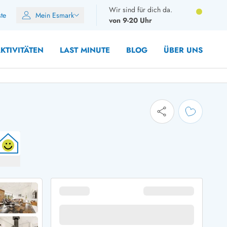
Wir sind für dich da.
ste
Mein Esmark
von 9-20 Uhr
KTIVITÄTEN
LAST MINUTE
BLOG
ÜBER UNS
8 Personen
10 Personen
12 Personen
14 Personen
Gruppen
Frühjahr
m Sommer
Herbst