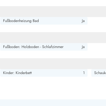
smark Blavand
Esmark Vejers
Esmark Henne
Esmark Römö
Esmark Hv
Fußbodenheizung Bad
Ja
Fußboden: Holzboden - Schlafzimmer
Ja
Kinder: Kinderbett
1
Schauk