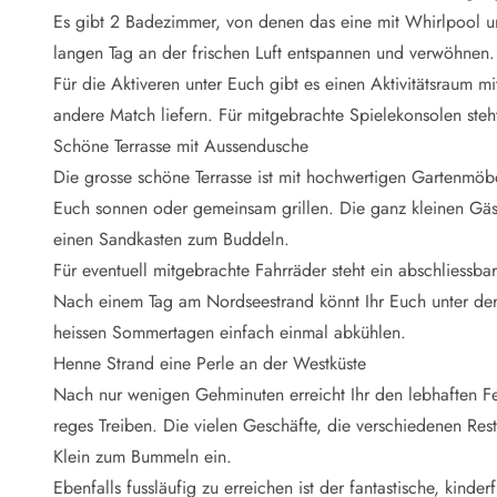
Naturschutz
Es gibt 2 Badezimmer, von denen das eine mit Whirlpool un
Webcam Dänemark
langen Tag an der frischen Luft entspannen und verwöhnen.
Ferienhauskatalog
Fotowettbewerb
Für die Aktiveren unter Euch gibt es einen Aktivitätsraum mi
Karte
andere Match liefern. Für mitgebrachte Spielekonsolen steh
Vorteile bei uns
Schöne Terrasse mit Aussendusche
Reisecurity
Die grosse schöne Terrasse ist mit hochwertigen Gartenmöbe
Esmark KidsVIP
Euch sonnen oder gemeinsam grillen. Die ganz kleinen Gäst
Esmark VIP - Partnervorteile und Rabatte
einen Sandkasten zum Buddeln.
Preisgarantie
Keine Kaution
Für eventuell mitgebrachte Fahrräder steht ein abschliess
Gästebewertungen
Nach einem Tag am Nordseestrand könnt Ihr Euch unter d
Gratis WLAN
heissen Sommertagen einfach einmal abkühlen.
Rabatt
Henne Strand eine Perle an der Westküste
We love people
Nach nur wenigen Gehminuten erreicht Ihr den lebhaften Fer
reges Treiben. Die vielen Geschäfte, die verschiedenen Res
Freizeit
Esmark VIP Partnervorteile
Klein zum Bummeln ein.
Esmark KidsVIP
Ebenfalls fussläufig zu erreichen ist der fantastische, kind