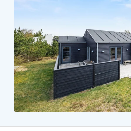
Ferienhäuser mit Whirlpool
Ferienh
Ferienhäuser mit Freitagswechsel
Ferienh
Ferienhäuser mit Samstagswechsel
Ferienh
Ferienhäuser Bjerregard
Ferienhäuser Blavand
Ferienhäuser Hvide S
Ferienhäuser Argab
Ferienh
Ferienhäuser in Arrild
Ferienh
Ferienhäuser Bjerregard
Ferienh
Ferienhäuser Blavand
Ferienhä
Ferienhäuser Bork Havn
Ferienh
Ferienhäuser Fjand
Ferienh
Ferienhäuser Fanö
Ferienh
Ferienhäuser Graerup Strand
Ferienh
Ferienhäuser Haurvig
Ferienh
Ferienhäuser Henne Strand
Ferienhä
Esmark Reisecurity
Esmark KidsVIP
Esmark VIP Partnervorteile
Vorteil
Praktische Informationen