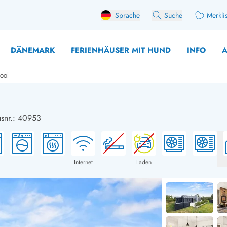
Sprache
Suche
Merkli
DÄNEMARK
FERIENHÄUSER MIT HUND
INFO
A
pool
usnr.: 40953
 mit Hund
äuser mit Sonntagswechsel
Ferienhaus für 
user für Angler
Ferienhaus für 
user mit Aktivitätsraum
Ferienhaus für 
Internet
Laden
user mit Ladestation (E-Auto)
Ferienhaus für 
äuser mit Kaminofen
Ferienhaus für 
user mit Kindern
Ferienhäuser im 
rienhäuser
Ferienhäuser i
äuser mit Nebensaionrabatt
Ferienhäuser im 