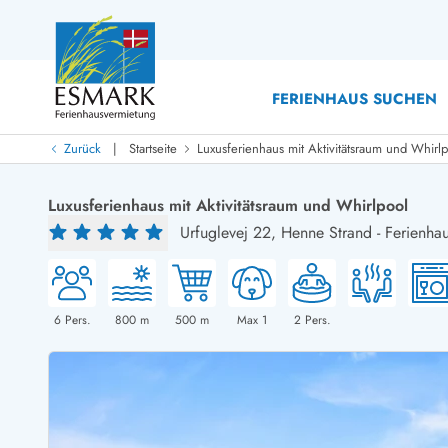
FERIENHAUS SUCHEN
|
Zurück
Startseite
Luxusferienhaus mit Aktivitätsraum und Whirl
Last Minute
Last Minute
Luxusferienhaus mit Aktivitätsraum und Whirlpool
Neu bei uns!
Urfuglevej 22,
Henne Strand
-
Ferienha
Neue Ferienhäuser bei ESMARK
Ferienhäuser mit Pool
Ferienhäuser
Neurenovierte Ferienhäuser
Ferienh
Ferienhäuser mit Endreinigung inklusive
Ferienhä
Ferienhäuser dicht am Strand
Ferienhä
6
Pers.
800
m
500
m
Max 1
2
Pers.
Ferienhäuser mit Internet
Ferienhä
Ferienhäuser neu gebaut
Ferienh
Ferienhäuser mit Sauna
Ferienhä
Ferienhäuser Nicht-Raucher
Luxus Fe
Ferienhäuser mit Aussicht
Ferienh