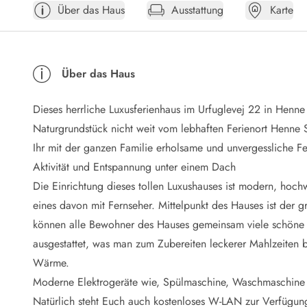
Über das Haus
Ausstattung
Karte
Öffnungszeiten
Anreise
Abreise
Ferienhaus ABC
Über das Haus
Häufige Fragen zur Buchung
Nebenkosten (Strom, Wasser usw...)
Dieses herrliche Luxusferienhaus im Urfuglevej 22 in Henne 
Verleihservice
Reisescheckliste
Naturgrundstück nicht weit vom lebhaften Ferienort Henne 
Endreinigung
Ihr mit der ganzen Familie erholsame und unvergessliche Fe
Gutschein
Aktivität und Entspannung unter einem Dach
Frühbucher
Die Einrichtung dieses tollen Luxushauses ist modern, hoch
Mietbedingungen
eines davon mit Fernseher. Mittelpunkt des Hauses ist der 
Info
können alle Bewohner des Hauses gemeinsam viele schöne 
Reiseführer Dänemark
Tipps für Urlaub in Dänemark
ausgestattet, was man zum Zubereiten leckerer Mahlzeiten 
Wetter in Dänemark
Wärme.
Saisonzeiten
Moderne Elektrogeräte wie, Spülmaschine, Waschmaschine un
Badesicherheit im Meer
Natürlich steht Euch auch kostenloses W-LAN zur Verfügun