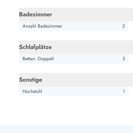
Esmark Bjerregard
Esmark Sondervig
Esmark Houstrup
Esmark Fanö
E
Kontakt & Öffnungszeiten
Badezimmer
Qualität seit 1965
Über uns
Anzahl Badezimmer
2
Nachhaltigkeit
Das sagen unsere Gäste
Newsletter
Schlafplätze
Sponsoren - Esmark unterstützt
Mietbedingungen
Betten: Doppelt
3
Datenschutzerklärung
Impressum
Sonstige
Presse
Hochstuhl
1