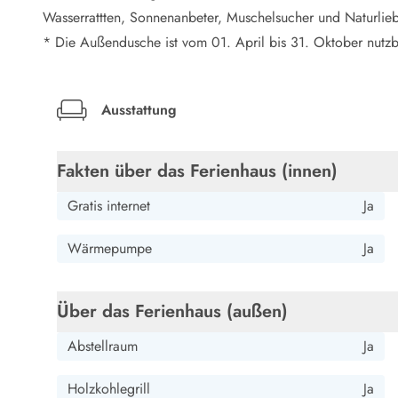
LEGOLAND® Rabatt
Wasserrattten, Sonnenanbeter, Muschelsucher und Naturlie
Urlaub mit Kindern
* Die Außendusche ist vom 01. April bis 31. Oktober nutzb
Urlaub mit Hund
Urlaub am Strand
Urlaub in der Natur
Ausstattung
Finde Bernstein am Strand
Indoorspielländer in Dänemark
Zoos und Tierparks in Dänemark
Fakten über das Ferienhaus (innen)
Freizeitparks in Dänemark
Sport
Gratis internet
Ja
Angeln in Dänemark
Bowling in Dänemark
Wärmepumpe
Ja
Minigolf spielen in Dänemark
Schwimmhallen und Badeländer
Golfen in Dänemark
Über das Ferienhaus (außen)
Fitnesscenter in Dänemark
Abstellraum
Ja
Fahrradfahren in Dänemark
Reiten in Dänemark
Holzkohlegrill
Ja
Surfen in Dänemark