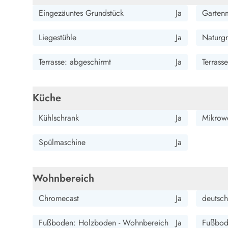
Wandern in Dänemark
Eingezäuntes Grundstück
Ja
Garten
Wasserski in Dänemark
Segeln in Dänemark
Liegestühle
Ja
Naturgr
Kultur in Dänemark
Historische Museen
Terrasse: abgeschirmt
Ja
Terrass
Sehenswürdigkeiten
Kunstmuseen
Kunsthandwerk und Galerien
Küche
Essen und Trinken
Kühlschrank
Ja
Mikrow
Einkaufen und Shopping
Weihnachten in Dänemark
Spülmaschine
Ja
Heiraten in Dänemark
Wikinger in Dänemark
Hygge
Wohnbereich
Pyt
Chromecast
Ja
deutsch
Fußboden: Holzboden - Wohnbereich
Ja
Fußbode