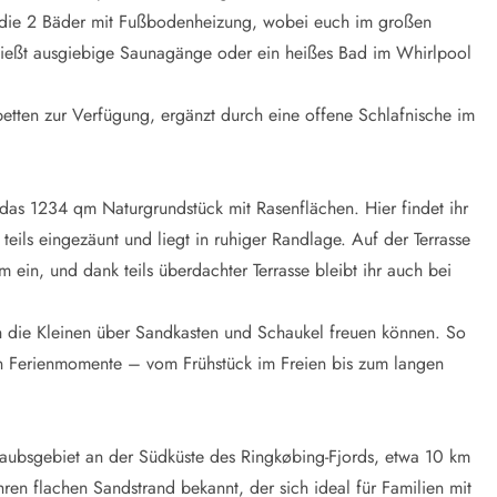
h die 2 Bäder mit Fußbodenheizung, wobei euch im großen
ießt ausgiebige Saunagänge oder ein heißes Bad im Whirlpool
tten zur Verfügung, ergänzt durch eine offene Schlafnische im
das 1234 qm Naturgrundstück mit Rasenflächen. Hier findet ihr
teils eingezäunt und liegt in ruhiger Randlage. Auf der Terrasse
ein, und dank teils überdachter Terrasse bleibt ihr auch bei
h die Kleinen über Sandkasten und Schaukel freuen können. So
en Ferienmomente – vom Frühstück im Freien bis zum langen
Urlaubsgebiet an der Südküste des Ringkøbing-Fjords, etwa 10 km
hren flachen Sandstrand bekannt, der sich ideal für Familien mit