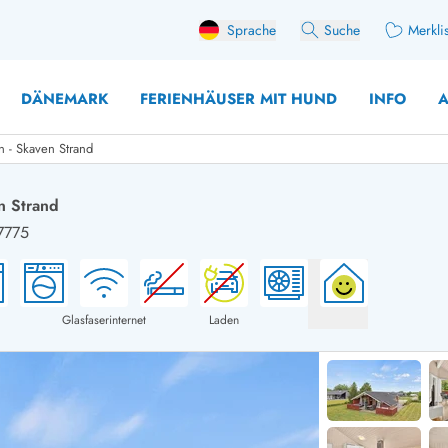
Sprache
Suche
Merkli
DÄNEMARK
FERIENHÄUSER MIT HUND
INFO
A
 - Skaven Strand
n Strand
37775
 mit Hund
äuser mit Sonntagswechsel
Ferienhaus für 
user für Angler
Ferienhaus für 
user mit Aktivitätsraum
Ferienhaus für 
Glasfaserinternet
Laden
user mit Ladestation (E-Auto)
Ferienhaus für 
äuser mit Kaminofen
Ferienhaus für 
user mit Kindern
Ferienhäuser im 
rienhäuser
Ferienhäuser i
äuser mit Nebensaionrabatt
Ferienhäuser im 