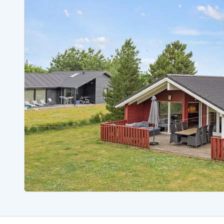
Ferienhäuser mit Whirlpool
Ferienh
Ferienhäuser mit Freitagswechsel
Ferienh
Ferienhäuser mit Samstagswechsel
Ferienh
Ferienhäuser Bjerregard
Ferienhäuser Blavand
Ferienhäuser Hvide S
Ferienhäuser Argab
Ferienh
Ferienhäuser in Arrild
Ferienh
Ferienhäuser Bjerregard
Ferienh
Ferienhäuser Blavand
Ferienhä
Ferienhäuser Bork Havn
Ferienh
Ferienhäuser Fjand
Ferienh
Ferienhäuser Fanö
Ferienh
Ferienhäuser Graerup Strand
Ferienh
Ferienhäuser Haurvig
Ferienh
Ferienhäuser Henne Strand
Ferienhä
Esmark Reisecurity
Esmark KidsVIP
Esmark VIP Partnervorteile
Vorteil
Praktische Informationen