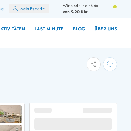
Wir sind für dich da.
ste
Mein Esmark
von 9-20 Uhr
KTIVITÄTEN
LAST MINUTE
BLOG
ÜBER UNS
8 Personen
10 Personen
12 Personen
14 Personen
Gruppen
Frühjahr
m Sommer
Herbst