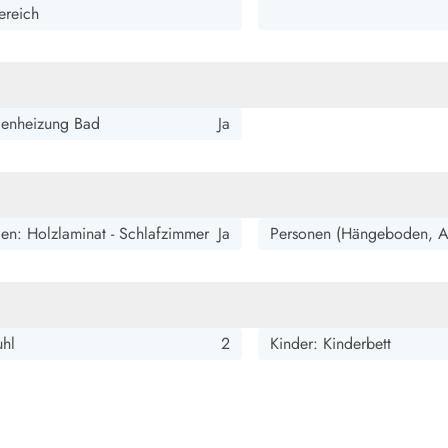
smark Blavand
Esmark Vejers
Esmark Henne
Esmark Römö
Esmark Hv
reich
enheizung Bad
Ja
n: Holzlaminat - Schlafzimmer
Ja
Personen (Hängeboden, A
uhl
2
Kinder: Kinderbett