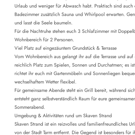
Naturschutz
Urlaub und weniger für Abwasch habt. Praktisch sind auc
Webcam Dänemark
Badezimmer zusätzlich Sauna und Whirlpool erwarten. Gen
Ferienhauskatalog
Fotowettbewerb
und lasst die Seele baumeln.
Karte
Für die Nachtruhe stehen euch 3 Schlafzimmer mit Doppelbe
Vorteile bei uns
Wohnbereich für 2 Personen.
Reisecurity
Viel Platz auf eingezäuntem Grundstück & Terrasse
Esmark KidsVIP
Vom Wohnbereich aus gelangt ihr auf die Terrasse und auf 
Esmark VIP - Partnervorteile und Rabatte
reichlich Platz zum Spielen, Sonnen und Durchatmen; es ist 
Preisgarantie
Keine Kaution
richtet ihr euch mit Gartenmöbeln und Sonnenliegen bequem 
Gästebewertungen
wechselhaftem Wetter flexibel.
Gratis WLAN
Für gemeinsame Abende steht ein Grill bereit, während sic
Rabatt
entsteht ganz selbstverständlich Raum für eure gemeinsam
We love people
Sommerabend.
Umgebung & Aktivitäten rund um Skaven Strand
Freizeit
Esmark VIP Partnervorteile
Skaven Strand ist ein reizvolles und familienfreundliches 
Esmark KidsVIP
von der Stadt Tarm entfernt. Die Gegend ist besonders für i