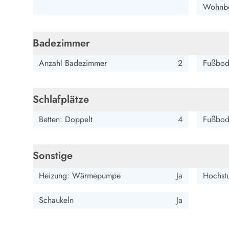
Esmark Bjerregard
Esmark Sondervig
Esmark Houstrup
Esmark Fanö
E
Wohnbe
Kontakt & Öffnungszeiten
Qualität seit 1965
Über uns
Badezimmer
Nachhaltigkeit
Das sagen unsere Gäste
Anzahl Badezimmer
2
Fußbod
Newsletter
Sponsoren - Esmark unterstützt
Schlafplätze
Mietbedingungen
Datenschutzerklärung
Betten: Doppelt
4
Fußbode
Impressum
Presse
Sonstige
Heizung: Wärmepumpe
Ja
Hochst
Schaukeln
Ja