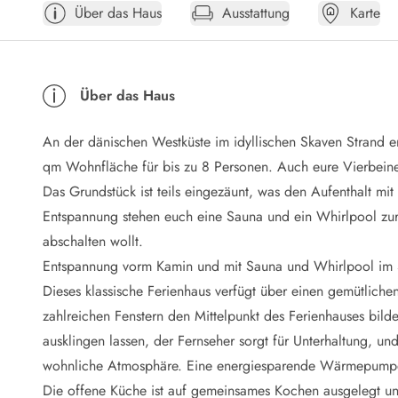
Über das Haus
Ausstattung
Karte
Öffnungszeiten
Anreise
Abreise
Ferienhaus ABC
Über das Haus
Häufige Fragen zur Buchung
Nebenkosten (Strom, Wasser usw...)
An der dänischen Westküste im idyllischen Skaven Strand e
Verleihservice
Reisescheckliste
qm Wohnfläche für bis zu 8 Personen. Auch eure Vierbeine
Endreinigung
Das Grundstück ist teils eingezäunt, was den Aufenthalt 
Gutschein
Entspannung stehen euch eine Sauna und ein Whirlpool zur
Frühbucher
abschalten wollt.
Mietbedingungen
Entspannung vorm Kamin und mit Sauna und Whirlpool im 
Info
Dieses klassische Ferienhaus verfügt über einen gemütlic
Reiseführer Dänemark
Tipps für Urlaub in Dänemark
zahlreichen Fenstern den Mittelpunkt des Ferienhauses bil
Wetter in Dänemark
ausklingen lassen, der Fernseher sorgt für Unterhaltung, 
Saisonzeiten
wohnliche Atmosphäre. Eine energiesparende Wärmepumpe 
Badesicherheit im Meer
Die offene Küche ist auf gemeinsames Kochen ausgelegt und 