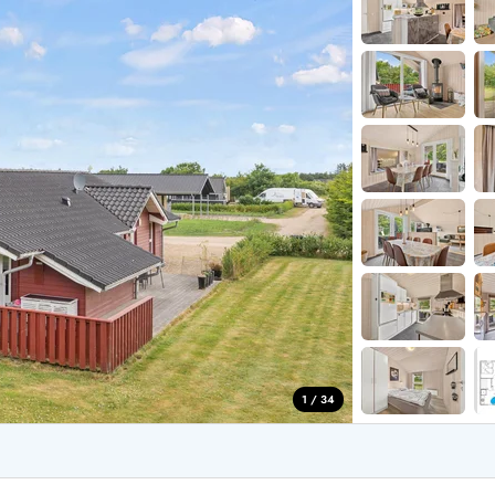
aus für 2 Personen
Ferienhäuser im
aus für 4 Personen
Ferienhäuser üb
aus für 6 Personen
Ferienhäuser übe
ande
Ferienhäuser Sondervig
äuser Ho
Ferienhäuser in
äuser Houstrup
Ferienhäuser R
äuser Houvig
Ferienhäuser am
user auf Holmsland Klit
Ferienhäuser So
äuser in Holmsland
Ferienhäuser Sk
äuser Hvide Sande
Ferienhäuser in
äuser Jegum
Ferienhäuser Ved
äuser Klegod
Ferienhäuser Vej
äuser Lodbjerg Hede
Ferienhäuser Ve
user Nr. Lyngvig
1 / 34
e bei uns