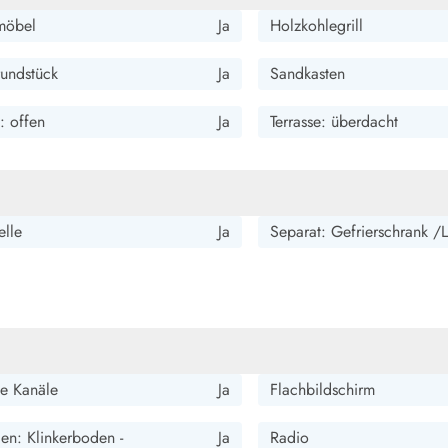
möbel
Ja
Holzkohlegrill
undstück
Ja
Sandkasten
e: offen
Ja
Terrasse: überdacht
elle
Ja
Separat: Gefrierschrank /L
e Kanäle
Ja
Flachbildschirm
n: Klinkerboden -
Ja
Radio