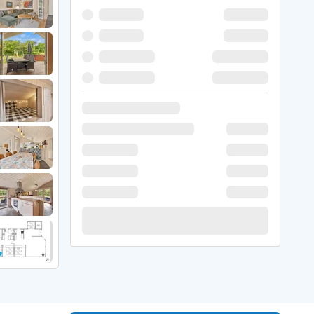
 Winter
er Weihnachten
r Silvester
 Nymindegab
ömö
 Ringköbing Fjord
ndervig
odbjerge
 Thorsminde
erso Klit
ers Strand
ster Husby