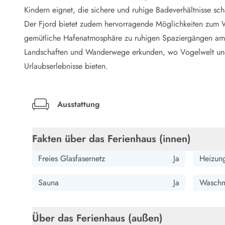
LEGOLAND® Rabatt
Kindern eignet, die sichere und ruhige Badeverhältnisse sch
Urlaub mit Kindern
Der Fjord bietet zudem hervorragende Möglichkeiten zum W
Urlaub mit Hund
gemütliche Hafenatmosphäre zu ruhigen Spaziergängen am 
Urlaub am Strand
Landschaften und Wanderwege erkunden, wo Vogelwelt und
Urlaub in der Natur
Finde Bernstein am Strand
Urlaubserlebnisse bieten.
Indoorspielländer in Dänemark
Zoos und Tierparks in Dänemark
Freizeitparks in Dänemark
Ausstattung
Sport
Angeln in Dänemark
Fakten über das Ferienhaus (innen)
Bowling in Dänemark
Minigolf spielen in Dänemark
Freies Glasfasernetz
Ja
Heizung
Schwimmhallen und Badeländer
Golfen in Dänemark
Sauna
Ja
Waschm
Fitnesscenter in Dänemark
Fahrradfahren in Dänemark
Reiten in Dänemark
Über das Ferienhaus (außen)
Surfen in Dänemark