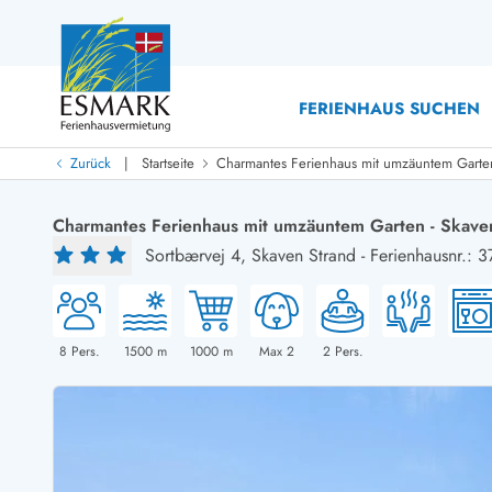
FERIENHAUS SUCHEN
|
Zurück
Startseite
Charmantes Ferienhaus mit umzäuntem Garten
Last Minute
Last Minute
Charmantes Ferienhaus mit umzäuntem Garten - Skave
Neu bei uns!
Sortbærvej 4,
Skaven Strand
-
Ferienhausnr.: 
Neue Ferienhäuser bei ESMARK
Ferienhäuser mit Pool
Ferienhäuser
Neurenovierte Ferienhäuser
Ferienh
Ferienhäuser mit Endreinigung inklusive
Ferienhä
Ferienhäuser dicht am Strand
Ferienhä
8
Pers.
1500
m
1000
m
Max 2
2
Pers.
Ferienhäuser mit Internet
Ferienhä
Ferienhäuser neu gebaut
Ferienh
Ferienhäuser mit Sauna
Ferienhä
Ferienhäuser Nicht-Raucher
Luxus Fe
Ferienhäuser mit Aussicht
Ferienh