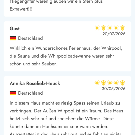
Fliegengitter wären glauben wir ein Stern plus
Extrawert!!!
Gast
5 von 5
5 von 5
5 out of 5
20/07/2026
Deutschland
Wirklich ein Wunderschönes Ferienhaus, der Whirpool,
die Sauna und die Whirpoolbadewanne waren sehr
schön und sehr Sauber.
Annika Roselieb-Heuck
5 von 5
5 von 5
5 out of 5
30/05/2026
Deutschland
In diesem Haus macht es riesig Spass seinen Urlaub zu
verbringen. Der Außen Wirpool ist ein Traum. Das Haus
heitzt sich sehr auf und speichert die Wärme. Diese
könnte dann im Hochsommer sehr warm werden.
Ausgestattet ist das Haus sehr gut und es fehlt an nichts.