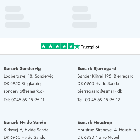
Harald Niklasdotter
5 von 5
5 von 5
5 out of 5
23/10/2024
Deutschland
Das Ferienhaus war sehr Sauber und machte einen
schönen Eindruck.Es sind ein paar Sachen die schon in
die Jahre gekommen sind wo man mal überlegen sollte
sie mal zu erneuern.
Esmark Sondervig
Esmark Bjerregard
Lodbergsvej 18, Sondervig
Sønder Klitvej 195, Bjerregard
Reinhild Tümmers-gerrits
DK-6950 Ringkøbing
DK-6960 Hvide Sande
5 von 5
5 von 5
5 out of 5
14/09/2024
sondervig@esmark.dk
bjerregaard@esmark.dk
Deutschland
Tel:
0045 69 15 96 11
Tel:
00 45 69 15 96 12
Schön gelegenes Ferienhaus mit Aussenwhirlpool und
Sauna. Küche ist mit allem ausgestattet was man braucht.
Wir würden es wieder buchen
Esmark Hvide Sande
Esmark Houstrup
Kirkevej 6, Hvide Sande
Houstrup Strandvej 4, Houstrup
DK-6960 Hvide Sande
DK-6830 Nørre Nebel