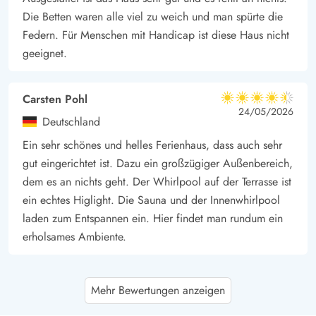
Die Betten waren alle viel zu weich und man spürte die
Federn. Für Menschen mit Handicap ist diese Haus nicht
geeignet.
Carsten Pohl
4.5 von 5
4.5 von 5
4.5 out of 5
24/05/2026
Deutschland
Ein sehr schönes und helles Ferienhaus, dass auch sehr
gut eingerichtet ist. Dazu ein großzügiger Außenbereich,
dem es an nichts geht. Der Whirlpool auf der Terrasse ist
ein echtes Higlight. Die Sauna und der Innenwhirlpool
laden zum Entspannen ein. Hier findet man rundum ein
erholsames Ambiente.
Nicole Henke
4.5 von 5
Mehr Bewertungen anzeigen
4.5 von 5
4.5 out of 5
11/05/2026
Deutschland