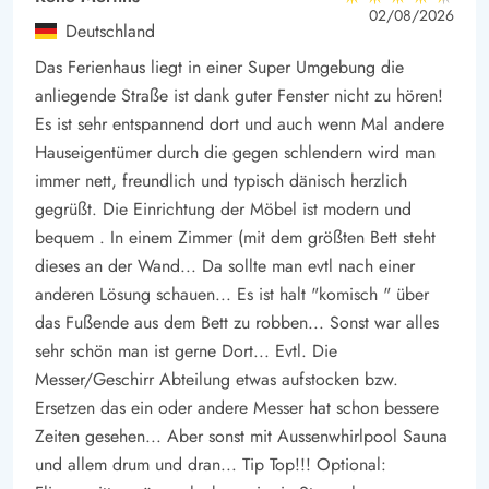
4.5 von 5
4.5 von 5
4.5 out of 5
02/08/2026
Ringkøbing Fjord sehr flach ist, bietet sich auch
Deutschland
für Neubeginner eine gute Möglichkeit, erste Versuche zu
Das Ferienhaus liegt in einer Super Umgebung die
unternehmen.
anliegende Straße ist dank guter Fenster nicht zu hören!
Einkaufsmöglichkeiten findet ihr im örtlichen Supermarkt oder
Es ist sehr entspannend dort und auch wenn Mal andere
alternativ in den umliegenden
Hauseigentümer durch die gegen schlendern wird man
immer nett, freundlich und typisch dänisch herzlich
Städten Nørre Nebel, Tarm und Skjern. Auch die Nordsee ist
gegrüßt. Die Einrichtung der Möbel ist modern und
mit dem Auto schnell erreicht. Freut euch auf entspannende
bequem . In einem Zimmer (mit dem größten Bett steht
Tage an der dänischen Westküste.
dieses an der Wand... Da sollte man evtl nach einer
anderen Lösung schauen... Es ist halt "komisch " über
das Fußende aus dem Bett zu robben... Sonst war alles
sehr schön man ist gerne Dort... Evtl. Die
Messer/Geschirr Abteilung etwas aufstocken bzw.
Ersetzen das ein oder andere Messer hat schon bessere
Zeiten gesehen... Aber sonst mit Aussenwhirlpool Sauna
und allem drum und dran... Tip Top!!! Optional: