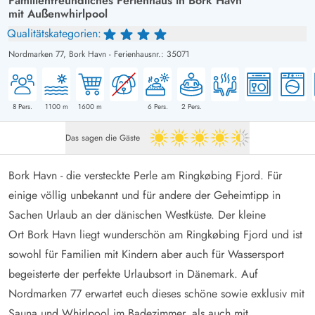
Familienfreundliches Ferienhaus in Bork Havn
mit Außenwhirlpool
Qualitätskategorien:
Nordmarken 77,
Bork Havn
-
Ferienhausnr.: 35071
8
Pers.
1100
m
1600
m
6
Pers.
2
Pers.
Das sagen die Gäste
4.5 von 5
Bork Havn - die versteckte Perle am Ringkøbing Fjord. Für
einige völlig unbekannt und für andere der Geheimtipp in
Sachen Urlaub an der dänischen Westküste. Der kleine
Ort
Bork Havn
liegt wunderschön am Ringkøbing Fjord und ist
sowohl für
Familien mit Kindern
aber auch für Wassersport
begeisterte der perfekte Urlaubsort in Dänemark. Auf
Nordmarken 77 erwartet euch dieses schöne sowie exklusiv mit
Sauna und Whirlpool im Badezimmer, als auch mit