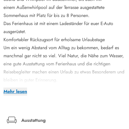
einem Außenwhirlpool auf der Terrasse ausgestattete
Sommerhaus mit Platz für bis zu 8 Personen.
Das Ferienhaus ist mit einem Ladeständer für euer E-Auto
ausgerüstet.
Komfortabler Rückzugsort für erholsame Urlaubstage
Um ein wenig Abstand vom Alltag zu bekommen, bedarf es
manchmal gar nicht so viel. Viel Natur, die Nähe zum Wasser,
eine gute Ausstattung vom Ferienhaus und die richtigen
Reisebegleiter machen einen Urlaub zu etwas Besonderem und
bleiben in guter Erinnerung.
Das in Bork Havn, am Ortsrand auf Nordmarken 77, gelegene
Mehr lesen
Ferienhaus besticht bereits durch seine moderne Bauweise. Die
gute sowie im klaren Design gehaltene Ausstattung und
Einrichtung ist komfortabel und zugleich geschmackvoll.
Highlight sind gerade für diejenigen, die sich etwas Gutes
Ausstattung
gönnen wollen, der Whirlpool sowie die Sauna im