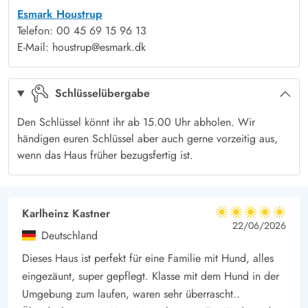
Esmark Houstrup
Schlafplatz findet.
Telefon: 00 45 69 15 96 13
Das Badezimmer überzeugt mit praktischen, modernen
E-Mail: houstrup@esmark.dk
Annehmlichkeiten. Dusche, Waschmaschine und Trockner
sorgen dafür, dass ihr euch rundum wohlfühlt und keine
Schlüsselübergabe
Wünsche offen bleiben.
Eingezäunter Außenbereich im Mosevænget 11
Den Schlüssel könnt ihr ab 15.00 Uhr abholen. Wir
Der Außenbereich eures Ferienhauses in Bork Havn ist der
händigen euren Schlüssel aber auch gerne vorzeitig aus,
perfekte Ort, um die frische Luft zu genießen und
wenn das Haus früher bezugsfertig ist.
unvergessliche Momente zu erleben. Das eingezäunte
Grundstück bietet viel Platz zum Spielen für die Kinder und
Vierbeiner und schenkt euch gleichzeitig die Ruhe und
Karlheinz Kastner
5 von 5
5 von 5
5 out of 5
22/06/2026
Privatsphäre, die ihr euch wünscht.
Deutschland
Die überdachte Terrasse ist ideal für gemütliche Stunden bei
Dieses Haus ist perfekt für eine Familie mit Hund, alles
jedem Wetter – sei es beim Frühstück in der Morgensonne
eingezäunt, super gepflegt. Klasse mit dem Hund in der
oder einem Grillabend mit Familie und Freunden. Der
Umgebung zum laufen, waren sehr überrascht..
Sandkasten sorgt dafür, dass auch die Kleinsten viel Spaß