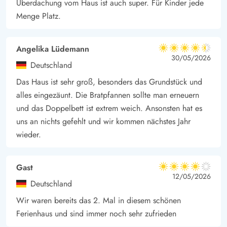
Überdachung vom Haus ist auch super. Für Kinder jede
haben.
Menge Platz.
Zusätzlich gibt es eine offene Terrasse, die an sonnigen Tagen
zum Entspannen und Sonnenbaden einlädt. Hier könnt ihr euch
Angelika Lüdemann
4.5 von 5
zurücklehnen, ein Buch lesen oder einfach die Ruhe genießen.
4.5 von 5
4.5 out of 5
30/05/2026
Deutschland
Der Grillplatz ist perfekt für gesellige BBQ-Abende und leckere
Das Haus ist sehr groß, besonders das Grundstück und
Mahlzeiten im Freien.
alles eingezäunt. Die Bratpfannen sollte man erneuern
Praktische Lage in Bork Havn
und das Doppelbett ist extrem weich. Ansonsten hat es
Entdeckt die wunderschöne Umgebung eures Ferienhauses in
uns an nichts gefehlt und wir kommen nächstes Jahr
Bork Havn – hier warten zahlreiche Erlebnisse auf euch.
wieder.
Nur 1,5km entfernt liegt der Ringkøbing Fjord, ein echtes
Paradies für Naturliebhaber und Wassersportler. Genießt die
Gast
frische Luft bei einem Spaziergang oder wagt euch an
4 von 5
4 von 5
4 out of 5
12/05/2026
Kitesurfen und Windsurfen.
Deutschland
Für alltägliche Besorgungen braucht ihr nur 2km zu gehen, um
Wir waren bereits das 2. Mal in diesem schönen
frische Brötchen für das Frühstück oder Zutaten für ein Grillfest
Ferienhaus und sind immer noch sehr zufrieden
zu holen.