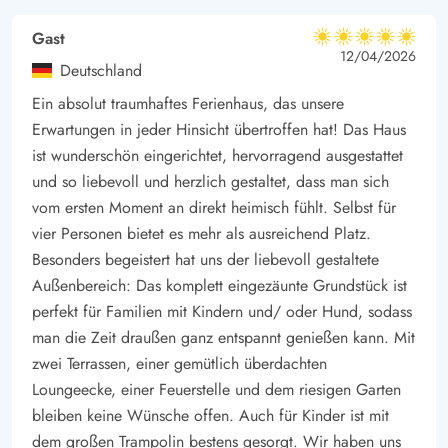
Alles, was ihr braucht, findet ihr in der nahen Umgebung, die
Gast
5 von 5
eine einladende Atmosphäre bietet.
5 von 5
5 out of 5
12/04/2026
Deutschland
Ein absolut traumhaftes Ferienhaus, das unsere
Erwartungen in jeder Hinsicht übertroffen hat! Das Haus
ist wunderschön eingerichtet, hervorragend ausgestattet
und so liebevoll und herzlich gestaltet, dass man sich
vom ersten Moment an direkt heimisch fühlt. Selbst für
vier Personen bietet es mehr als ausreichend Platz.
Besonders begeistert hat uns der liebevoll gestaltete
Außenbereich: Das komplett eingezäunte Grundstück ist
perfekt für Familien mit Kindern und/ oder Hund, sodass
man die Zeit draußen ganz entspannt genießen kann. Mit
zwei Terrassen, einer gemütlich überdachten
Loungeecke, einer Feuerstelle und dem riesigen Garten
bleiben keine Wünsche offen. Auch für Kinder ist mit
dem großen Trampolin bestens gesorgt. Wir haben uns