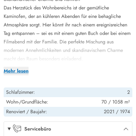
Das Herzstück des Wohnbereichs ist der gemütliche
Kaminofen, der an kühleren Abenden für eine behagliche
Atmosphäre sorgt. Hier könnt ihr nach einem ereignisreichen
Tag entspannen – sei es mit einem guten Buch oder bei einem
Filmabend mit der Familie. Die perfekte Mischung aus
modernen Annehmlichkeiten und skandinavischem Charme
macht den Raum besonders einladend.
In der gut ausgestatteten Küche findet ihr alles, was ihr für
Mehr lesen
köstliche Mahlzeiten braucht, inklusive einer Spülmaschine, die
euch den Abwasch erleichtert. Ob ein schnelles Frühstück oder
Schlafzimmer:
2
ein gemütliches Abendessen, hier könnt ihr euch kulinarisch
austoben. Der angrenzende Essbereich lädt zu gemeinsamen
Wohn-/Grundfläche:
70 / 1058 m²
Mahlzeiten in entspannter Runde ein.
Renoviert /
Baujahr:
2021 /
1974
Die beiden Schlafzimmer bieten angenehme Rückzugsorte für
erholsame Nächte. Das eine ist mit 1 Doppelbett ausgestattet,
Servicebüro
das andere mit 2 Einzelbetten, sodass jeder einen gemütlichen