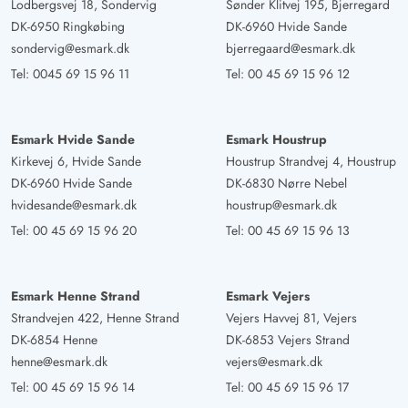
Lodbergsvej 18, Sondervig
Sønder Klitvej 195, Bjerregard
liebevoll gestaltet und auch geschmackvoll
DK-6950 Ringkøbing
DK-6960 Hvide Sande
eingerichtet… wir freuen uns schon auf nächstes Jahr…
sondervig@esmark.dk
bjerregaard@esmark.dk
Tel:
0045 69 15 96 11
Tel:
00 45 69 15 96 12
Thomas Philipp
3.5 von 5
3.5 von 5
3.5 out of 5
16/06/2025
Deutschland
Esmark Hvide Sande
Esmark Houstrup
schön gelegen, ideal für Hundebesitzer, aufgrund des
Kirkevej 6, Hvide Sande
Houstrup Strandvej 4, Houstrup
eingezäunten Grundstücks.Das Haus insgesamt sehr
DK-6960 Hvide Sande
DK-6830 Nørre Nebel
schön und liebevoll eingerichtet. Es fehlte ein
hvidesande@esmark.dk
houstrup@esmark.dk
Raumthermometer, wir haben eines gekauft und dem
Tel:
00 45 69 15 96 20
Tel:
00 45 69 15 96 13
Haus geschenkt. Das Innere der Küche ist schon etwas in
die Jahre gekommen, aber noch ok.
Esmark Henne Strand
Esmark Vejers
Strandvejen 422, Henne Strand
Vejers Havvej 81, Vejers
Rudi Jockel
5 von 5
DK-6854 Henne
DK-6853 Vejers Strand
5 von 5
5 out of 5
18/05/2025
Deutschland
henne@esmark.dk
vejers@esmark.dk
Das Ferienhaus ist sehr schön, hyggelig und zweckmäßig
Tel:
00 45 69 15 96 14
Tel:
00 45 69 15 96 17