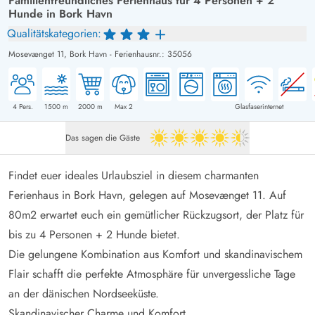
Familienfreundliches Ferienhaus für 4 Personen + 2
Hunde in Bork Havn
Qualitätskategorien:
Mosevænget 11,
Bork Havn
-
Ferienhausnr.: 35056
4
Pers.
1500
m
2000
m
Max 2
Glasfaserinternet
Das sagen die Gäste
4.5 von 5
Findet euer ideales Urlaubsziel in diesem charmanten
Ferienhaus in Bork Havn, gelegen auf Mosevænget 11. Auf
80m2 erwartet euch ein gemütlicher Rückzugsort, der Platz für
bis zu 4 Personen + 2 Hunde bietet.
Die gelungene Kombination aus Komfort und skandinavischem
Flair schafft die perfekte Atmosphäre für unvergessliche Tage
an der dänischen Nordseeküste.
Skandinavischer Charme und Komfort