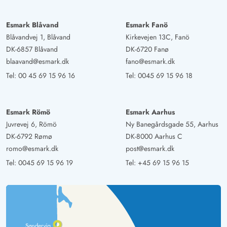
eingerichtet. Geschirr ist im Übermaß vorhanden. Es ist
alles vorhanden, was man im Urlaub braucht. Sogar 2
Esmark Blåvand
Esmark Fanö
Grills (Kohle und Gas) sind vorhanden. 2 Terrassen sind
Blåvandvej 1, Blåvand
Kirkevejen 13C, Fanö
sehr gemütlich, davon eine überdacht. Der Garten ist
DK-6857 Blåvand
DK-6720 Fanø
super schön und mit vielen Kleinigkeiten dekoriert. Das
blaavand@esmark.dk
fano@esmark.dk
Grundstück ist komplett eingezäunt. Wir hatten einen
Tel:
00 45 69 15 96 16
Tel:
0045 69 15 96 18
wunderbaren Urlaub und kommen natürlich gerne
wieder.
Esmark Römö
Esmark Aarhus
Juvrevej 6, Römö
Ny Banegårdsgade 55, Aarhus
Margit Brauer
4.5 von 5
4.5 von 5
4.5 out of 5
12/05/2025
DK-6792 Rømø
DK-8000 Aarhus C
Deutschland
romo@esmark.dk
post@esmark.dk
Das Ferienhaus hat eine gute Lage. Die Wohnküche ist
Tel:
0045 69 15 96 19
Tel:
+45 69 15 96 15
sehr geräumig und man fühlt sich wohl. Ausstattung ist
alles vorhanden. Die Schlafzimmer reichen für den
Urlaub. Die Terrasse ist herrlich und gut ausgestattet. Der
Garten ist riesig und sehr gut angelegt, einfach hübsch
gestaltet. Die PKW-Einfahrt ist mit Kieselsteinen belegt.