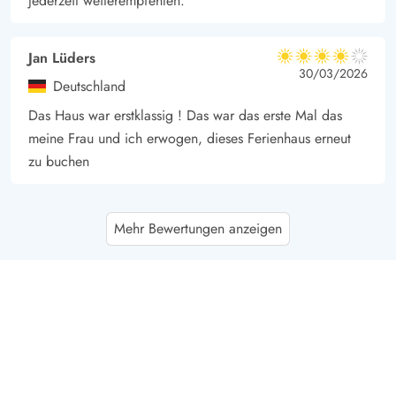
jederzeit weiterempfehlen.
Jan Lüders
4 von 5
4 von 5
4 out of 5
30/03/2026
Deutschland
Das Haus war erstklassig ! Das war das erste Mal das
meine Frau und ich erwogen, dieses Ferienhaus erneut
zu buchen
Kurt Knoop
5 von 5
Mehr Bewertungen anzeigen
5 von 5
5 out of 5
12/01/2026
Deutschland
Das Haus ist sehr gut gelegen, hier hat man die Ruhe die
wir schätzen. Wir haben uns sehr wohl gefühlt und
kommen wieder.
Gast
5 von 5
5 von 5
5 out of 5
03/12/2025