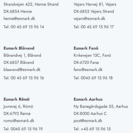
Strandvejen 422, Henne Strand
Vejers Havvej 81, Vejers
DK-6854 Henne
DK-6853 Vejers Strand
henne@esmark.dk
vejers@esmark.dk
Tel:
00 45 69 15 96 14
Tel:
00 45 69 15 96 17
Esmark Blåvand
Esmark Fanö
Blåvandvej 1, Blåvand
Kirkevejen 13C, Fanö
DK-6857 Blåvand
DK-6720 Fanø
blaavand@esmark.dk
fano@esmark.dk
Tel:
00 45 69 15 96 16
Tel:
0045 69 15 96 18
Esmark Römö
Esmark Aarhus
Juvrevej 6, Römö
Ny Banegårdsgade 55, Aarhus
DK-6792 Rømø
DK-8000 Aarhus C
romo@esmark.dk
post@esmark.dk
Tel:
0045 69 15 96 19
Tel:
+45 69 15 96 15