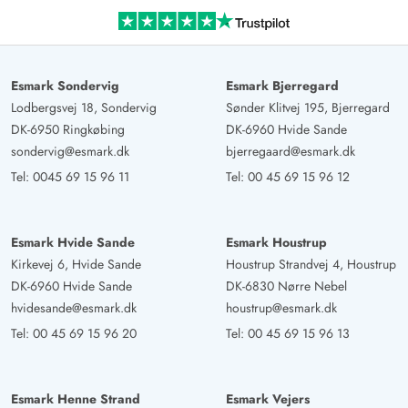
meiner Meinung die nächste Inverstition; insbesondere
der TV-Sessel.
Esmark Sondervig
Esmark Bjerregard
Lodbergsvej 18, Sondervig
Sønder Klitvej 195, Bjerregard
DK-6950 Ringkøbing
DK-6960 Hvide Sande
sondervig@esmark.dk
bjerregaard@esmark.dk
Tel:
0045 69 15 96 11
Tel:
00 45 69 15 96 12
Esmark Hvide Sande
Esmark Houstrup
Kirkevej 6, Hvide Sande
Houstrup Strandvej 4, Houstrup
DK-6960 Hvide Sande
DK-6830 Nørre Nebel
hvidesande@esmark.dk
houstrup@esmark.dk
Tel:
00 45 69 15 96 20
Tel:
00 45 69 15 96 13
Esmark Henne Strand
Esmark Vejers