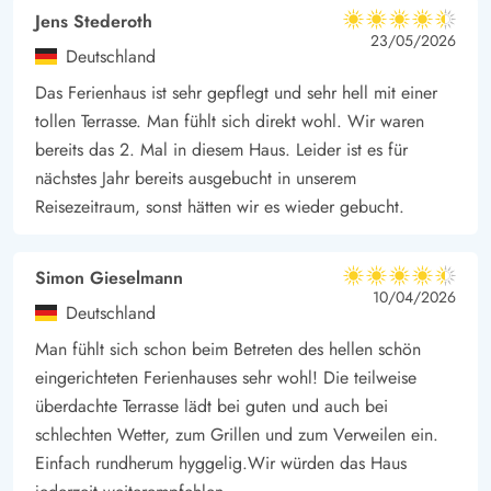
Jens Stederoth
4.5 von 5
4.5 von 5
4.5 out of 5
23/05/2026
Deutschland
Das Ferienhaus ist sehr gepflegt und sehr hell mit einer
tollen Terrasse. Man fühlt sich direkt wohl. Wir waren
bereits das 2. Mal in diesem Haus. Leider ist es für
nächstes Jahr bereits ausgebucht in unserem
Reisezeitraum, sonst hätten wir es wieder gebucht.
Simon Gieselmann
4.5 von 5
4.5 von 5
4.5 out of 5
10/04/2026
Deutschland
Man fühlt sich schon beim Betreten des hellen schön
eingerichteten Ferienhauses sehr wohl! Die teilweise
überdachte Terrasse lädt bei guten und auch bei
schlechten Wetter, zum Grillen und zum Verweilen ein.
Einfach rundherum hyggelig.Wir würden das Haus