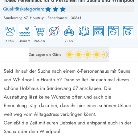
Tolles Ferienhaus für 6 Personen mit Sauna und Whirlpool
Qualitätskategorien:
Søndervang 67,
Houstrup
-
Ferienhausnr.: 30641
6
Pers.
4000
m
2650
m
2
Pers.
Das sagen die Gäste
4.5 von 5
Seid ihr auf der Suche nach einem 6-Personenhaus mit Sauna
und Whirlpool in Houstrup? Dann solltet ihr euch mal dieses
schöne Holzhaus im Søndervang 67 anschauen. Die
Ausstattung lässt keine Wünsche offen und auch die
Einrichtung trägt dazu bei, dass ihr hier einen schönen Urlaub
weit weg vom Alltagsstress verbringen könnt.
Genießt die Zeit mit euren Liebsten und entspannt euch in der
Sauna oder dem Whirlpool