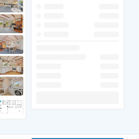
 Winter
er Weihnachten
r Silvester
 Nymindegab
ömö
 Ringköbing Fjord
ndervig
odbjerge
 Thorsminde
erso Klit
ers Strand
ster Husby