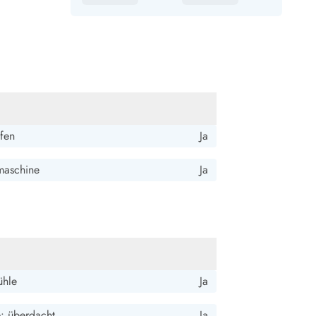
fen
Ja
aschine
Ja
ühle
Ja
e: überdacht
Ja