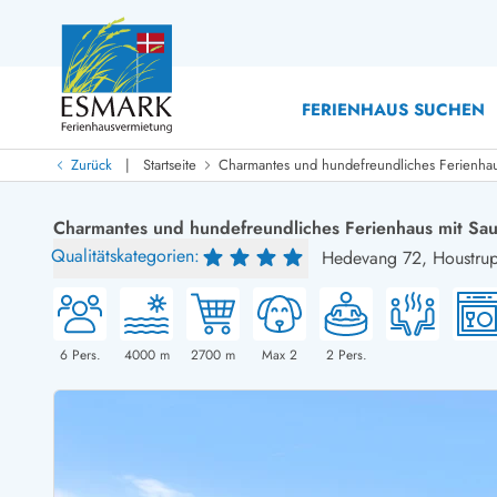
FERIENHAUS SUCHEN
|
Zurück
Startseite
Charmantes und hundefreundliches Ferienhau
Last Minute
Last Minute
Charmantes und hundefreundliches Ferienhaus mit Sa
Neu bei uns!
Qualitätskategorien:
Hedevang 72,
Houstru
Neue Ferienhäuser bei ESMARK
Ferienhäuser mit Pool
Ferienhäuser
Neurenovierte Ferienhäuser
Ferienh
Ferienhäuser mit Endreinigung inklusive
Ferienhä
Ferienhäuser dicht am Strand
Ferienhä
6
Pers.
4000
m
2700
m
Max 2
2
Pers.
Ferienhäuser mit Internet
Ferienhä
Ferienhäuser neu gebaut
Ferienh
Ferienhäuser mit Sauna
Ferienhä
Ferienhäuser Nicht-Raucher
Luxus Fe
Ferienhäuser mit Aussicht
Ferienh