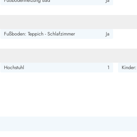
Fußbodenheizung Bad
Ja
smark Blavand
Esmark Vejers
Esmark Henne
Esmark Römö
Esmark Hv
Fußboden: Teppich - Schlafzimmer
Ja
Hochstuhl
1
Kinder: