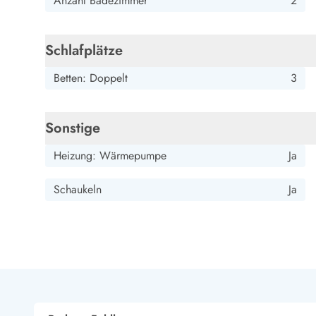
Anzahl Badezimmer
2
Esmark Bjerregard
Esmark Sondervig
Esmark Houstrup
Esmark Fanö
E
Kontakt & Öffnungszeiten
Qualität seit 1965
Schlafplätze
Über uns
Nachhaltigkeit
Betten: Doppelt
3
Das sagen unsere Gäste
Newsletter
Sponsoren - Esmark unterstützt
Sonstige
Mietbedingungen
Datenschutzerklärung
Heizung: Wärmepumpe
Ja
Impressum
Presse
Schaukeln
Ja