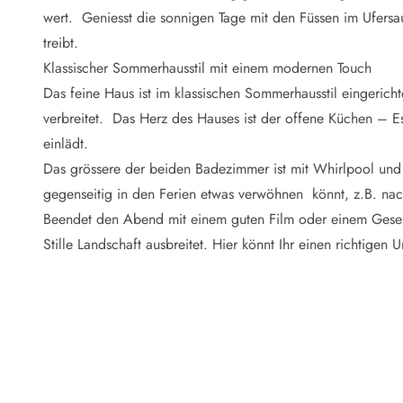
Naturschutz
wert. Geniesst die sonnigen Tage mit den Füssen im Ufers
Webcam Dänemark
treibt.
Ferienhauskatalog
Fotowettbewerb
Klassischer Sommerhausstil mit einem modernen Touch
Karte
Das feine Haus ist im klassischen Sommerhausstil eingerich
Vorteile bei uns
verbreitet. Das Herz des Hauses ist der offene Küchen –
Reisecurity
einlädt.
Esmark KidsVIP
Das grössere der beiden Badezimmer ist mit Whirlpool und 
Esmark VIP - Partnervorteile und Rabatte
gegenseitig in den Ferien etwas verwöhnen könnt, z.B. na
Preisgarantie
Keine Kaution
Beendet den Abend mit einem guten Film oder einem Gesell
Gästebewertungen
Stille Landschaft ausbreitet. Hier könnt Ihr einen richtige
Gratis WLAN
Rabatt
We love people
Freizeit
Esmark VIP Partnervorteile
Esmark KidsVIP