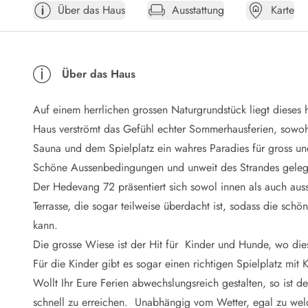
Über das Haus
Ausstattung
Karte
Öffnungszeiten
Anreise
Abreise
Ferienhaus ABC
Über das Haus
Häufige Fragen zur Buchung
Nebenkosten (Strom, Wasser usw...)
Auf einem herrlichen grossen Naturgrundstück liegt diese
Verleihservice
Reisescheckliste
Haus verströmt das Gefühl echter Sommerhausferien, sowohl
Endreinigung
Sauna und dem Spielplatz ein wahres Paradies für gross und
Gutschein
Schöne Aussenbedingungen und unweit des Strandes gele
Frühbucher
Der Hedevang 72 präsentiert sich sowol innen als auch aus
Mietbedingungen
Terrasse, die sogar teilweise überdacht ist, sodass die s
Info
kann.
Reiseführer Dänemark
Tipps für Urlaub in Dänemark
Die grosse Wiese ist der Hit für Kinder und Hunde, wo die
Wetter in Dänemark
Für die Kinder gibt es sogar einen richtigen Spielplatz mit 
Saisonzeiten
Wollt Ihr Eure Ferien abwechslungsreich gestalten, so ist 
Badesicherheit im Meer
schnell zu erreichen. Unabhängig vom Wetter, egal zu welc