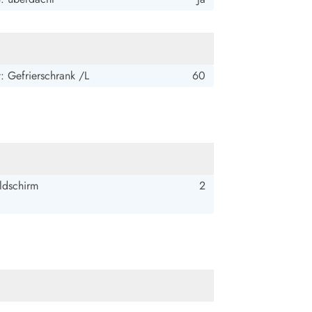
: Gefrierschrank /L
60
ldschirm
2