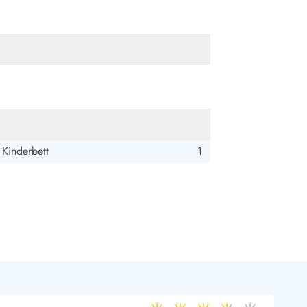
ide Sande
Das Team im Hintergrund
 Kinderbett
1