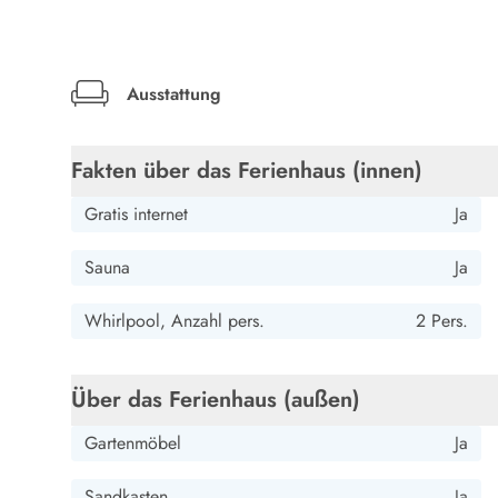
LEGOLAND® Rabatt
Urlaub mit Kindern
Urlaub mit Hund
Urlaub am Strand
Ausstattung
Urlaub in der Natur
Finde Bernstein am Strand
Fakten über das Ferienhaus (innen)
Indoorspielländer in Dänemark
Zoos und Tierparks in Dänemark
Gratis internet
Ja
Freizeitparks in Dänemark
Sport
Sauna
Ja
Angeln in Dänemark
Bowling in Dänemark
Whirlpool, Anzahl pers.
2 Pers.
Minigolf spielen in Dänemark
Schwimmhallen und Badeländer
Golfen in Dänemark
Über das Ferienhaus (außen)
Fitnesscenter in Dänemark
Fahrradfahren in Dänemark
Gartenmöbel
Ja
Reiten in Dänemark
Surfen in Dänemark
Sandkasten
Ja