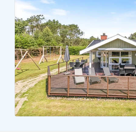
Ferienhäuser mit Whirlpool
Ferienh
Ferienhäuser mit Freitagswechsel
Ferienh
Ferienhäuser mit Samstagswechsel
Ferienh
Ferienhäuser Bjerregard
Ferienhäuser Blavand
Ferienhäuser Hvide S
Ferienhäuser Argab
Ferienh
Ferienhäuser in Arrild
Ferienh
Ferienhäuser Bjerregard
Ferienh
Ferienhäuser Blavand
Ferienhä
Ferienhäuser Bork Havn
Ferienh
Ferienhäuser Fjand
Ferienh
Ferienhäuser Fanö
Ferienh
Ferienhäuser Graerup Strand
Ferienh
Ferienhäuser Haurvig
Ferienh
Ferienhäuser Henne Strand
Ferienhä
Esmark Reisecurity
Esmark KidsVIP
Esmark VIP Partnervorteile
Vorteil
Praktische Informationen