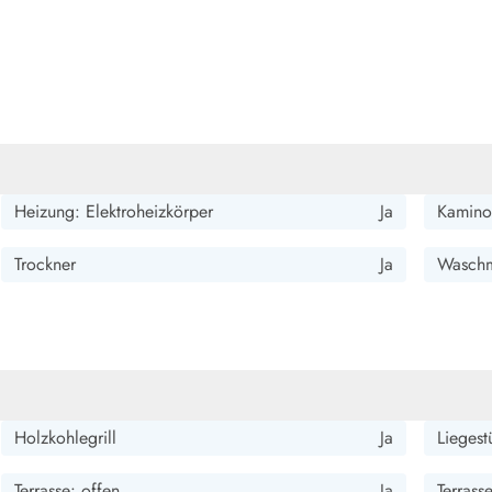
Heizung: Elektroheizkörper
Ja
Kamino
Trockner
Ja
Waschm
Holzkohlegrill
Ja
Liegest
Terrasse: offen
Ja
Terrass