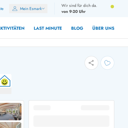
Wir sind für dich da.
ste
Mein Esmark
von 9-20 Uhr
KTIVITÄTEN
LAST MINUTE
BLOG
ÜBER UNS
8 Personen
10 Personen
12 Personen
14 Personen
Gruppen
Frühjahr
m Sommer
Herbst