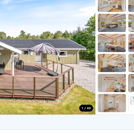
aus für 2 Personen
Ferienhäuser im
aus für 4 Personen
Ferienhäuser üb
aus für 6 Personen
Ferienhäuser übe
ande
Ferienhäuser Sondervig
äuser Ho
Ferienhäuser in
äuser Houstrup
Ferienhäuser R
äuser Houvig
Ferienhäuser am
user auf Holmsland Klit
Ferienhäuser So
äuser in Holmsland
Ferienhäuser Sk
äuser Hvide Sande
Ferienhäuser in
äuser Jegum
Ferienhäuser Ved
äuser Klegod
Ferienhäuser Vej
äuser Lodbjerg Hede
Ferienhäuser Ve
user Nr. Lyngvig
1 / 40
e bei uns