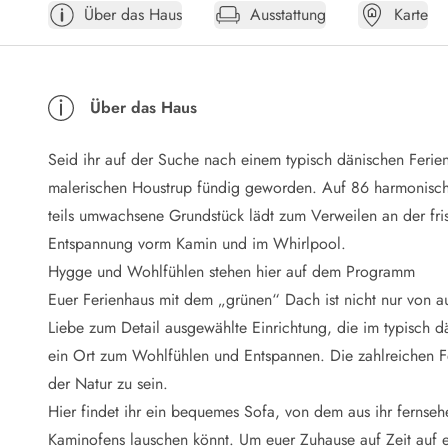
Über das Haus
Ausstattung
Karte
Öffnungszeiten
Anreise
Abreise
Ferienhaus ABC
Über das Haus
Häufige Fragen zur Buchung
Nebenkosten (Strom, Wasser usw...)
Seid ihr auf der Suche nach einem typisch dänischen Feri
Verleihservice
Reisescheckliste
malerischen Houstrup fündig geworden. Auf 86 harmonisch e
Endreinigung
teils umwachsene Grundstück lädt zum Verweilen an der fris
Gutschein
Entspannung vorm Kamin und im Whirlpool.
Frühbucher
Hygge und Wohlfühlen stehen hier auf dem Programm
Mietbedingungen
Euer Ferienhaus mit dem „grünen“ Dach ist nicht nur von a
Info
Liebe zum Detail ausgewählte Einrichtung, die im typisch d
Reiseführer Dänemark
Tipps für Urlaub in Dänemark
ein Ort zum Wohlfühlen und Entspannen. Die zahlreichen Fen
Wetter in Dänemark
der Natur zu sein.
Saisonzeiten
Hier findet ihr ein bequemes Sofa, von dem aus ihr fernseh
Badesicherheit im Meer
Kaminofens lauschen könnt. Um euer Zuhause auf Zeit auf e