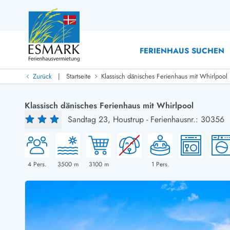
FERIENHAUS SUCHEN
|
Zurück
Startseite
Klassisch dänisches Ferienhaus mit Whirlpool
Last Minute
Last Minute
Klassisch dänisches Ferienhaus mit Whirlpool
Neu bei uns!
Sandtag 23,
Houstrup
-
Ferienhausnr.: 30356
Neue Ferienhäuser bei ESMARK
Ferienhäuser mit Pool
Ferienhäuser
Neurenovierte Ferienhäuser
Ferienh
Ferienhäuser mit Endreinigung inklusive
Ferienhä
Ferienhäuser dicht am Strand
Ferienhä
4
Pers.
3500
m
3100
m
1
Pers.
Ferienhäuser mit Internet
Ferienhä
Ferienhäuser neu gebaut
Ferienh
Ferienhäuser mit Sauna
Ferienhä
Ferienhäuser Nicht-Raucher
Luxus Fe
Ferienhäuser mit Aussicht
Ferienh