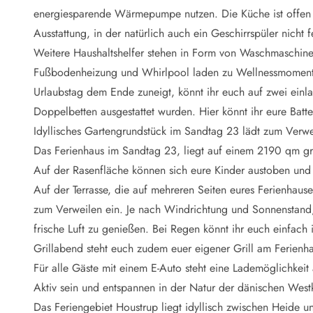
Naturschutz
energiesparende Wärmepumpe nutzen. Die Küche ist offen
Webcam Dänemark
Ausstattung, in der natürlich auch ein Geschirrspüler nicht f
Ferienhauskatalog
Fotowettbewerb
Weitere Haushaltshelfer stehen in Form von Waschmaschine
Karte
Fußbodenheizung und Whirlpool laden zu Wellnessmoment
Vorteile bei uns
Urlaubstag dem Ende zuneigt, könnt ihr euch auf zwei einl
Reisecurity
Doppelbetten ausgestattet wurden. Hier könnt ihr eure Batt
Esmark KidsVIP
Idyllisches Gartengrundstück im Sandtag 23 lädt zum Verwe
Esmark VIP - Partnervorteile und Rabatte
Das Ferienhaus im Sandtag 23, liegt auf einem 2190 qm 
Preisgarantie
Keine Kaution
Auf der Rasenfläche können sich eure Kinder austoben und e
Gästebewertungen
Auf der Terrasse, die auf mehreren Seiten eures Ferienha
Gratis WLAN
zum Verweilen ein. Je nach Windrichtung und Sonnenstand, k
Rabatt
frische Luft zu genießen. Bei Regen könnt ihr euch einfach
We love people
Grillabend steht euch zudem euer eigener Grill am Ferienh
Für alle Gäste mit einem E-Auto steht eine Lademöglichkeit
Freizeit
Esmark VIP Partnervorteile
Aktiv sein und entspannen in der Natur der dänischen West
Esmark KidsVIP
Das Feriengebiet Houstrup liegt idyllisch zwischen Heide 