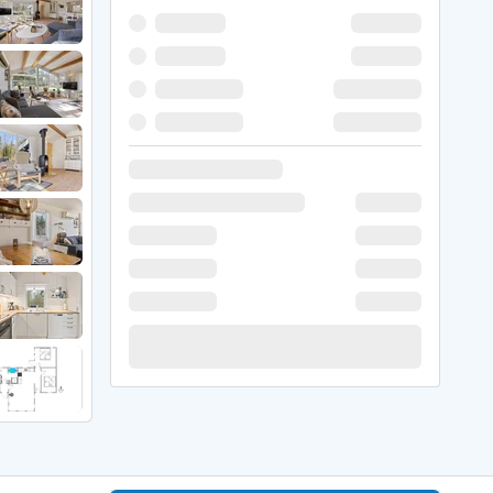
 Winter
er Weihnachten
r Silvester
 Nymindegab
ömö
 Ringköbing Fjord
ndervig
odbjerge
 Thorsminde
erso Klit
ers Strand
ster Husby