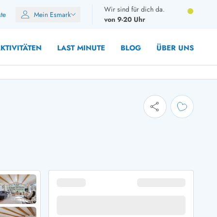
Wir sind für dich da.
ste
Mein Esmark
von 9-20 Uhr
KTIVITÄTEN
LAST MINUTE
BLOG
ÜBER UNS
8 Personen
10 Personen
12 Personen
14 Personen
Gruppen
Frühjahr
m Sommer
Herbst