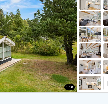
aus für 2 Personen
Ferienhäuser im
aus für 4 Personen
Ferienhäuser üb
aus für 6 Personen
Ferienhäuser übe
ande
Ferienhäuser Sondervig
äuser Ho
Ferienhäuser in
äuser Houstrup
Ferienhäuser R
äuser Houvig
Ferienhäuser am
user auf Holmsland Klit
Ferienhäuser So
äuser in Holmsland
Ferienhäuser Sk
äuser Hvide Sande
Ferienhäuser in
äuser Jegum
Ferienhäuser Ved
äuser Klegod
Ferienhäuser Vej
äuser Lodbjerg Hede
Ferienhäuser Ve
user Nr. Lyngvig
1 / 31
e bei uns