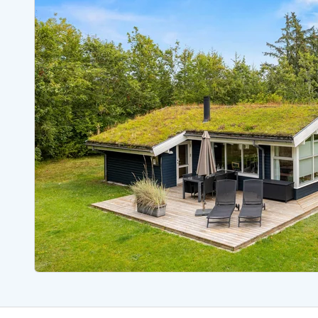
Ferienhäuser mit Whirlpool
Ferienh
Ferienhäuser mit Freitagswechsel
Ferienh
Ferienhäuser mit Samstagswechsel
Ferienh
Ferienhäuser Bjerregard
Ferienhäuser Blavand
Ferienhäuser Hvide S
Ferienhäuser Argab
Ferienh
Ferienhäuser in Arrild
Ferienh
Ferienhäuser Bjerregard
Ferienh
Ferienhäuser Blavand
Ferienhä
Ferienhäuser Bork Havn
Ferienh
Ferienhäuser Fjand
Ferienh
Ferienhäuser Fanö
Ferienh
Ferienhäuser Graerup Strand
Ferienh
Ferienhäuser Haurvig
Ferienh
Ferienhäuser Henne Strand
Ferienhä
Esmark Reisecurity
Esmark KidsVIP
Esmark VIP Partnervorteile
Vorteil
Praktische Informationen