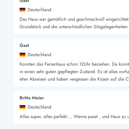
Gast
Wandern in Dänemark
Deutschland
Wasserski in Dänemark
Das Haus war gemütlich und geschmackvoll eingerichtet. 
Segeln in Dänemark
Kultur in Dänemark
Grundstück und die unterschiedlichen Sitzgelegenheiten 
Historische Museen
Sehenswürdigkeiten
Gast
Kunstmuseen
Kunsthandwerk und Galerien
Deutschland
Essen und Trinken
Konnten das Ferienhaus schon 12Uhr beziehen. Da konnt
Einkaufen und Shopping
in einen sehr guten gepflegten Zustand. Es ist alles vor
Weihnachten in Dänemark
eher Abreisen und haben vergessen die Kissen auf die 
Heiraten in Dänemark
Wikinger in Dänemark
Hygge
Britta Meier
Pyt
Deutschland
Alles super, alles perfekt…. Wenns passt , und Haus zu 