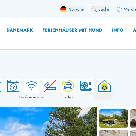
Sprache
Suche
Merkli
DÄNEMARK
FERIENHÄUSER MIT HUND
INFO
A
 mit Hund
äuser mit Sonntagswechsel
Ferienhaus für 
user für Angler
Ferienhaus für 
user mit Aktivitätsraum
Ferienhaus für 
Glasfaserinternet
Laden
user mit Ladestation (E-Auto)
Ferienhaus für 
äuser mit Kaminofen
Ferienhaus für 
user mit Kindern
Ferienhäuser im 
rienhäuser
Ferienhäuser i
äuser mit Nebensaionrabatt
Ferienhäuser im 