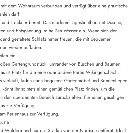
 mit dem Wohnraum verbunden und verfügt über eine praktische
ehlen darf.
 und Trockner bereit. Das moderne Tageslichtbad mit Dusche,
en und Entspannung im heißen Wasser ein. Wenn sich der
adend gestaltete Schlafzimmer freuen, die mit bequemen
erien wieder aufladen.
ilen ein
großen Gartengrundstück, umrandet von Büschen und Bäumen.
s ist Platz für die eine oder andere Partie Wikingerschach.
uses verläuft, laden euch bequeme Gartenmöbel und Sonnenliegen
önnt ihr so stets einen gemütlichen Platz finden, um die
 in den überdachten Bereich zurückziehen. Für einen geselligen
aus zur Verfügung.
 am Ferienhaus zur Verfügung.
küste
und Wäldern und nur ca. 3,5 km von der Nordsee entfernt. Ideal