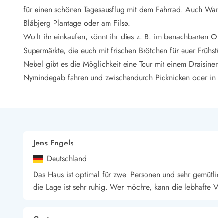
LEGOLAND® Rabatt
für einen schönen Tagesausflug mit dem Fahrrad. Auch Wan
Urlaub mit Kindern
Blåbjerg Plantage oder am Filsø.
Urlaub mit Hund
Wollt ihr einkaufen, könnt ihr dies z. B. im benachbarten O
Urlaub am Strand
Supermärkte, die euch mit frischen Brötchen für euer Frühst
Urlaub in der Natur
Finde Bernstein am Strand
Nebel gibt es die Möglichkeit eine Tour mit einem Draisin
Indoorspielländer in Dänemark
Nymindegab fahren und zwischendurch Picknicken oder in ein
Zoos und Tierparks in Dänemark
Freizeitparks in Dänemark
Sport
Angeln in Dänemark
Bowling in Dänemark
Jens Engels
Minigolf spielen in Dänemark
Schwimmhallen und Badeländer
Deutschland
Golfen in Dänemark
Das Haus ist optimal für zwei Personen und sehr gemütli
Fitnesscenter in Dänemark
die Lage ist sehr ruhig. Wer möchte, kann die lebhafte
Fahrradfahren in Dänemark
Reiten in Dänemark
Surfen in Dänemark