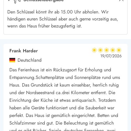
Den Schlüssel könnt ihr ab 15.00 Uhr abholen. Wir
händigen euren Schlüssel aber auch gerne vorzeitig aus,
wenn das Haus früher bezugsfertig ist.
Frank Harder
5 von 5
5 von 5
5 out of 5
19/07/2026
Deutschland
Das Ferienhaus ist ein Rückzugsort für Erholung und
Entspannung.Schattenplätze und Sonnenplätze rund ums
Haus. Das Grundstück ist kaum einsehbar, herrlich ruhig
und der Nordseestrand ca.drei Kilometer entfernt. Die
Einrichtung der Küche ist etwas antiquarisch. Trotzdem
haben alle Geräte funktioniert und die Sauberkeit war
perfekt. Das Haus ist gemütlich eingerichtet. Betten und
Schlafzimmer sind gut. Die Beleuchtung ist gemütlich
und es gibt Bücher, Spiele, deutsches Fernsehen, zwei