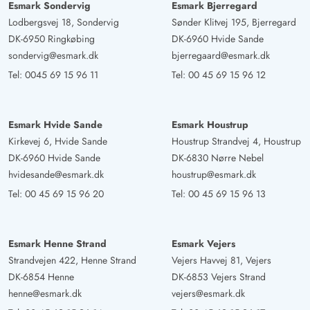
Heiko Diercks
5 von 5
Esmark Sondervig
Esmark Bjerregard
5 von 5
5 out of 5
21/04/2025
Deutschland
Lodbergsvej 18, Sondervig
Sønder Klitvej 195, Bjerregard
DK-6950 Ringkøbing
DK-6960 Hvide Sande
Das Ferienhaus ist toll ausgestattet. Es ist schön
sondervig@esmark.dk
bjerregaard@esmark.dk
eingerichtet. Der Garten lädt ein zum Entspannen. Toll ist
Tel:
0045 69 15 96 11
Tel:
00 45 69 15 96 12
auch der Abstellraum mit Regalen.
Esmark Hvide Sande
Esmark Houstrup
Harald Woltersdorf
5 von 5
5 von 5
5 out of 5
05/04/2025
Kirkevej 6, Hvide Sande
Houstrup Strandvej 4, Houstrup
Deutschland
DK-6960 Hvide Sande
DK-6830 Nørre Nebel
Das Ferienhaus ist sehr gut ausgestattet. Es ist eines der
hvidesande@esmark.dk
houstrup@esmark.dk
besten besten Häuser das wir je hatten.
Tel:
00 45 69 15 96 20
Tel:
00 45 69 15 96 13
Gast
4.5 von 5
Esmark Henne Strand
Esmark Vejers
4.5 von 5
4.5 out of 5
20/11/2024
Deutschland
Strandvejen 422, Henne Strand
Vejers Havvej 81, Vejers
DK-6854 Henne
DK-6853 Vejers Strand
Es ist ein gemütliches Ferienhaus mit viel Platz für die
henne@esmark.dk
vejers@esmark.dk
mitgebrachten Sachen, durch ein extra Zimmer mit