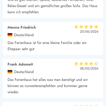
Relax-Sessel und ein gemütliches großes Sofa. Das Haus
kann ich empfehlen.
Menno Friedrich
5 von 5
5 von 5
5 out of 5
20/06/2026
Deutschland
Das Ferienhaus ist für eine kleine Familie oder ein
Ehepaar sehr gut
Frank Adomeit
4.5 von 5
4.5 von 5
4.5 out of 5
08/05/2026
Deutschland
Das Ferienhaus hat alles was man benötigt und wir
können es nurweiterempfehlen und kommen gerne
wieder.