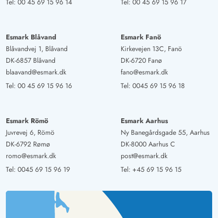
Tel:
00 45 69 15 96 14
Tel:
00 45 69 15 96 17
Garderobe. Das Badezimmer ist sehr geräumig.
Gast
Esmark Blåvand
Esmark Fanö
5 von 5
5 von 5
5 out of 5
28/10/2024
Blåvandvej 1, Blåvand
Kirkevejen 13C, Fanö
Deutschland
DK-6857 Blåvand
DK-6720 Fanø
Ich kann allen das Haus empfehlen. Es ist ausreichend
blaavand@esmark.dk
fano@esmark.dk
mit Geschirr in der Küche mit guter Möblierung und vor
Tel:
00 45 69 15 96 16
Tel:
0045 69 15 96 18
allem mit Schränken in den Schlafräumen ausgestattet.
Was uns aber noch gefiel war ein kleiner neben Raum
wo man die Koffer,Schuhe und Spielzeuge abstellen
Esmark Römö
Esmark Aarhus
konnte.
Juvrevej 6, Römö
Ny Banegårdsgade 55, Aarhus
DK-6792 Rømø
DK-8000 Aarhus C
romo@esmark.dk
post@esmark.dk
Gast
5 von 5
Tel:
0045 69 15 96 19
Tel:
+45 69 15 96 15
5 von 5
5 out of 5
04/09/2024
Deutschland
Ein ansprechendes, helles und gemütliches, gut
ausgestattetes Haus mit etlichen praktischen