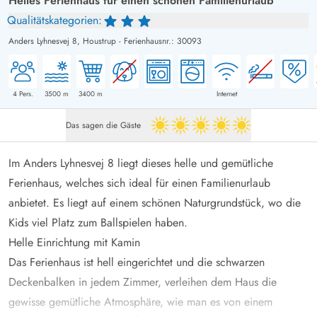
Helles Ferienhaus für einen schönen Familienurlaub
Qualitätskategorien:
Anders Lyhnesvej 8,
Houstrup
-
Ferienhausnr.: 30093
4
Pers.
3500
m
3400
m
Internet
Das sagen die Gäste
5 von 5
Im Anders Lyhnesvej 8 liegt dieses helle und gemütliche
Ferienhaus, welches sich ideal für einen Familienurlaub
anbietet. Es liegt auf einem schönen Naturgrundstück, wo die
Kids viel Platz zum Ballspielen haben.
Helle Einrichtung mit Kamin
Das Ferienhaus ist hell eingerichtet und die schwarzen
Deckenbalken in jedem Zimmer, verleihen dem Haus die
gewisse gemütliche Atmosphäre, wie man es von einem