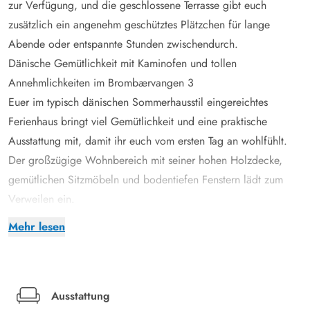
zur Verfügung, und die geschlossene Terrasse gibt euch
zusätzlich ein angenehm geschütztes Plätzchen für lange
Abende oder entspannte Stunden zwischendurch.
Dänische Gemütlichkeit mit Kaminofen und tollen
Annehmlichkeiten im Brombærvangen 3
Euer im typisch dänischen Sommerhausstil eingereichtes
Ferienhaus bringt viel Gemütlichkeit und eine praktische
Ausstattung mit, damit ihr euch vom ersten Tag an wohlfühlt.
Der großzügige Wohnbereich mit seiner hohen Holzdecke,
gemütlichen Sitzmöbeln und bodentiefen Fenstern lädt zum
Verweilen ein.
Der Fernseher sorgt für Unterhaltung, während der Kaminofen
Mehr lesen
die typische Ferienhaus-Atmosphäre schafft; unterstützt wird
das angenehme Raumklima durch eine energiesparende
Wärmepumpe. In der offenen Küche mit Spülmaschine macht
gemeinsames Kochen Spaß, auch wenn ihr mit mehreren
Ausstattung