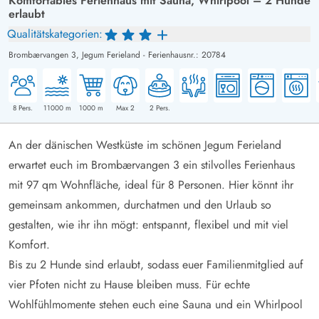
Komfortables Ferienhaus mit Sauna, Whirlpool – 2 Hunde
erlaubt
Qualitätskategorien:
Brombærvangen 3,
Jegum Ferieland
-
Ferienhausnr.: 20784
8
Pers.
11000
m
1000
m
Max 2
2
Pers.
An der dänischen Westküste im schönen Jegum Ferieland
erwartet euch im Brombærvangen 3 ein stilvolles Ferienhaus
mit 97 qm Wohnfläche, ideal für 8 Personen. Hier könnt ihr
gemeinsam ankommen, durchatmen und den Urlaub so
gestalten, wie ihr ihn mögt: entspannt, flexibel und mit viel
Komfort.
Bis zu 2 Hunde sind erlaubt, sodass euer Familienmitglied auf
vier Pfoten nicht zu Hause bleiben muss. Für echte
Wohlfühlmomente stehen euch eine Sauna und ein Whirlpool