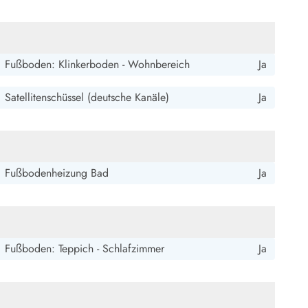
ide Sande
Das Team im Hintergrund
Fußboden: Klinkerboden - Wohnbereich
Ja
Satellitenschüssel (deutsche Kanäle)
Ja
Fußbodenheizung Bad
Ja
Fußboden: Teppich - Schlafzimmer
Ja