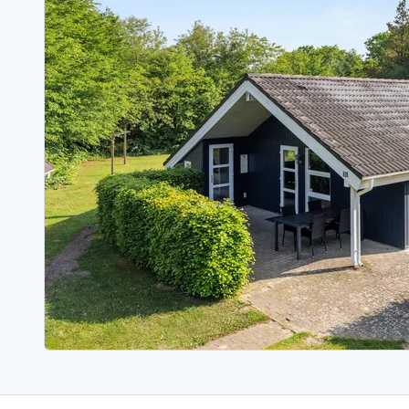
Ferienhäuser mit Whirlpool
Ferienh
Ferienhäuser mit Freitagswechsel
Ferienh
Ferienhäuser mit Samstagswechsel
Ferienh
Ferienhäuser Bjerregard
Ferienhäuser Blavand
Ferienhäuser Hvide S
Ferienhäuser Argab
Ferienh
Ferienhäuser in Arrild
Ferienh
Ferienhäuser Bjerregard
Ferienh
Ferienhäuser Blavand
Ferienhä
Ferienhäuser Bork Havn
Ferienh
Ferienhäuser Fjand
Ferienh
Ferienhäuser Fanö
Ferienh
Ferienhäuser Graerup Strand
Ferienh
Ferienhäuser Haurvig
Ferienh
Ferienhäuser Henne Strand
Ferienhä
Esmark Reisecurity
Esmark KidsVIP
Esmark VIP Partnervorteile
Vorteil
Praktische Informationen