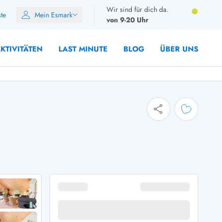
Wir sind für dich da.
ste
Mein Esmark
von 9-20 Uhr
KTIVITÄTEN
LAST MINUTE
BLOG
ÜBER UNS
8 Personen
10 Personen
12 Personen
14 Personen
Gruppen
Frühjahr
m Sommer
Herbst