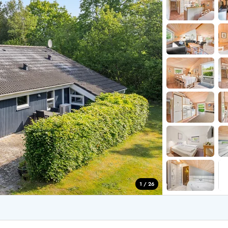
aus für 2 Personen
Ferienhäuser im
aus für 4 Personen
Ferienhäuser üb
aus für 6 Personen
Ferienhäuser übe
ande
Ferienhäuser Sondervig
äuser Ho
Ferienhäuser in
äuser Houstrup
Ferienhäuser R
äuser Houvig
Ferienhäuser am
user auf Holmsland Klit
Ferienhäuser So
äuser in Holmsland
Ferienhäuser Sk
äuser Hvide Sande
Ferienhäuser in
äuser Jegum
Ferienhäuser Ved
äuser Klegod
Ferienhäuser Vej
äuser Lodbjerg Hede
Ferienhäuser Ve
user Nr. Lyngvig
1 / 26
e bei uns