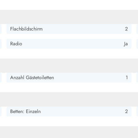
smark Blavand
Esmark Vejers
Esmark Henne
Esmark Römö
Esmark Hv
Flachbildschirm
2
Radio
Ja
Anzahl Gästetoiletten
1
Betten: Einzeln
2