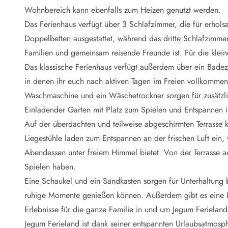
Naturschutz
Wohnbereich kann ebenfalls zum Heizen genutzt werden.
Webcam Dänemark
Das Ferienhaus verfügt über 3 Schlafzimmer, die für erhol
Ferienhauskatalog
Fotowettbewerb
Doppelbetten ausgestattet, während das dritte Schlafzimmer
Karte
Familien und gemeinsam reisende Freunde ist. Für die klei
Vorteile bei uns
Das klassische Ferienhaus verfügt außerdem über ein Bad
Reisecurity
in denen ihr euch nach aktiven Tagen im Freien vollkommen 
Esmark KidsVIP
Waschmaschine und ein Wäschetrockner sorgen für zusätzl
Esmark VIP - Partnervorteile und Rabatte
Einladender Garten mit Platz zum Spielen und Entspannen
Preisgarantie
Keine Kaution
Auf der überdachten und teilweise abgeschirmten Terrasse 
Gästebewertungen
Liegestühle laden zum Entspannen an der frischen Luft ein,
Gratis WLAN
Abendessen unter freiem Himmel bietet. Von der Terrasse au
Rabatt
Spielen haben.
We love people
Eine Schaukel und ein Sandkasten sorgen für Unterhaltung
ruhige Momente genießen können. Außerdem gibt es eine L
Freizeit
Esmark VIP Partnervorteile
Erlebnisse für die ganze Familie in und um Jegum Ferieland
Esmark KidsVIP
Jegum Ferieland ist dank seiner entspannten Urlaubsatmos