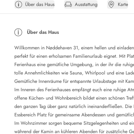
Über das Haus
Ausstattung
Karte
Öffnungszeiten
Anreise
Abreise
Ferienhaus ABC
Über das Haus
Häufige Fragen zur Buchung
Nebenkosten (Strom, Wasser usw...)
Willkommen in Nøddehaven 31, einem hellen und einladend
Verleihservice
Reisescheckliste
perfekt für einen erholsamen Familienurlaub eignet. Mit Pla
Endreinigung
Ferienhaus eine gemütliche Umgebung, in der ihr die ruhi
Gutschein
tolle Annehmlichkeiten wie Sauna, Whirlpool und eine Lade
Frühbucher
Gemütliche Innenräume für entspannte Urlaubstage mit Ka
Mietbedingungen
Im Inneren des Ferienhauses empfängt euch eine ruhige Atm
Info
offene Küchen- und Wohnbereich bildet einen schönen Tre
Reiseführer Dänemark
Tipps für Urlaub in Dänemark
den ganzen Tag über ganz natürlich ineinanderfließen. Die 
Wetter in Dänemark
Essbereich Platz für gemeinsame Abendessen und gemütlic
Saisonzeiten
Im Wohnzimmer sorgen bequeme Sitzgelegenheiten und ein F
Badesicherheit im Meer
während der Kamin an kühleren Abenden für zusätzliche G