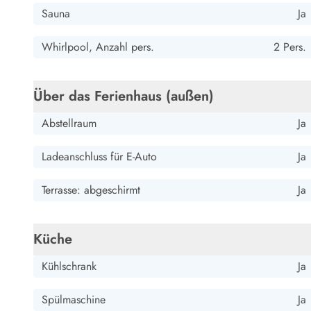
Wandern in Dänemark
Sauna
Ja
Wasserski in Dänemark
Segeln in Dänemark
Whirlpool, Anzahl pers.
2 Pers.
Kultur in Dänemark
Historische Museen
Über das Ferienhaus (außen)
Sehenswürdigkeiten
Kunstmuseen
Abstellraum
Ja
Kunsthandwerk und Galerien
Essen und Trinken
Ladeanschluss für E-Auto
Ja
Einkaufen und Shopping
Weihnachten in Dänemark
Terrasse: abgeschirmt
Ja
Heiraten in Dänemark
Wikinger in Dänemark
Hygge
Küche
Pyt
Kühlschrank
Ja
Spülmaschine
Ja