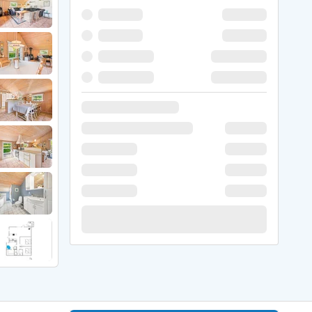
 Winter
er Weihnachten
r Silvester
 Nymindegab
ömö
 Ringköbing Fjord
ndervig
odbjerge
 Thorsminde
erso Klit
ers Strand
ster Husby