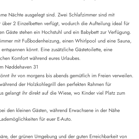
same Nächte ausgelegt sind. Zwei Schlafzimmer sind mit
 über 2 Einzelbetten verfügt, wodurch die Aufteilung ideal für
nen Gäste stehen ein Hochstuhl und ein Babybett zur Verfügung.
ezimmer mit Fußbodenheizung, einen Whirlpool und eine Sauna,
entspannen könnt. Eine zusätzliche Gästetoilette, eine
ichen Komfort während eures Urlaubes.
 im Nøddehaven 31
könnt ihr von morgens bis abends gemütlich im Freien verweilen.
 während der Holzkohlegrill den perfekten Rahmen für
s gelangt ihr direkt auf die Wiese, wo Kinder viel Platz zum
 bei den kleinen Gästen, während Erwachsene in der Nähe
ademöglichkeiten für euer E-Auto.
phäre, der grünen Umgebung und der guten Erreichbarkeit von