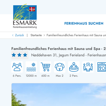
FERIENHAUS SUCHEN
|
Zurück
Startseite
Familienfreundliches Ferienhaus mit Sauna u
Last Minute
Last Minute
Familienfreundliches Ferienhaus mit Sauna und Spa - 
Neu bei uns!
Nøddehaven 31,
Jegum Ferieland
-
Ferienhausn
Neue Ferienhäuser bei ESMARK
Ferienhäuser mit Pool
Ferienhäuser
Neurenovierte Ferienhäuser
Ferienh
Ferienhäuser mit Endreinigung inklusive
Ferienhä
Ferienhäuser dicht am Strand
Ferienhä
6
Pers.
12000
m
600
m
Max 2
2
Pers.
Ferienhäuser mit Internet
Ferienhä
Ferienhäuser neu gebaut
Ferienh
Ferienhäuser mit Sauna
Ferienhä
Ferienhäuser Nicht-Raucher
Luxus Fe
Ferienhäuser mit Aussicht
Ferienh