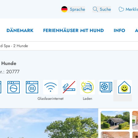
Sprache
Suche
Merkli
DÄNEMARK
FERIENHÄUSER MIT HUND
INFO
A
nd Spa - 2 Hunde
2 Hunde
r.: 20777
 mit Hund
äuser mit Sonntagswechsel
Ferienhaus für 
user für Angler
Ferienhaus für 
user mit Aktivitätsraum
Ferienhaus für 
Glasfaserinternet
Laden
user mit Ladestation (E-Auto)
Ferienhaus für 
äuser mit Kaminofen
Ferienhaus für 
user mit Kindern
Ferienhäuser im 
rienhäuser
Ferienhäuser i
äuser mit Nebensaionrabatt
Ferienhäuser im 