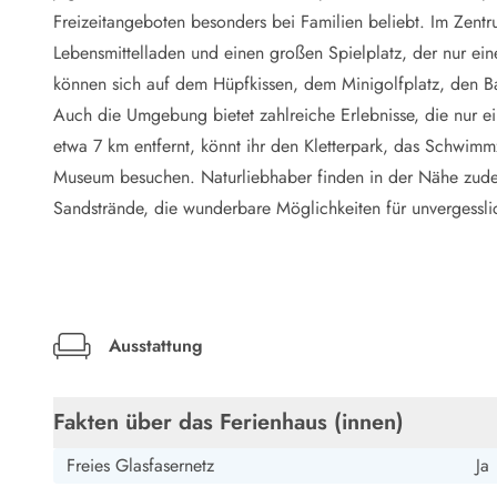
LEGOLAND® Rabatt
Freizeitangeboten besonders bei Familien beliebt. Im Zentr
Urlaub mit Kindern
Lebensmittelladen und einen großen Spielplatz, der nur ein
Urlaub mit Hund
können sich auf dem Hüpfkissen, dem Minigolfplatz, den B
Urlaub am Strand
Auch die Umgebung bietet zahlreiche Erlebnisse, die nur ei
Urlaub in der Natur
Finde Bernstein am Strand
etwa 7 km entfernt, könnt ihr den Kletterpark, das Schwi
Indoorspielländer in Dänemark
Museum besuchen. Naturliebhaber finden in der Nähe zu
Zoos und Tierparks in Dänemark
Sandstrände, die wunderbare Möglichkeiten für unvergessli
Freizeitparks in Dänemark
Sport
Angeln in Dänemark
Bowling in Dänemark
Minigolf spielen in Dänemark
Ausstattung
Schwimmhallen und Badeländer
Golfen in Dänemark
Fitnesscenter in Dänemark
Fakten über das Ferienhaus (innen)
Fahrradfahren in Dänemark
Reiten in Dänemark
Freies Glasfasernetz
Ja
Surfen in Dänemark