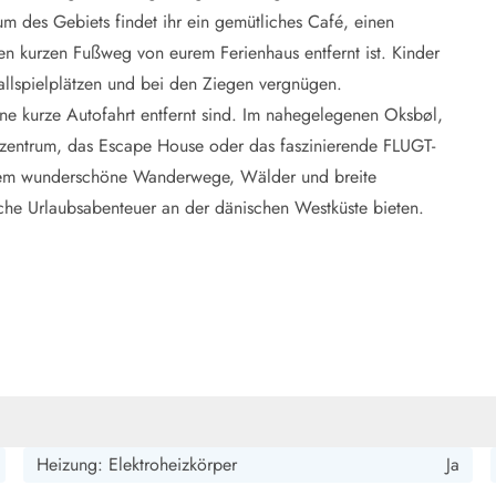
um des Gebiets findet ihr ein gemütliches Café, einen
en kurzen Fußweg von eurem Ferienhaus entfernt ist. Kinder
allspielplätzen und bei den Ziegen vergnügen.
ne kurze Autofahrt entfernt sind. Im nahegelegenen Oksbøl,
mmzentrum, das Escape House oder das faszinierende FLUGT-
dem wunderschöne Wanderwege, Wälder und breite
che Urlaubsabenteuer an der dänischen Westküste bieten.
Heizung: Elektroheizkörper
Ja