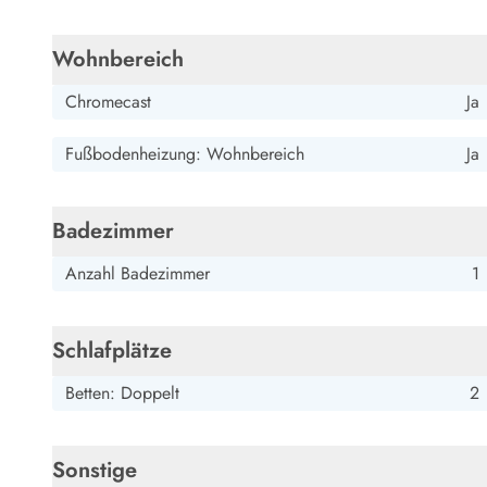
Esmark Bjerregard
Esmark Sondervig
Esmark Houstrup
Esmark Fanö
E
Kontakt & Öffnungszeiten
Qualität seit 1965
Wohnbereich
Über uns
Chromecast
Ja
Nachhaltigkeit
Das sagen unsere Gäste
Fußbodenheizung: Wohnbereich
Ja
Newsletter
Sponsoren - Esmark unterstützt
Mietbedingungen
Badezimmer
Datenschutzerklärung
Impressum
Anzahl Badezimmer
1
Presse
Schlafplätze
Betten: Doppelt
2
Sonstige