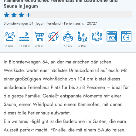
Familienfreundliches Ferienhaus mit Badetonne und
Sauna in Jegum
Blomstervangen 54,
Jegum Ferieland
-
Ferienhausnr.: 20727
8
Pers.
10000
m
200
m
5
Pers.
5
Pers.
In Blomstervangen 54, an der malerischen dänischen
Westküste, wartet euer nächstes Urlaubsdomizil auf euch. Mit
einer großzügigen Wohnfläche von 104 qm bietet dieses
einladende Ferienhaus Platz für bis zu 8 Personen – ideal für
die ganze Familie. Genießt entspannte Momente mit einer
Sauna, einem Whirlpool und einem Kaminofen, mit denen
dieses tolle Ferienhaus aufwartet.
Ein weiteres Highlight ist die Badetonne im Garten, die eure
Auszeit perfekt macht. Für alle, die mit einem E-Auto reisen,