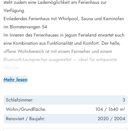
steht zudem eine Lademöglichkeit am Ferienhaus zur
Verfügung.
Einladendes Ferienhaus mit Whirlpool, Sauna und Kaminofen
im Blomstervangen 54
Im Inneren des Ferienhauses in Jegum Ferieland erwartet euch
eine Kombination aus Funktionalität und Komfort. Der helle,
offene Wohnbereich ist mit einem Fernseher und einem
Bluetooth-Lautsprecher ausgestattet — ideal für entspannte
Abende.
Der Kaminofen sorgt nicht nur für Wärme, sondern auch für
Mehr lesen
eine wohlige Atmosphäre. Macht es euch mit einem Buch auf
dem Sofa bequem oder veranstaltet einen Spieleabend am
Schlafzimmer:
3
Esstisch, während das Holz im Hintergrund knistert. Die
energiesparende Wärmepumpe hält das Ferienhaus in allen
Wohn-/Grundfläche:
104 / 1640 m²
Jahreszeiten angenehm temperiert.
Renoviert /
Baujahr:
2020 /
2004
In der gut ausgestatteten, offenen Küche findet ihr u. A. eine