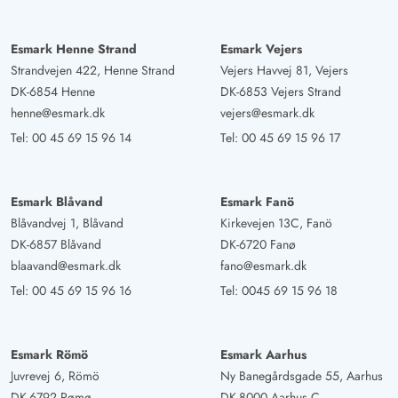
Esmark Henne Strand
Esmark Vejers
Strandvejen 422, Henne Strand
Vejers Havvej 81, Vejers
DK-6854 Henne
DK-6853 Vejers Strand
henne@esmark.dk
vejers@esmark.dk
Tel:
00 45 69 15 96 14
Tel:
00 45 69 15 96 17
Esmark Blåvand
Esmark Fanö
Blåvandvej 1, Blåvand
Kirkevejen 13C, Fanö
DK-6857 Blåvand
DK-6720 Fanø
blaavand@esmark.dk
fano@esmark.dk
Tel:
00 45 69 15 96 16
Tel:
0045 69 15 96 18
Esmark Römö
Esmark Aarhus
Juvrevej 6, Römö
Ny Banegårdsgade 55, Aarhus
DK-6792 Rømø
DK-8000 Aarhus C