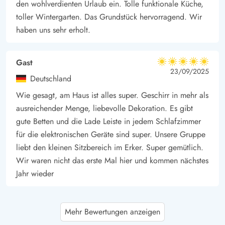
den wohlverdienten Urlaub ein. Tolle funktionale Küche,
die atemberaubende Küste mit einem weitläufigen Sandstrand.
toller Wintergarten. Das Grundstück hervorragend. Wir
Dieser Strandabschnitt ist perfekt geeignet für einen Tag am
haben uns sehr erholt.
Meer, wo ihr schwimmen, Sandburgen bauen oder einfach nur
in der Sonne entspannen könnt. Die Nähe zum Strand macht
Gast
5 von 5
es leicht, spontane Ausflüge zum Wasser zu unternehmen und
5 von 5
5 out of 5
23/09/2025
Deutschland
die Schönheit der dänischen Küste in vollen Zügen zu
Wie gesagt, am Haus ist alles super. Geschirr in mehr als
genießen.
ausreichender Menge, liebevolle Dekoration. Es gibt
In unmittelbarer Nähe zum Ferienhaus, nur etwa 450 m
gute Betten und die Lade Leiste in jedem Schlafzimmer
entfernt, befinden sich Einkaufsmöglichkeiten, die alle
für die elektronischen Geräte sind super. Unsere Gruppe
wichtigen Produkte für euren Aufenthalt bereithalten.
liebt den kleinen Sitzbereich im Erker. Super gemütlich.
Wir waren nicht das erste Mal hier und kommen nächstes
Jahr wieder
Gerhard Kohberg
5 von 5
Mehr Bewertungen anzeigen
5 von 5
5 out of 5
06/09/2025
Deutschland