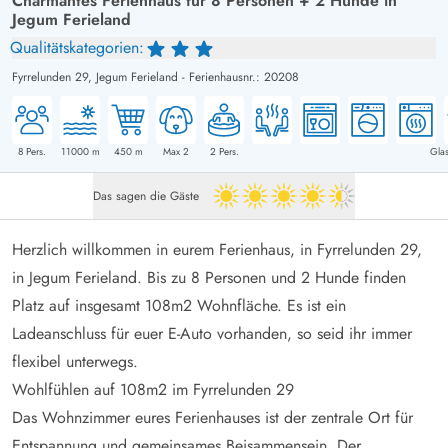
Charmantes Ferienhaus für 8 Personen + 2 Hunde in
Jegum Ferieland
Qualitätskategorien:
Fyrrelunden 29,
Jegum Ferieland
-
Ferienhausnr.: 20208
8
Pers.
11000
m
450
m
Max 2
2
Pers.
Glas
Das sagen die Gäste
4.5 von 5
Herzlich willkommen in eurem Ferienhaus, in Fyrrelunden 29,
in Jegum Ferieland. Bis zu 8 Personen und 2 Hunde finden
Platz auf insgesamt 108m2 Wohnfläche. Es ist ein
Ladeanschluss für euer E-Auto vorhanden, so seid ihr immer
flexibel unterwegs.
Wohlfühlen auf 108m2 im Fyrrelunden 29
Das Wohnzimmer eures Ferienhauses ist der zentrale Ort für
Entspannung und gemeinsames Beisammensein. Der