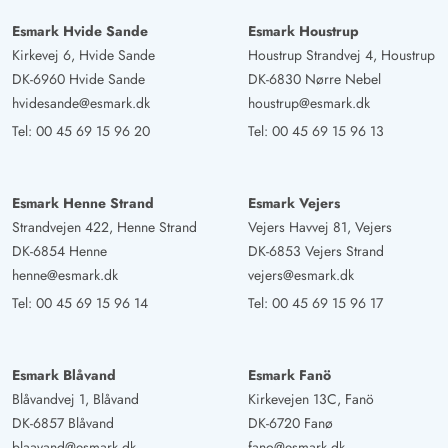
Esmark Hvide Sande
Esmark Houstrup
Kirkevej 6, Hvide Sande
Houstrup Strandvej 4, Houstrup
DK-6960 Hvide Sande
DK-6830 Nørre Nebel
hvidesande@esmark.dk
houstrup@esmark.dk
Tel:
00 45 69 15 96 20
Tel:
00 45 69 15 96 13
Esmark Henne Strand
Esmark Vejers
Strandvejen 422, Henne Strand
Vejers Havvej 81, Vejers
DK-6854 Henne
DK-6853 Vejers Strand
henne@esmark.dk
vejers@esmark.dk
Tel:
00 45 69 15 96 14
Tel:
00 45 69 15 96 17
Esmark Blåvand
Esmark Fanö
Blåvandvej 1, Blåvand
Kirkevejen 13C, Fanö
DK-6857 Blåvand
DK-6720 Fanø
blaavand@esmark.dk
fano@esmark.dk