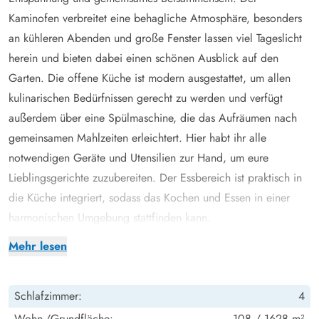
Kaminofen verbreitet eine behagliche Atmosphäre, besonders
an kühleren Abenden und große Fenster lassen viel Tageslicht
herein und bieten dabei einen schönen Ausblick auf den
Garten. Die offene Küche ist modern ausgestattet, um allen
kulinarischen Bedürfnissen gerecht zu werden und verfügt
außerdem über eine Spülmaschine, die das Aufräumen nach
gemeinsamen Mahlzeiten erleichtert. Hier habt ihr alle
notwendigen Geräte und Utensilien zur Hand, um eure
Lieblingsgerichte zuzubereiten. Der Essbereich ist praktisch in
die Küche integriert, sodass das Kochen und Essen in einer
harmonischen Umgebung stattfinden kann.
Euer Ferienhaus bietet insgesamt 4 Schlafzimmer mit Platz für
Mehr lesen
bis zu 8 Personen. 2 der Schlafzimmer sind mit komfortablen
Doppelbetten ausgestattet, ideal für Paare. Die beiden anderen
Schlafzimmer:
4
Schlafzimmer verfügen jeweils über 2 Einzelbetten, was sie
perfekt für Kinder oder Freunde macht. Die beiden
Wohn-/Grundfläche:
108 / 1628 m²