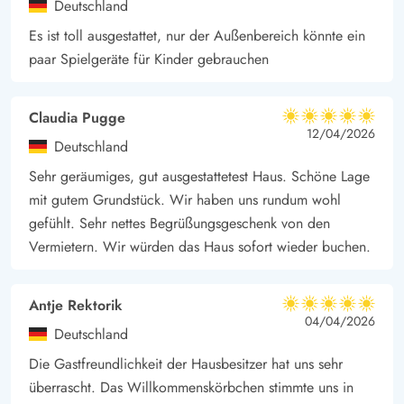
Deutschland
einfach die frische Luft genießen.
Es ist toll ausgestattet, nur der Außenbereich könnte ein
Die Terrasse ist in 2 Bereiche unterteilt: eine offene Terrasse,
paar Spielgeräte für Kinder gebrauchen
die sich hervorragend für ein Frühstück im Freien oder
gemütliche Abendessen eignet, sowie eine abgeschirmte
Claudia Pugge
Terrasse, die Schutz vor Wind bietet und zum Verweilen
5 von 5
5 von 5
5 out of 5
12/04/2026
Deutschland
einlädt. Ein Grill steht für gesellige Barbecue-Abende bereit,
bei denen ihr gemeinsam mit Familie und Freunden den Tag
Sehr geräumiges, gut ausgestattetest Haus. Schöne Lage
mit gutem Grundstück. Wir haben uns rundum wohl
ausklingen lassen könnt.
gefühlt. Sehr nettes Begrüßungsgeschenk von den
Für die kleinen Gäste gibt es im Garten eine Schaukel und
Vermietern. Wir würden das Haus sofort wieder buchen.
einen Sandkasten, die für Abwechslung und Spielspaß sorgen.
Hier können Kinder sicher spielen, während die Erwachsenen
in der Nähe entspannen. Eure Hunde sind ebenfalls
Antje Rektorik
5 von 5
5 von 5
5 out of 5
04/04/2026
willkommen und werden die weitläufige Fläche zum
Deutschland
Herumtollen schätzen.
Die Gastfreundlichkeit der Hausbesitzer hat uns sehr
Praktische Lage in Jegum Ferieland
überrascht. Das Willkommenskörbchen stimmte uns in
Nur etwa 11 Km von eurem Ferienhaus entfernt erwartet euch