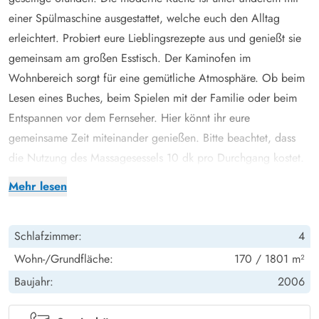
einer Spülmaschine ausgestattet, welche euch den Alltag
erleichtert. Probiert eure Lieblingsrezepte aus und genießt sie
gemeinsam am großen Esstisch. Der Kaminofen im
Wohnbereich sorgt für eine gemütliche Atmosphäre. Ob beim
Lesen eines Buches, beim Spielen mit der Familie oder beim
Entspannen vor dem Fernseher. Hier könnt ihr eure
gemeinsame Zeit miteinander genießen. Bitte beachtet, dass
die Nutzung des Massagesessels 10 dk pro Durchgang kostet.
Das Ferienhaus verfügt über 4 Schlafzimmer die jeweils mit
Mehr lesen
einem Doppelbett ausgestattet sind. Euch stehen 2
Badezimmer zur Verfügung, ausgestattet mit einer
Schlafzimmer:
4
Fußbodenheizung. Eine Waschmaschine und ein
Wäschetrockner ermöglichen es euch, auch bei längeren
Wohn-/Grundfläche:
170 / 1801 m²
Aufenthalten immer frische Wäsche zur Verfügung zu haben.
Baujahr:
2006
Der 16m² große Pool ist sicherlich ein kleines Highlight des
Ferienhauses und wird von einer Luft-Wasser-Wärmepumpe