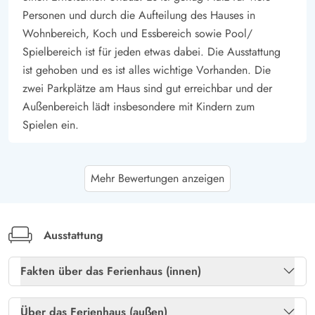
Personen und durch die Aufteilung des Hauses in
Wohnbereich, Koch und Essbereich sowie Pool/
Spielbereich ist für jeden etwas dabei. Die Ausstattung
ist gehoben und es ist alles wichtige Vorhanden. Die
zwei Parkplätze am Haus sind gut erreichbar und der
Außenbereich lädt insbesondere mit Kindern zum
Spielen ein.
Heike Janssen
3.5 von 5
Mehr Bewertungen anzeigen
3.5 von 5
3.5 out of 5
28/03/2026
Deutschland
Das Haus ist modern eingerichtet und gemütlich . In der
Küche ist alles vorhanden was man so benötigt. Die
Ausstattung
Schlafzimmer sind zwar klein aber die Betten sind
Fakten über das Ferienhaus (innen)
bequem. Der Pool ist das Highlight das Hauses. Die
Bäder sind in die Jahre gekommen.
Freies Glasfasernetz
Ja
Über das Ferienhaus (außen)