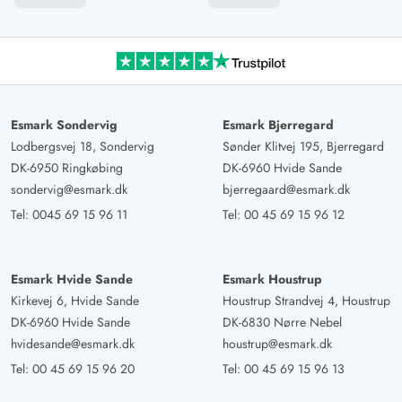
4.5 von 5
4.5 von 5
4.5 out of 5
05/05/2025
Deutschland
Das Ferienhaus hat uns sehr gut gefallen. Vor allem der
Pool. Die Schlafzimmer sind etwas klein, aber die Betten
waren sehr bequem. Die Küche war sehr schön, es fehlte
an nichts. Wir hatten einen sehr schönen Urlaub.
Esmark Sondervig
Esmark Bjerregard
Lodbergsvej 18, Sondervig
Sønder Klitvej 195, Bjerregard
DK-6950 Ringkøbing
DK-6960 Hvide Sande
Nicole Enger
5 von 5
sondervig@esmark.dk
bjerregaard@esmark.dk
5 von 5
5 out of 5
26/04/2025
Deutschland
Tel:
0045 69 15 96 11
Tel:
00 45 69 15 96 12
Wir hatten eine sehr schöne Woche in diesem
Ferienhaus. Die gesamte Ausstattung der Räume ist sehr
Esmark Hvide Sande
Esmark Houstrup
gut durchdacht und hochwertig. Besonders die Küche ist
Kirkevej 6, Hvide Sande
Houstrup Strandvej 4, Houstrup
hervorragend ausgestattet – es war reichlich Besteck und
DK-6960 Hvide Sande
DK-6830 Nørre Nebel
Geschirr vorhanden, sodass es an nichts fehlte. Die
hvidesande@esmark.dk
houstrup@esmark.dk
Betten waren sehr bequem und wir haben gut
Tel:
00 45 69 15 96 20
Tel:
00 45 69 15 96 13
geschlafen. Die Schlafzimmer sind zwar recht klein, was