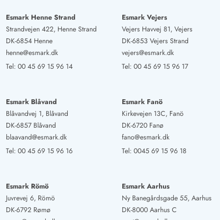
uns aber keineswegs gestört hat. Der Poolbereich ist ein
echtes Highlight und hat uns besonders gut gefallen –
Esmark Henne Strand
Esmark Vejers
ideal zum Entspannen und für den Badespaß. Die
Strandvejen 422, Henne Strand
Vejers Havvej 81, Vejers
Badezimmer hingegen könnten eine Renovierung
DK-6854 Henne
DK-6853 Vejers Strand
vertragen, da sie bereits etwas in die Jahre gekommen
henne@esmark.dk
vejers@esmark.dk
sind. Das Grundstück des Hauses ist sehr schön,
Tel:
00 45 69 15 96 14
Tel:
00 45 69 15 96 17
großzügig und äußerst gepflegt. Es gibt tolle Terrassen
mit vielen Sitzmöglichkeiten und reichlich
Esmark Blåvand
Esmark Fanö
Spielmöglichkeiten für Kinder – perfekt für
Blåvandvej 1, Blåvand
Kirkevejen 13C, Fanö
Familienurlaub. Insgesamt ein wunderbarer Aufenthalt,
DK-6857 Blåvand
DK-6720 Fanø
den wir sehr genossen haben!
blaavand@esmark.dk
fano@esmark.dk
Tel:
00 45 69 15 96 16
Tel:
0045 69 15 96 18
Gast
4.5 von 5
4.5 von 5
4.5 out of 5
24/03/2025
Deutschland
Esmark Römö
Esmark Aarhus
Schönes Haus, sehr geschmackvoll eingerichtet
Juvrevej 6, Römö
Ny Banegårdsgade 55, Aarhus
Gesamteindruck war sehr schön.
DK-6792 Rømø
DK-8000 Aarhus C