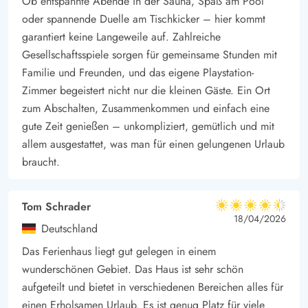
Ob entspannte Abende in der Sauna, Spaß am Pool
erleichtert. Nur 400m von eurem Ferienhaus entfernt findet ihr
oder spannende Duelle am Tischkicker – hier kommt
garantiert keine Langeweile auf. Zahlreiche
alles was ihr für einen sorgenfreien Aufenthalt benötigt. Sei es
Gesellschaftsspiele sorgen für gemeinsame Stunden mit
für den großen Wocheneinkauf oder den spontanen Kauf von
Familie und Freunden, und das eigene Playstation-
frischen Lebensmitteln für den Grillabend auf der Terrasse.
Zimmer begeistert nicht nur die kleinen Gäste. Ein Ort
zum Abschalten, Zusammenkommen und einfach eine
gute Zeit genießen – unkompliziert, gemütlich und mit
allem ausgestattet, was man für einen gelungenen Urlaub
braucht.
Tom Schrader
4.5 von 5
4.5 von 5
4.5 out of 5
18/04/2026
Deutschland
Das Ferienhaus liegt gut gelegen in einem
wunderschönen Gebiet. Das Haus ist sehr schön
aufgeteilt und bietet in verschiedenen Bereichen alles für
einen Erholsamen Urlaub. Es ist genug Platz für viele