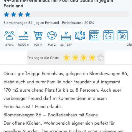
4+-Sterne-Ferienhaus mit Pool und Sauna in Jegum
Ferieland
Blomstervangen 86,
Jegum Ferieland
-
Ferienhausnr.: 20124
8
Pers.
10000
m
400
m
Max 2
ca. 16m²
Glas
Das sagen die Gäste
4 von 5
Dieses großzügige Ferienhaus, gelegen im Blomstervangen 86,
bietet euch und eurer Familie oder Freunden auf insgesamt
170 m2 ausreichend Platz für bis zu 8 Personen. Auch euer
vierbeiniger Freund darf mitkommen denn in diesem
Ferienhaus ist 1 Hund erlaubt.
Blomstervangen 86 – Poolferienhaus mit Sauna
Der offene Küchen, Wohnbereich eignet sich perfekt für
gesellige Stunden. Die moderne Küche ist unter anderem mit