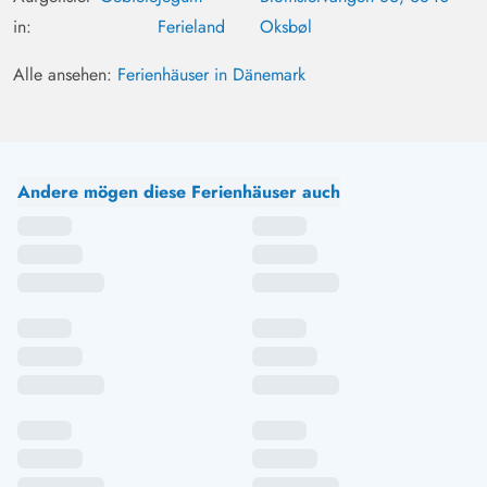
und eine schöne Küche und wirkt trotzdem modern mit
in:
Ferieland
Oksbøl
schönen Möbeln. Die Schlafzimmer sind recht klein und
es gibt nicht allzu viel Ablagefläche, was man aus
Alle ansehen:
Ferienhäuser in Dänemark
dänischen Ferienhäusern aber durchaus gewohnt ist. Die
Bäder sind ebenfalls klein und könnten eine
Modernisierung vertragen, aber alles war sauber und
funktionierte. Der Pool war das Highlight für unsere
Andere mögen diese Ferienhäuser auch
Tochter und auch die Sauna war super. Das Grundstück
ist riesig und lädt zum Ballspielen, Schaukeln und
Trampolin springen ein. Man kann von der Terrasse aus
den auf den Weg sehen, es ist aber wenig
„Durchgangsverkehr“ daher hat es uns nicht gestört. Es
gibt viele Sitz Möglichkeiten und für Kinder ausreichend
Sandspielzeug und sogar 2 kleine „Dreiräder“. Alles in
allem wunderbar.
Gast