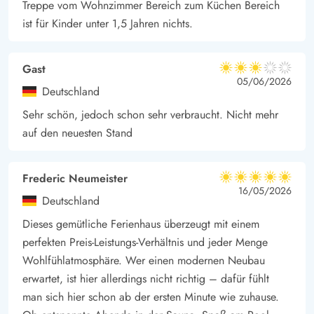
Treppe vom Wohnzimmer Bereich zum Küchen Bereich
Spielspaß. Auch ein Trampolin sorgt für Spaß mit der ganzen
ist für Kinder unter 1,5 Jahren nichts.
Familie.
Zusätzlich sorgt die Lage des Ferienhauses im Blomstervangen
Gast
3 von 5
86 für eine angenehme Privatsphäre da der Garten rundum
3 von 5
3 out of 5
05/06/2026
Deutschland
von Bäumen eingefasst ist.
Sehr schön, jedoch schon sehr verbraucht. Nicht mehr
Jegum Ferieland – Familienfreundliches Ferienhausgebiet
auf den neuesten Stand
Die gute Lage macht Jegum Ferieland zu einem optimalen
Ausgangspunkt für Ausflüge zu Sehenswürdigkeiten und
Naturschönheiten, die alle einfach zu erreichen sind.
Frederic Neumeister
5 von 5
5 von 5
5 out of 5
16/05/2026
Abenteuerlustige Familien und Ruhesuchende – hier kommt
Deutschland
jeder voll auf seine Kosten.
Dieses gemütliche Ferienhaus überzeugt mit einem
Die Strände der dänischen Westküste sind dabei nur einen
perfekten Preis-Leistungs-Verhältnis und jeder Menge
Katzensprung entfernt – in nur 10km erreicht ihr die herrlichen
Wohlfühlatmosphäre. Wer einen modernen Neubau
Sandstrände, die sich gut für einen Tag voller Sonnenschein,
erwartet, ist hier allerdings nicht richtig – dafür fühlt
Schwimmen und Sandburgen bauen eignen. Der Alltag wird
man sich hier schon ab der ersten Minute wie zuhause.
euch durch die leicht erreichbaren Einkaufsmöglichkeiten