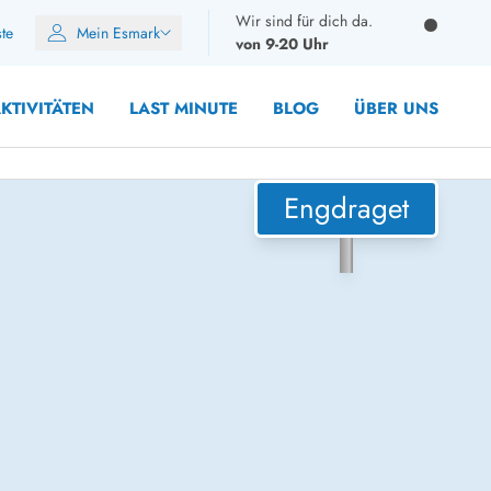
Wir sind für dich da.
ste
Mein Esmark
von 9-20 Uhr
KTIVITÄTEN
LAST MINUTE
BLOG
ÜBER UNS
Engdraget
10 Personen
12 Personen
14 Personen
Gruppen
Frühjahr
m Sommer
Herbst
 Winter