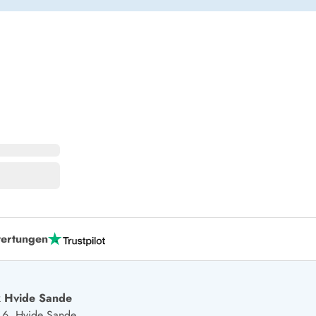
er Weihnachten
r Silvester
 Nymindegab
ömö
 Ringköbing Fjord
ndervig
odbjerge
 Thorsminde
erso Klit
ers Strand
ster Husby
ertungen
 Hvide Sande
j 6, Hvide Sande