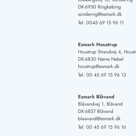
Öffnungszeiten
DK-6950 Ringkøbing
Anreise
sondervig@esmark.dk
Abreise
Tel:
0045 69 15 96 11
Ferienhaus ABC
Häufige Fragen zur Buchung
Nebenkosten (Strom, Wasser usw...)
Esmark Houstrup
Verleihservice
Houstrup Strandvej 4, Houst
Reisescheckliste
DK-6830 Nørre Nebel
Endreinigung
houstrup@esmark.dk
Gutschein
Tel:
00 45 69 15 96 13
Frühbucher
Mietbedingungen
Info
Esmark Blåvand
Reiseführer Dänemark
Blåvandvej 1, Blåvand
Tipps für Urlaub in Dänemark
DK-6857 Blåvand
Wetter in Dänemark
blaavand@esmark.dk
Saisonzeiten
Tel:
00 45 69 15 96 16
Badesicherheit im Meer