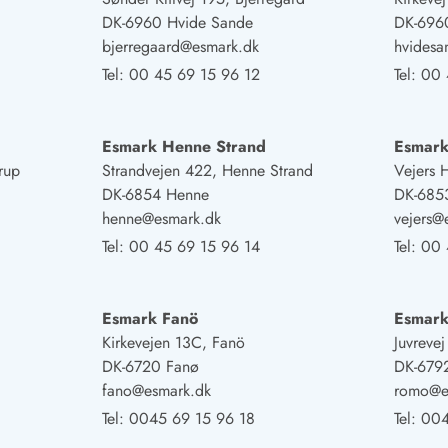
DK-6960 Hvide Sande
DK-696
bjerregaard@esmark.dk
hvides
Tel:
00 45 69 15 96 12
Tel:
00 
Esmark Henne Strand
Esmark
rup
Strandvejen 422, Henne Strand
Vejers 
DK-6854 Henne
DK-6853
henne@esmark.dk
vejers@
Tel:
00 45 69 15 96 14
Tel:
00 
Esmark Fanö
Esmar
Kirkevejen 13C, Fanö
Juvreve
DK-6720 Fanø
DK-679
fano@esmark.dk
romo@e
Tel:
0045 69 15 96 18
Tel:
004