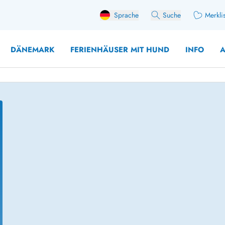
Sprache
Suche
Merkli
DÄNEMARK
FERIENHÄUSER MIT HUND
INFO
A
 mit Hund
äuser mit Sonntagswechsel
Ferienhaus für 
user mit Aktivitätsraum
Ferienhaus für 
user mit Ladestation (E-Auto)
Ferienhaus für 
äuser mit Kaminofen
Ferienhaus für 
user mit Kindern
Ferienhäuser im 
rienhäuser
Ferienhäuser i
äuser mit Nebensaionrabatt
Ferienhäuser im 
aus für 2 Personen
Ferienhäuser im