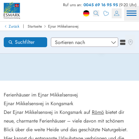
Ruf uns an:
0045 69 16 95 95
(9-20 Uhr)
Ferienhaus in Dänemark finden
Anreise
|
Zurück
Startseite
Ejnar Mikkelsensvej
Ejnar Mikkelsensvej
Gebiete
Karten
Suchfilter
Listena
Wünsche zum Haus
Zurücksetzen
Loading...
Ferienhäuser im Ejnar Mikkelsensvej
Ejnar Mikkelsensvej in Kongsmark
Der Ejnar Mikkelsensvej in Kongsmark auf
Römö
bietet dir
neue, charmante Ferienhäuser – viele davon mit schönem
Blick über die weite Heide und das geschützte Naturgebiet.
Hier kannst du entspannte Urlaubstage verbringen und die