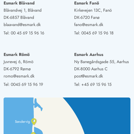
Esmark Blåvand
Esmark Fanö
Blåvandvej 1, Blåvand
Kirkevejen 13C, Fanö
DK-6857 Blåvand
DK-6720 Fanø
blaavand@esmark.dk
fano@esmark.dk
Tel:
00 45 69 15 96 16
Tel:
0045 69 15 96 18
Esmark Römö
Esmark Aarhus
Juvrevej 6, Römö
Ny Banegårdsgade 55, Aarhus
DK-6792 Rømø
DK-8000 Aarhus C
romo@esmark.dk
post@esmark.dk
Tel:
0045 69 15 96 19
Tel:
+45 69 15 96 15