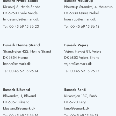
Esmark Hvide Sande
Esmark Houstrup
Kirkevej 6, Hvide Sande
Houstrup Strandvej 4, Houstrup
DK-6960 Hvide Sande
DK-6830 Nørre Nebel
hvidesande@esmark.dk
houstrup@esmark.dk
Tel:
00 45 69 15 96 20
Tel:
00 45 69 15 96 13
Esmark Henne Strand
Esmark Vejers
Strandvejen 422, Henne Strand
Vejers Havvej 81, Vejers
DK-6854 Henne
DK-6853 Vejers Strand
henne@esmark.dk
vejers@esmark.dk
Tel:
00 45 69 15 96 14
Tel:
00 45 69 15 96 17
Esmark Blåvand
Esmark Fanö
Blåvandvej 1, Blåvand
Kirkevejen 13C, Fanö
DK-6857 Blåvand
DK-6720 Fanø
blaavand@esmark.dk
fano@esmark.dk
Tel:
00 45 69 15 96 16
Tel:
0045 69 15 96 18