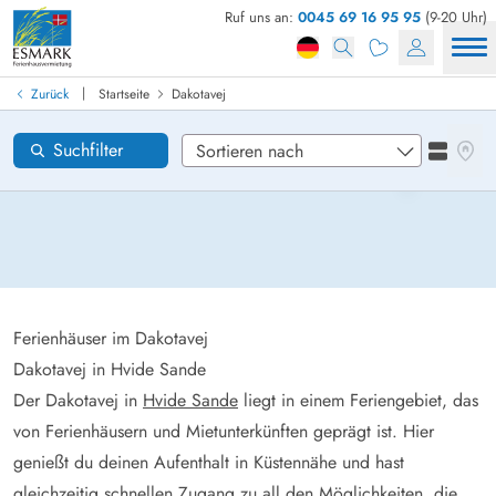
Ruf uns an:
0045 69 16 95 95
(9-20 Uhr)
Ferienhaus in Dänemark finden
Anreise
|
Zurück
Startseite
Dakotavej
Dakotavej
Gebiete
Karten
Suchfilter
Listena
Wünsche zum Haus
Zurücksetzen
Loading...
Ferienhäuser im Dakotavej
Dakotavej in Hvide Sande
Der Dakotavej in
Hvide Sande
liegt in einem Feriengebiet, das
von Ferienhäusern und Mietunterkünften geprägt ist. Hier
genießt du deinen Aufenthalt in Küstennähe und hast
gleichzeitig schnellen Zugang zu all den Möglichkeiten, die