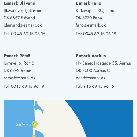
Esmark Blåvand
Esmark Fanö
Blåvandvej 1, Blåvand
Kirkevejen 13C, Fanö
DK-6857 Blåvand
DK-6720 Fanø
blaavand@esmark.dk
fano@esmark.dk
Tel:
00 45 69 15 96 16
Tel:
0045 69 15 96 18
Esmark Römö
Esmark Aarhus
Juvrevej 6, Römö
Ny Banegårdsgade 55, Aarhus
DK-6792 Rømø
DK-8000 Aarhus C
romo@esmark.dk
post@esmark.dk
Tel:
0045 69 15 96 19
Tel:
+45 69 15 96 15