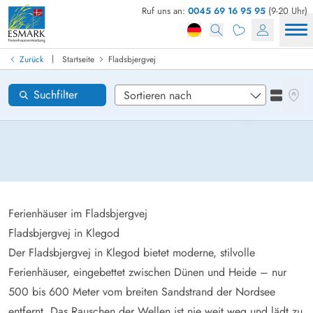
Ruf uns an:
0045 69 16 95 95
(9-20 Uhr)
Ferienhaus in Dänemark finden
Anreise
|
Zurück
Startseite
Fladsbjergvej
Fladsbjergvej
Gebiete
Karten
Suchfilter
Listena
Wünsche zum Haus
Zurücksetzen
Loading...
Ferienhäuser im Fladsbjergvej
Fladsbjergvej in Klegod
Der Fladsbjergvej in Klegod bietet moderne, stilvolle
Ferienhäuser, eingebettet zwischen Dünen und Heide – nur
500 bis 600 Meter vom breiten Sandstrand der Nordsee
entfernt. Das Rauschen der Wellen ist nie weit weg und lädt zu