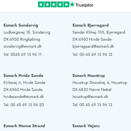
Esmark Sondervig
Esmark Bjerregard
Lodbergsvej 18, Sondervig
Sønder Klitvej 195, Bjerregard
DK-6950 Ringkøbing
DK-6960 Hvide Sande
sondervig@esmark.dk
bjerregaard@esmark.dk
Tel:
0045 69 15 96 11
Tel:
00 45 69 15 96 12
Esmark Hvide Sande
Esmark Houstrup
Kirkevej 6, Hvide Sande
Houstrup Strandvej 4, Houstrup
DK-6960 Hvide Sande
DK-6830 Nørre Nebel
hvidesande@esmark.dk
houstrup@esmark.dk
Tel:
00 45 69 15 96 20
Tel:
00 45 69 15 96 13
Esmark Henne Strand
Esmark Vejers