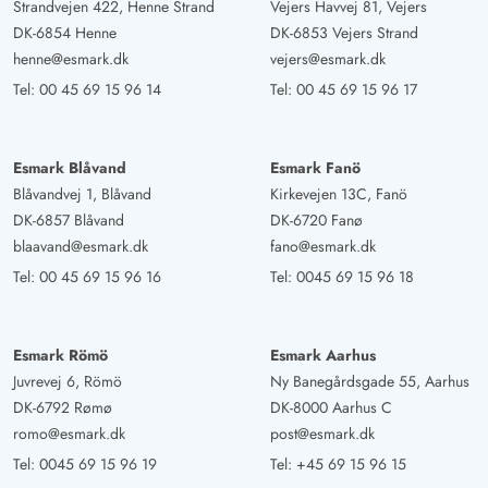
Strandvejen 422, Henne Strand
Vejers Havvej 81, Vejers
DK-6854 Henne
DK-6853 Vejers Strand
henne@esmark.dk
vejers@esmark.dk
Tel:
00 45 69 15 96 14
Tel:
00 45 69 15 96 17
Esmark Blåvand
Esmark Fanö
Blåvandvej 1, Blåvand
Kirkevejen 13C, Fanö
DK-6857 Blåvand
DK-6720 Fanø
blaavand@esmark.dk
fano@esmark.dk
Tel:
00 45 69 15 96 16
Tel:
0045 69 15 96 18
Esmark Römö
Esmark Aarhus
Juvrevej 6, Römö
Ny Banegårdsgade 55, Aarhus
DK-6792 Rømø
DK-8000 Aarhus C
romo@esmark.dk
post@esmark.dk
Tel:
0045 69 15 96 19
Tel:
+45 69 15 96 15