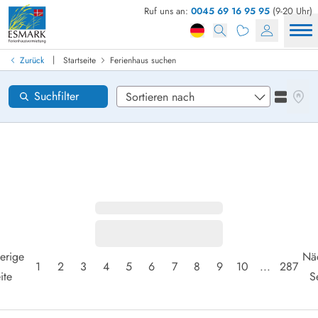
Ruf uns an:
0045 69 16 95 95
(9-20 Uhr)
Ferienhaus in Dänemark finden
Anreise
|
Zurück
Startseite
Ferienhaus suchen
Gebiete
Karten
Suchfilter
Listena
Wünsche zum Haus
Zurücksetzen
Loading...
erige
Nä
1
2
3
4
5
6
7
8
9
10
...
287
ite
S