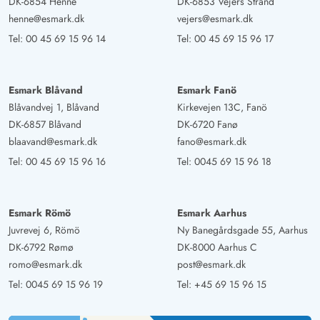
DK-6854 Henne
DK-6853 Vejers Strand
henne@esmark.dk
vejers@esmark.dk
Tel:
00 45 69 15 96 14
Tel:
00 45 69 15 96 17
Esmark Blåvand
Esmark Fanö
Blåvandvej 1, Blåvand
Kirkevejen 13C, Fanö
DK-6857 Blåvand
DK-6720 Fanø
blaavand@esmark.dk
fano@esmark.dk
Tel:
00 45 69 15 96 16
Tel:
0045 69 15 96 18
Esmark Römö
Esmark Aarhus
Juvrevej 6, Römö
Ny Banegårdsgade 55, Aarhus
DK-6792 Rømø
DK-8000 Aarhus C
romo@esmark.dk
post@esmark.dk
Tel:
0045 69 15 96 19
Tel:
+45 69 15 96 15