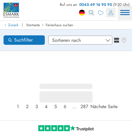
Ruf uns an:
0045 69 16 95 95
(9-20 Uhr)
Ferienhaus in Dänemark finden
Anreise
|
Zurück
Startseite
Ferienhaus suchen
Gebiete
Karten
Suchfilter
Listena
Wünsche zum Haus
Zurücksetzen
Loading...
1
2
3
4
5
6
...
287
Nächste Seite