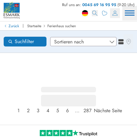
Ruf uns an:
0045 69 16 95 95
(9-20 Uhr)
Ferienhaus in Dänemark finden
Anreise
|
Zurück
Startseite
Ferienhaus suchen
Gebiete
Karten
Suchfilter
Listena
Wünsche zum Haus
Zurücksetzen
Loading...
1
2
3
4
5
6
...
287
Nächste Seite