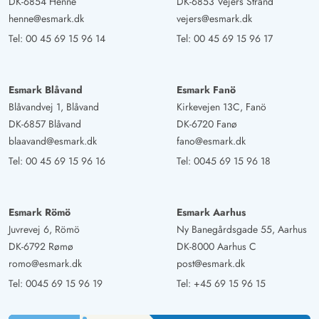
DK-6854 Henne
DK-6853 Vejers Strand
henne@esmark.dk
vejers@esmark.dk
Tel:
00 45 69 15 96 14
Tel:
00 45 69 15 96 17
Esmark Blåvand
Esmark Fanö
Blåvandvej 1, Blåvand
Kirkevejen 13C, Fanö
DK-6857 Blåvand
DK-6720 Fanø
blaavand@esmark.dk
fano@esmark.dk
Tel:
00 45 69 15 96 16
Tel:
0045 69 15 96 18
Esmark Römö
Esmark Aarhus
Juvrevej 6, Römö
Ny Banegårdsgade 55, Aarhus
DK-6792 Rømø
DK-8000 Aarhus C
romo@esmark.dk
post@esmark.dk
Tel:
0045 69 15 96 19
Tel:
+45 69 15 96 15