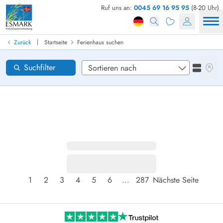
Ruf uns an:
0045 69 16 95 95
(8-20 Uhr)
Ferienhaus in Dänemark finden
Anreise
|
Zurück
Startseite
Ferienhaus suchen
Gebiete
Karten
Suchfilter
Listena
Wünsche zum Haus
Zurücksetzen
Loading...
1
2
3
4
5
6
...
287
Nächste Seite