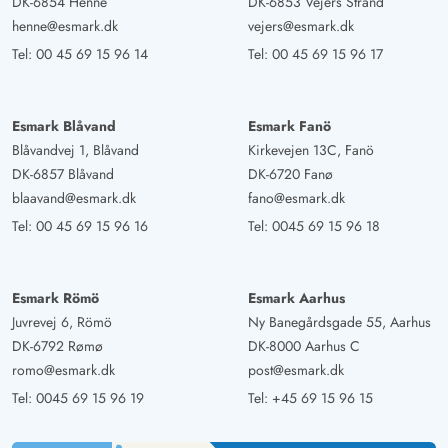
DK-6854 Henne
DK-6853 Vejers Strand
henne@esmark.dk
vejers@esmark.dk
Tel:
00 45 69 15 96 14
Tel:
00 45 69 15 96 17
Esmark Blåvand
Esmark Fanö
Blåvandvej 1, Blåvand
Kirkevejen 13C, Fanö
DK-6857 Blåvand
DK-6720 Fanø
blaavand@esmark.dk
fano@esmark.dk
Tel:
00 45 69 15 96 16
Tel:
0045 69 15 96 18
Esmark Römö
Esmark Aarhus
Juvrevej 6, Römö
Ny Banegårdsgade 55, Aarhus
DK-6792 Rømø
DK-8000 Aarhus C
romo@esmark.dk
post@esmark.dk
Tel:
0045 69 15 96 19
Tel:
+45 69 15 96 15