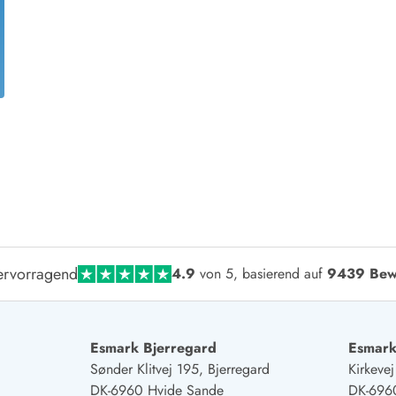
aus für 2 Personen
Ferienhäuser im
aus für 4 Personen
Ferienhäuser üb
aus für 6 Personen
Ferienhäuser übe
ande
Ferienhäuser Sondervig
äuser Ho
Ferienhäuser in
äuser Houstrup
Ferienhäuser R
äuser Houvig
Ferienhäuser am
user auf Holmsland Klit
Ferienhäuser So
äuser in Holmsland
Ferienhäuser Sk
äuser Hvide Sande
Ferienhäuser in
äuser Jegum
Ferienhäuser Ved
äuser Klegod
Ferienhäuser Vej
rvorragend
4.9
von 5, basierend auf
9439 Bew
äuser Lodbjerg Hede
Ferienhäuser Ve
user Nr. Lyngvig
Esmark Bjerregard
Esmark
Sønder Klitvej 195, Bjerregard
Kirkeve
e bei uns
DK-6960 Hvide Sande
DK-696