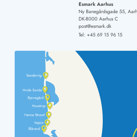
Naturschutz
Esmark Aarhus
Webcam Dänemark
Ny Banegårdsgade 55, Aar
Ferienhauskatalog
DK-8000 Aarhus C
Fotowettbewerb
post@esmark.dk
Karte
Tel:
+45 69 15 96 15
Vorteile bei uns
Reisecurity
Esmark KidsVIP
Esmark VIP - Partnervorteile und Rabatte
Preisgarantie
Keine Kaution
Gästebewertungen
Gratis WLAN
Rabatt
We love people
Freizeit
Esmark VIP Partnervorteile
Esmark KidsVIP