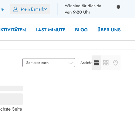
Wir sind für dich da.
ste
Mein Esmark
von 9-20 Uhr
KTIVITÄTEN
LAST MINUTE
BLOG
ÜBER UNS
Listenansicht anzeige
Galerieansicht a
Kartenansic
Ansicht
8 Personen
10 Personen
12 Personen
14 Personen
chste Seite
Gruppen
Frühjahr
m Sommer
Herbst