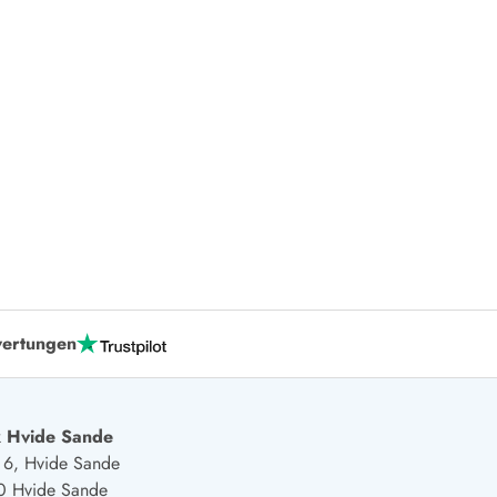
 Winter
er Weihnachten
r Silvester
 Nymindegab
ömö
 Ringköbing Fjord
ndervig
odbjerge
 Thorsminde
erso Klit
ers Strand
ertungen
ster Husby
 Hvide Sande
j 6, Hvide Sande
0 Hvide Sande