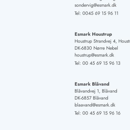
sondervig@esmark.dk
Öffnungszeiten
Anreise
Tel:
0045 69 15 96 11
Abreise
Ferienhaus ABC
Häufige Fragen zur Buchung
Esmark Houstrup
Nebenkosten (Strom, Wasser usw...)
Houstrup Strandvej 4, Houst
Verleihservice
DK-6830 Nørre Nebel
Reisescheckliste
houstrup@esmark.dk
Endreinigung
Tel:
00 45 69 15 96 13
Gutschein
Frühbucher
Mietbedingungen
Esmark Blåvand
Info
Blåvandvej 1, Blåvand
Reiseführer Dänemark
DK-6857 Blåvand
Tipps für Urlaub in Dänemark
blaavand@esmark.dk
Wetter in Dänemark
Tel:
00 45 69 15 96 16
Saisonzeiten
Badesicherheit im Meer