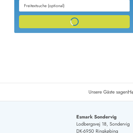
Ferienhäuser mit Whirlpool
Ferienh
Ferienhäuser mit Freitagswechsel
Ferienh
Ferienhäuser mit Samstagswechsel
Ferienh
Loading...
Ferienhäuser Bjerregard
Ferienhäuser Blavand
Ferienhäuser Hvide S
Ferienhäuser Argab
Ferienh
Ferienhäuser in Arrild
Ferienh
Ferienhäuser Bjerregard
Ferienh
Ferienhäuser Blavand
Ferienhä
Ferienhäuser Bork Havn
Ferienh
Ferienhäuser Fjand
Ferienh
Ferienhäuser Fanö
Ferienh
Ferienhäuser Graerup Strand
Ferienh
He
Unsere Gäste sagen
Ferienhäuser Haurvig
Ferienh
Ferienhäuser Henne Strand
Ferienhä
Esmark Sondervig
Lodbergsvej 18, Sondervig
Esmark Reisecurity
Esmark KidsVIP
Esmark VIP Partnervorteile
Vorteil
DK-6950 Ringkøbing
Praktische Informationen