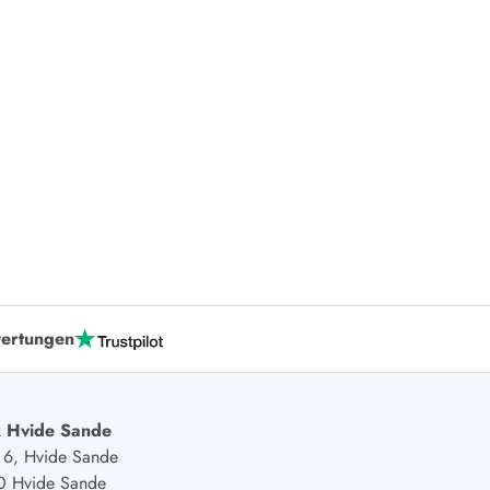
er Weihnachten
r Silvester
 Nymindegab
ömö
 Ringköbing Fjord
ndervig
odbjerge
 Thorsminde
erso Klit
ers Strand
ertungen
ster Husby
 Hvide Sande
j 6, Hvide Sande
0 Hvide Sande