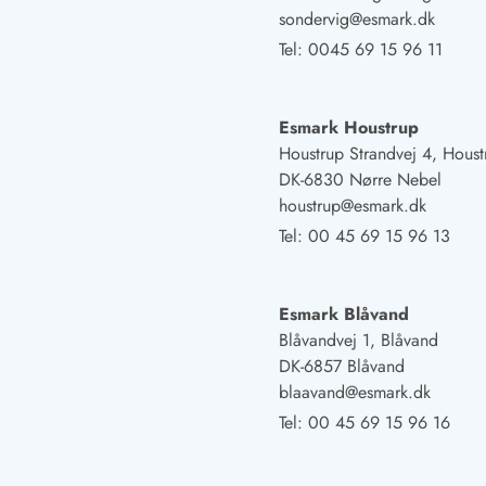
sondervig@esmark.dk
Öffnungszeiten
Anreise
Tel:
0045 69 15 96 11
Abreise
Ferienhaus ABC
Häufige Fragen zur Buchung
Esmark Houstrup
Nebenkosten (Strom, Wasser usw...)
Houstrup Strandvej 4, Houst
Verleihservice
DK-6830 Nørre Nebel
Reisescheckliste
houstrup@esmark.dk
Endreinigung
Tel:
00 45 69 15 96 13
Gutschein
Frühbucher
Mietbedingungen
Esmark Blåvand
Info
Blåvandvej 1, Blåvand
Reiseführer Dänemark
DK-6857 Blåvand
Tipps für Urlaub in Dänemark
blaavand@esmark.dk
Wetter in Dänemark
Tel:
00 45 69 15 96 16
Saisonzeiten
Badesicherheit im Meer