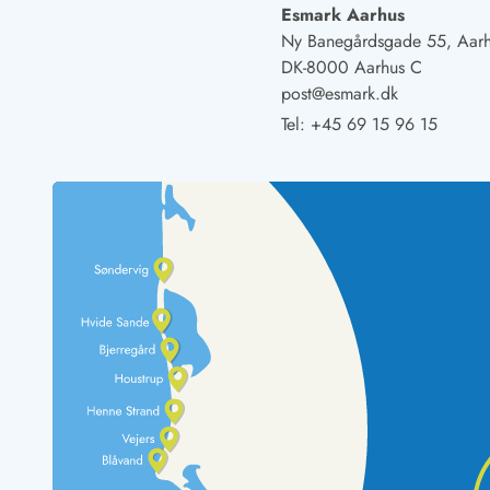
Naturschutz
Esmark Aarhus
Webcam Dänemark
Ny Banegårdsgade 55, Aar
Ferienhauskatalog
DK-8000 Aarhus C
Fotowettbewerb
post@esmark.dk
Karte
Tel:
+45 69 15 96 15
Vorteile bei uns
Reisecurity
Esmark KidsVIP
Esmark VIP - Partnervorteile und Rabatte
Preisgarantie
Keine Kaution
Gästebewertungen
Gratis WLAN
Rabatt
We love people
Freizeit
Esmark VIP Partnervorteile
Esmark KidsVIP