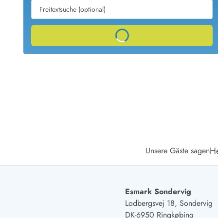
Ferienhäuser mit Whirlpool
Ferienh
Ferienhäuser mit Freitagswechsel
Ferienh
Ferienhäuser für Angler
Ferienh
Loading...
Ferienhäuser Bjerregard
Ferienhäuser Blavand
Ferienhäuser Hvide S
Ferienhäuser Argab
Ferienh
Ferienhäuser in Arrild
Ferienh
Ferienhäuser Bjerregard
Ferienh
Ferienhäuser Blavand
Ferienhä
Ferienhäuser Bork Havn
Ferienh
Ferienhäuser Fjand
Ferienh
Ferienhäuser Fanö
Ferienh
Ferienhäuser Graerup Strand
Ferienh
H
Unsere Gäste sagen
Ferienhäuser Haurvig
Ferienh
Ferienhäuser Henne Strand
Ferienhä
Esmark Sondervig
Lodbergsvej 18, Sondervig
Esmark Reisecurity
Esmark KidsVIP
Esmark VIP Partnervorteile
Vorteil
DK-6950 Ringkøbing
Praktische Informationen