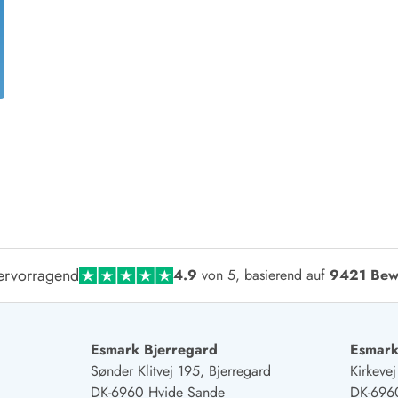
aus für 4 Personen
Ferienhäuser üb
aus für 6 Personen
Ferienhäuser übe
aus für 8 Personen
ande
Ferienhäuser Sondervig
äuser Ho
Ferienhäuser in
äuser Houstrup
Ferienhäuser R
äuser Houvig
Ferienhäuser am
user auf Holmsland Klit
Ferienhäuser So
äuser in Holmsland
Ferienhäuser Sk
äuser Hvide Sande
Ferienhäuser in
äuser Jegum
Ferienhäuser Ved
äuser Klegod
Ferienhäuser Vej
ervorragend
4.9
von 5, basierend auf
9421 Bew
äuser Lodbjerg Hede
Ferienhäuser Ve
user Nr. Lyngvig
Esmark Bjerregard
Esmark
Sønder Klitvej 195, Bjerregard
Kirkeve
e bei uns
DK-6960 Hvide Sande
DK-696