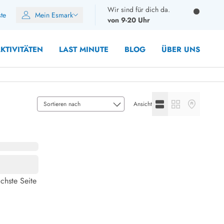
Wir sind für dich da.
ste
Mein Esmark
von 9-20 Uhr
KTIVITÄTEN
LAST MINUTE
BLOG
ÜBER UNS
Listenansicht anzeige
Galerieansicht a
Kartenansic
Ansicht
10 Personen
12 Personen
14 Personen
Gruppen
chste Seite
Frühjahr
m Sommer
Herbst
 Winter