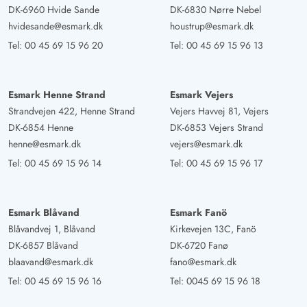
DK-6960 Hvide Sande
DK-6830 Nørre Nebel
hvidesande@esmark.dk
houstrup@esmark.dk
Tel:
00 45 69 15 96 20
Tel:
00 45 69 15 96 13
Esmark Henne Strand
Esmark Vejers
Strandvejen 422, Henne Strand
Vejers Havvej 81, Vejers
DK-6854 Henne
DK-6853 Vejers Strand
henne@esmark.dk
vejers@esmark.dk
Tel:
00 45 69 15 96 14
Tel:
00 45 69 15 96 17
Esmark Blåvand
Esmark Fanö
Blåvandvej 1, Blåvand
Kirkevejen 13C, Fanö
DK-6857 Blåvand
DK-6720 Fanø
blaavand@esmark.dk
fano@esmark.dk
Tel:
00 45 69 15 96 16
Tel:
0045 69 15 96 18