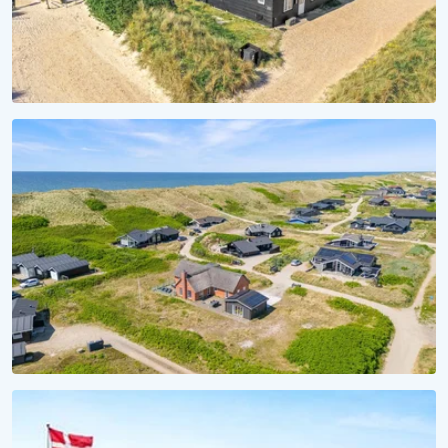
MEERTRÄUME
Aufwachen mit Wellenrauschen
Ferienhäuser direkt am Strand
SAISON 2028
Ferienhaus 2028 reservieren
Unverbindlich reservieren, unvergesslich erleben