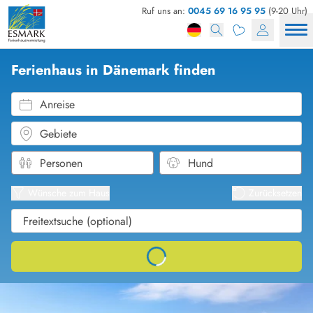
Ruf uns an:
0045 69 16 95 95
(9-20 Uhr)
Ferienhaus in Dänemark finden
Anreise
Gebiete
Karten
Listena
Wünsche zum Haus
Zurücksetzen
Loading...