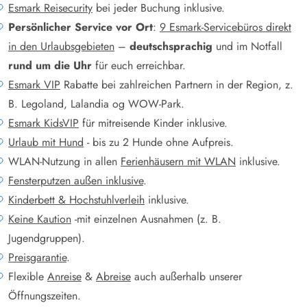
Esmark Reisecurity
bei jeder Buchung inklusive.
Persönlicher Service vor Ort
:
9 Esmark-Servicebüros direkt
in den Urlaubsgebieten
–
deutschsprachig
und im Notfall
rund um die Uhr
für euch erreichbar.
Esmark VIP
Rabatte bei zahlreichen Partnern in der Region, z.
B. Legoland, Lalandia og WOW-Park.
Esmark KidsVIP
für mitreisende Kinder inklusive.
Urlaub mit Hund
- bis zu 2 Hunde ohne Aufpreis.
WLAN-Nutzung in allen
Ferienhäusern mit WLAN
inklusive.
Fensterputzen außen inklusive
.
Kinderbett & Hochstuhlverleih
inklusive.
Keine Kaution
-mit einzelnen Ausnahmen (z. B.
Jugendgruppen).
Preisgarantie
.
Flexible
Anreise
&
Abreise
auch außerhalb unserer
Öffnungszeiten.