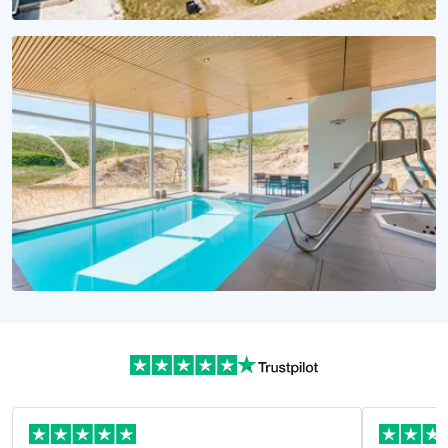
KLEINER PREIS, MEER ERLEBEN
Urlaub unter 1000 Euro
Günstige Ferienhäuser jetzt buchen!
WASSERSPASS PUR!
Urlaubsträume in Dänemark
Alle Ferienhäuser mit Pool hier!